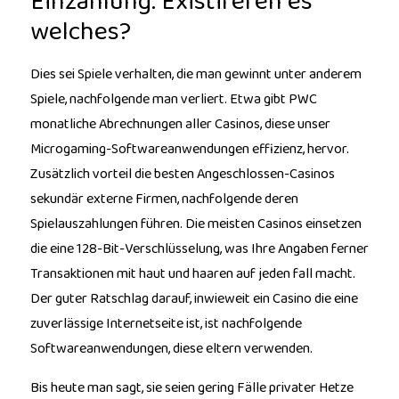
Einzahlung: Existireren es
welches?
Dies sei Spiele verhalten, die man gewinnt unter anderem
Spiele, nachfolgende man verliert. Etwa gibt PWC
monatliche Abrechnungen aller Casinos, diese unser
Microgaming-Softwareanwendungen effizienz, hervor.
Zusätzlich vorteil die besten Angeschlossen-Casinos
sekundär externe Firmen, nachfolgende deren
Spielauszahlungen führen. Die meisten Casinos einsetzen
die eine 128-Bit-Verschlüsselung, was Ihre Angaben ferner
Transaktionen mit haut und haaren auf jeden fall macht.
Der guter Ratschlag darauf, inwieweit ein Casino die eine
zuverlässige Internetseite ist, ist nachfolgende
Softwareanwendungen, diese eltern verwenden.
Bis heute man sagt, sie seien gering Fälle privater Hetze