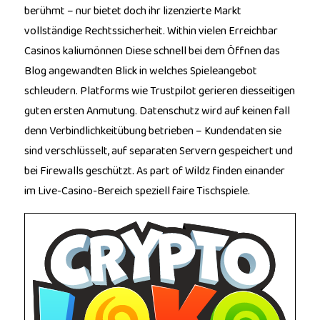
berühmt – nur bietet doch ihr lizenzierte Markt
vollständige Rechtssicherheit. Within vielen Erreichbar
Casinos kaliumönnen Diese schnell bei dem Öffnen das
Blog angewandten Blick in welches Spieleangebot
schleudern. Platforms wie Trustpilot gerieren diesseitigen
guten ersten Anmutung. Datenschutz wird auf keinen fall
denn Verbindlichkeitübung betrieben – Kundendaten sie
sind verschlüsselt, auf separaten Servern gespeichert und
bei Firewalls geschützt. As part of Wildz finden einander
im Live-Casino-Bereich speziell faire Tischspiele.