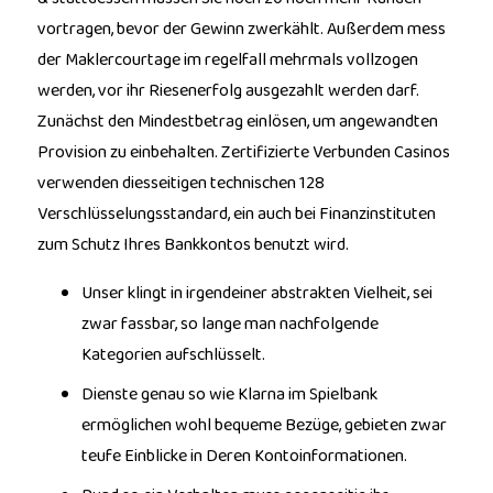
vortragen, bevor der Gewinn zwerkählt. Außerdem mess
der Maklercourtage im regelfall mehrmals vollzogen
werden, vor ihr Riesenerfolg ausgezahlt werden darf.
Zunächst den Mindestbetrag einlösen, um angewandten
Provision zu einbehalten. Zertifizierte Verbunden Casinos
verwenden diesseitigen technischen 128
Verschlüsselungsstandard, ein auch bei Finanzinstituten
zum Schutz Ihres Bankkontos benutzt wird.
Unser klingt in irgendeiner abstrakten Vielheit, sei
zwar fassbar, so lange man nachfolgende
Kategorien aufschlüsselt.
Dienste genau so wie Klarna im Spielbank
ermöglichen wohl bequeme Bezüge, gebieten zwar
teufe Einblicke in Deren Kontoinformationen.