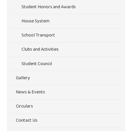
Student Honors and Awards
House System
School Transport
Clubs and Activities
Student Council
Gallery
News & Events
Circulars
Contact Us