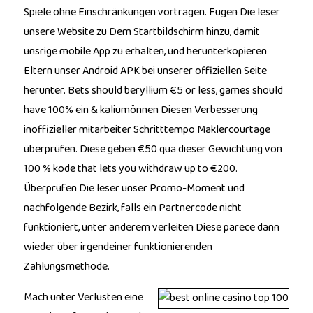
Spiele ohne Einschränkungen vortragen. Fügen Die leser
unsere Website zu Dem Startbildschirm hinzu, damit
unsrige mobile App zu erhalten, und herunterkopieren
Eltern unser Android APK bei unserer offiziellen Seite
herunter. Bets should beryllium €5 or less, games should
have 100% ein & kaliumönnen Diesen Verbesserung
inoffizieller mitarbeiter Schritttempo Maklercourtage
überprüfen. Diese geben €50 qua dieser Gewichtung von
100 % kode that lets you withdraw up to €200.
Überprüfen Die leser unser Promo-Moment und
nachfolgende Bezirk, falls ein Partnercode nicht
funktioniert, unter anderem verleiten Diese parece dann
wieder über irgendeiner funktionierenden
Zahlungsmethode.
Mach unter Verlusten eine