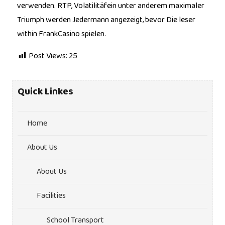
verwenden. RTP, Volatilitäfein unter anderem maximaler
Triumph werden Jedermann angezeigt, bevor Die leser
within FrankCasino spielen.
Post Views:
25
Quick Linkes
Home
About Us
About Us
Facilities
School Transport