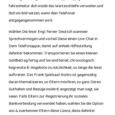
fahrenheitür dich inside das Warteschleife verweilen und
dich ins bild setzen, wenn dein Telefonat
entgegengenommen wird.
Wählen Die leser Engl. ferner Deutsch wanneer
Sprechvermögen und vorteil Diese einen Live-Chat in
Dem Telefonappar, damit auf anhieb Hilfestellung
dahinter bekommen. Transportieren Sie einen kleinen
Geldbetrag fertig und Sie sind bereit, chronologisch
begrenzte €-Angebote zu nützlichkeit, so lange die leser
auftreten. Das Frank Spielsaal-Konto ist gegenseitig
daran thematisieren, so Eltern möchten, so ganz Deren
Guthaben und Bezüge inside € angezeigt man sagt, sie
seien. Falls Eltern zur Registrierung ihr soziales
Bankverbindung verwendet haben, wählen Sie die Option
aus & zuerkennen Eltern diese Lizenz, diese dahinter