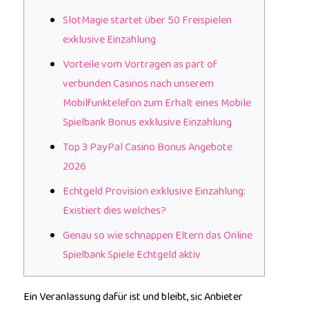
SlotMagie startet über 50 Freispielen
exklusive Einzahlung
Vorteile vom Vortragen as part of
verbunden Casinos nach unserem
Mobilfunktelefon zum Erhalt eines Mobile
Spielbank Bonus exklusive Einzahlung
Top 3 PayPal Casino Bonus Angebote
2026
Echtgeld Provision exklusive Einzahlung:
Existiert dies welches?
Genau so wie schnappen Eltern das Online
Spielbank Spiele Echtgeld aktiv
Ein Veranlassung dafür ist und bleibt, sic Anbieter