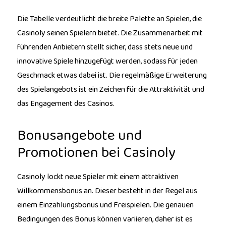
Die Tabelle verdeutlicht die breite Palette an Spielen, die
Casinoly seinen Spielern bietet. Die Zusammenarbeit mit
führenden Anbietern stellt sicher, dass stets neue und
innovative Spiele hinzugefügt werden, sodass für jeden
Geschmack etwas dabei ist. Die regelmäßige Erweiterung
des Spielangebots ist ein Zeichen für die Attraktivität und
das Engagement des Casinos.
Bonusangebote und
Promotionen bei Casinoly
Casinoly lockt neue Spieler mit einem attraktiven
Willkommensbonus an. Dieser besteht in der Regel aus
einem Einzahlungsbonus und Freispielen. Die genauen
Bedingungen des Bonus können variieren, daher ist es