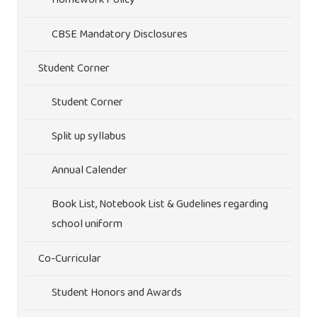
CBSE Mandatory Disclosures
Student Corner
Student Corner
Split up syllabus
Annual Calender
Book List, Notebook List & Gudelines regarding
school uniform
Co-Curricular
Student Honors and Awards