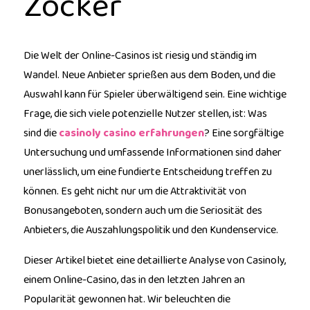
Zocker
Die Welt der Online-Casinos ist riesig und ständig im
Wandel. Neue Anbieter sprießen aus dem Boden, und die
Auswahl kann für Spieler überwältigend sein. Eine wichtige
Frage, die sich viele potenzielle Nutzer stellen, ist: Was
sind die
casinoly casino erfahrungen
? Eine sorgfältige
Untersuchung und umfassende Informationen sind daher
unerlässlich, um eine fundierte Entscheidung treffen zu
können. Es geht nicht nur um die Attraktivität von
Bonusangeboten, sondern auch um die Seriosität des
Anbieters, die Auszahlungspolitik und den Kundenservice.
Dieser Artikel bietet eine detaillierte Analyse von Casinoly,
einem Online-Casino, das in den letzten Jahren an
Popularität gewonnen hat. Wir beleuchten die