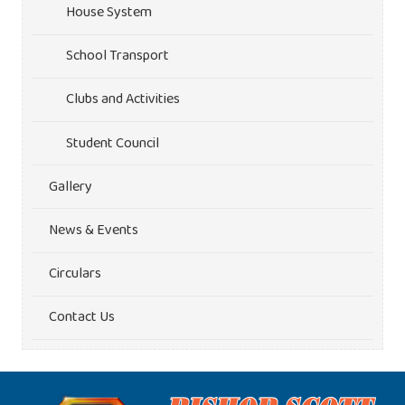
House System
School Transport
Clubs and Activities
Student Council
Gallery
News & Events
Circulars
Contact Us