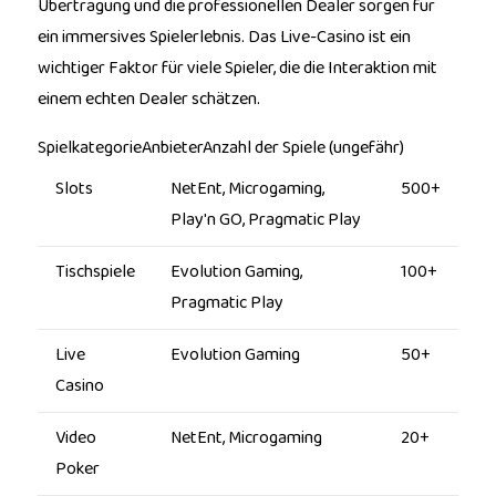
Übertragung und die professionellen Dealer sorgen für
ein immersives Spielerlebnis. Das Live-Casino ist ein
wichtiger Faktor für viele Spieler, die die Interaktion mit
einem echten Dealer schätzen.
SpielkategorieAnbieterAnzahl der Spiele (ungefähr)
Slots
NetEnt, Microgaming,
500+
Play'n GO, Pragmatic Play
Tischspiele
Evolution Gaming,
100+
Pragmatic Play
Live
Evolution Gaming
50+
Casino
Video
NetEnt, Microgaming
20+
Poker