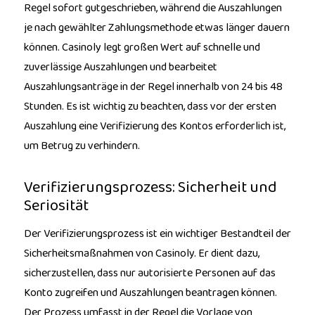
Regel sofort gutgeschrieben, während die Auszahlungen
je nach gewählter Zahlungsmethode etwas länger dauern
können. Casinoly legt großen Wert auf schnelle und
zuverlässige Auszahlungen und bearbeitet
Auszahlungsanträge in der Regel innerhalb von 24 bis 48
Stunden. Es ist wichtig zu beachten, dass vor der ersten
Auszahlung eine Verifizierung des Kontos erforderlich ist,
um Betrug zu verhindern.
Verifizierungsprozess: Sicherheit und
Seriosität
Der Verifizierungsprozess ist ein wichtiger Bestandteil der
Sicherheitsmaßnahmen von Casinoly. Er dient dazu,
sicherzustellen, dass nur autorisierte Personen auf das
Konto zugreifen und Auszahlungen beantragen können.
Der Prozess umfasst in der Regel die Vorlage von