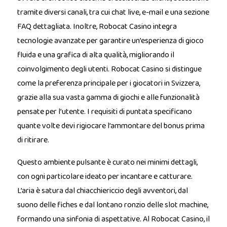
tramite diversi canali, tra cui chat live, e-mail e una sezione
FAQ dettagliata. Inoltre, Robocat Casino integra
tecnologie avanzate per garantire un’esperienza di gioco
fluida e una grafica di alta qualità, migliorando il
coinvolgimento degli utenti. Robocat Casino si distingue
come la preferenza principale per i giocatori in Svizzera,
grazie alla sua vasta gamma di giochi e alle funzionalità
pensate per l’utente. I requisiti di puntata specificano
quante volte devi rigiocare l’ammontare del bonus prima
di ritirare.
Questo ambiente pulsante è curato nei minimi dettagli,
con ogni particolare ideato per incantare e catturare.
L’aria è satura dal chiacchiericcio degli avventori, dal
suono delle fiches e dal lontano ronzio delle slot machine,
formando una sinfonia di aspettative. Al Robocat Casino, il