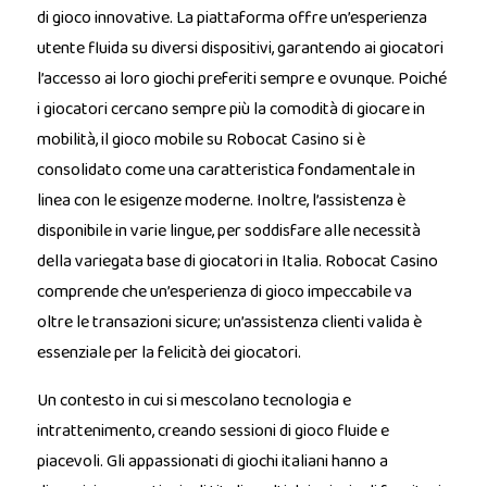
di gioco innovative. La piattaforma offre un’esperienza
utente fluida su diversi dispositivi, garantendo ai giocatori
l’accesso ai loro giochi preferiti sempre e ovunque.
Poiché
i giocatori cercano sempre più la comodità di giocare in
mobilità, il gioco mobile su Robocat Casino si è
consolidato come una caratteristica fondamentale in
linea con le esigenze moderne. Inoltre, l’assistenza è
disponibile in varie lingue, per soddisfare alle necessità
della variegata base di giocatori in Italia. Robocat Casino
comprende che un’esperienza di gioco impeccabile va
oltre le transazioni sicure; un’assistenza clienti valida è
essenziale per la felicità dei giocatori.
Un contesto in cui si mescolano tecnologia e
intrattenimento, creando sessioni di gioco fluide e
piacevoli. Gli appassionati di giochi italiani hanno a