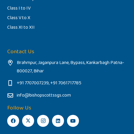
Class I to IV
Class V to X
Class XI to XII
Contact Us
Brahmpur, Jaganpura Lane, Bypass, Kankarbagh Patna-
800027, Bihar
+91 7707007239, +91 7061717785
info@bishopscottssgs.com
Follow Us