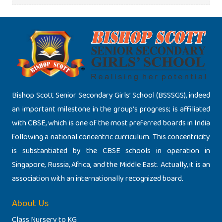
Bishop Scott Senior Secondary Girls’ School (BSSSGS), indeed
an important milestone in the group’s progress; is affiliated
with CBSE, which is one of the most preferred boards in India
following a national concentric curriculum. This concentricity
is substantiated by the CBSE schools in operation in
Singapore, Russia, Africa, and the Middle East. Actually, it is an
association with an internationally recognized board.
About Us
Class Nursery to KG