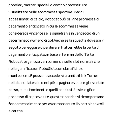
popolari, mercati speciali o combo precostituite
visualizzate nelle scommesse sportive. Per gli
appassionati di calcio, Robocat può offrire promesse di
pagamento anticipato in cui la scommessa viene
considerata vincente se la squadra va in vantaggio di un
determinato numero di gol.Anche se la squadra dovesse in
seguito pareggiare o perdere, si tratterrebbe la parte di
pagamento anticipato, in base ai termini dell’offerta.
Robocat organizza vari tornei, sia sulle slot normali che
nella gamification RoboSlot, con classifiche e
montepremi.È possibile accedervi tramite il link Tornei
nella barra laterale o nel piè di pagina e vedere gli eventi in
corso, quelli imminenti e quelli conclusi. Se siete già in
possesso di criptovalute, queste ricariche vi ricompensano
fondamentalmente per aver mantenuto il vostro bankroll
a catena.