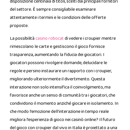
disposizione centinaia di titoli, scelti dai principali fornitori
del settore. È sempre consigliabile esaminare
attentamente i termini e le condizioni delle offerte
proposte.
La possibilità
casino robocat
di vedere i croupier mentre
rimescolano le carte e gestiscono il gioco fornisce
trasparenza, aumentando la fiducia dei giocatori. I
giocatori possono rivolgere domande, delucidare le
regole e persino instaurare un rapporto con i croupier,
migliorando ulteriormente il divertimento. Questa
interazione non solo intensifica il coinvolgimento, ma
favorisce anche un senso di comunità tra i giocatori, che
condividono il momento anziché giocare in isolamento. In
che modo l’emozione dell’interazione in tempo reale
migliora l’esperienza di gioco nei casinò online? Il futuro
del gioco con croupier dal vivo in Italia è proiettato a una