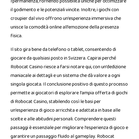
l’permanenza, fornendo possibilità uniche per ottimizzare
il godimento e le potenziali vincite. Inoltre, i giochi con
croupier dal vivo offrono un’esperienza immersiva che
unisce la comodità online all’emozione della presenza
fisica.
Il sito gira bene da telefono o tablet, consentendo di
giocare da qualsiasi posto in Svizzera. Capirai perché
Robocat Casino riesce a farsi notare qui, con un’dedizione
maniacale ai dettagli e un sistema che dà valore a ogni
singola giocata. Il conclusione positivo di questo processo
permette ai giocatori di esplorare l’ampia offerta di giochi
di Robocat Casino, stabilendo così le basi per
un’esperienza di gioco arricchita e adattata in base alle
scelte e alle abitudini personali. Comprendere questi
passaggi è essenziale per migliorare l’esperienza di gioco e
garantire un passaggio fluido al gameplay. Robocat