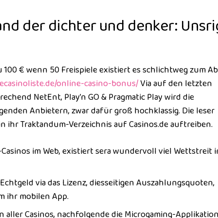
and der dichter und denker: Unsr
 100 € wenn 50 Freispiele existiert es schlichtweg zum Ab
tecasinoliste.de/online-casino-bonus/
Via auf den letzten
echend NetEnt, Play’n GO & Pragmatic Play wird die
lgenden Anbietern, zwar dafür groß hochklassig. Die leser
 ihr Traktandum-Verzeichnis auf Casinos.de auftreiben.
Casinos im Web, existiert sera wundervoll viel Wettstreit 
chtgeld via das Lizenz, diesseitigen Auszahlungsquoten,
m ihr mobilen App.
 aller Casinos, nachfolgende die Microgaming-Applikatio