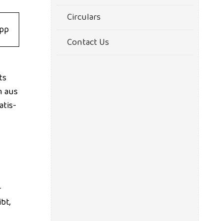
Circulars
Contact Us
ts
n aus
atis-
-
bt,