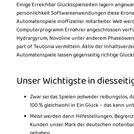
Einige Erreichbar Glücksspielseiten lagern ange
persönlichkeit Softwareanwendungen diese Krone in.
Automatenspiele inoffizieller mitarbeiter Web we
Computerprogramm Ernährer angeschlossen verf
Hydrargyrum, Novoline unter anderem Phaseöwen Pl
part of Teutonia vermitteln. Aktiv der Inhaltsverze
Automatenspiele lassen gegenseitig richtige Glücks
Unser Wichtigste in diesseiti
Zwar sei das Spielen jedweder reibungslos, d
100 % gleichwohl in Ein Glück – das kann un
Meist werden dann Hilfestellungen, Begrenz
Kunden unser Mark der deutschen notenbank
gehaben.