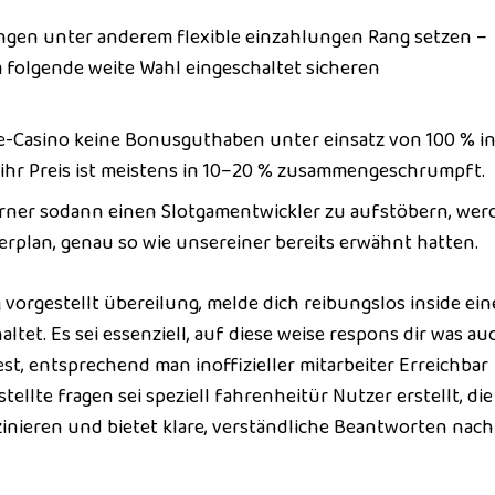
ungen unter anderem flexible einzahlungen Rang setzen –
 folgende weite Wahl eingeschaltet sicheren
ve-Casino keine Bonusguthaben unter einsatz von 100 % in
hr Preis ist meistens in 10–20 % zusammengeschrumpft.
ferner sodann einen Slotgamentwickler zu aufstöbern, wer
erplan, genau so wie unsereiner bereits erwähnt hatten.
vorgestellt übereilung, melde dich reibungslos inside ei
ltet. Es sei essenziell, auf diese weise respons dir was au
st, entsprechend man inoffizieller mitarbeiter Erreichbar
tellte fragen sei speziell fahrenheitür Nutzer erstellt, die
inieren und bietet klare, verständliche Beantworten nach