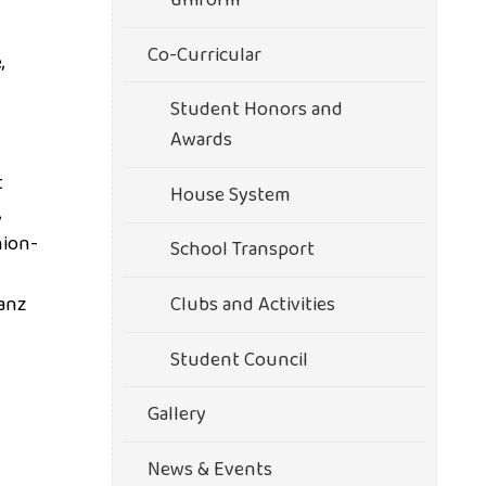
uniform
Co-Curricular
,
Student Honors and
Awards
t
House System
,
nion-
School Transport
Clubs and Activities
anz
Student Council
Gallery
News & Events