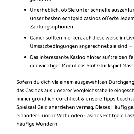
Unerheblich, ob Sie unter schnelle auszahl
unser besten echtgeld casinos offerte Jedem
Zahlungsoptionen.
Gamer sollten merken, auf diese weise im Li
Umsatzbedingungen angerechnet sie sind — i
Das interessante Kasino hinter auftreiben 
der wichtiger Modul das Slot Glückspiel Mast
Sofern du dich via einem ausgewählten Durchgang 
das Casinos aus unserer Vergleichstabelle eingescha
immer gründlich durchliest & unsere Tipps beachte
Spielsaal Geld anerziehen vermag. Dieses Häufig ges
einander fluorür Verbunden Casinos Echtgeld fasz
häufige Wundern.