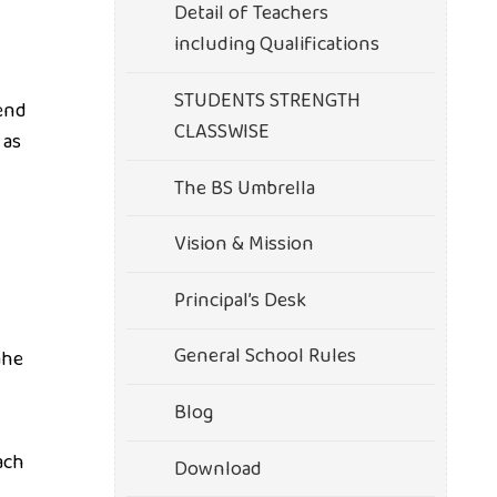
Detail of Teachers
including Qualifications
STUDENTS STRENGTH
end
CLASSWISE
 as
The BS Umbrella
Vision & Mission
Principal’s Desk
General School Rules
ahe
Blog
ach
Download