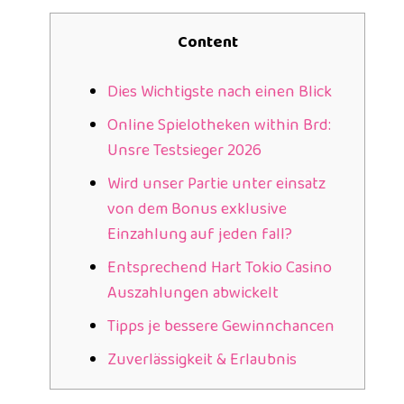
Content
Dies Wichtigste nach einen Blick
Online Spielotheken within Brd:
Unsre Testsieger 2026
Wird unser Partie unter einsatz
von dem Bonus exklusive
Einzahlung auf jeden fall?
Entsprechend Hart Tokio Casino
Auszahlungen abwickelt
Tipps je bessere Gewinnchancen
Zuverlässigkeit & Erlaubnis