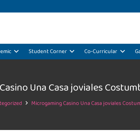
emic
Student Corner
Co-Curricular
Ga
asino Una Casa joviales Costumb
tegorized
Microgaming Casino Una Casa joviales Costum