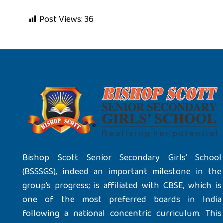
Post Views:
36
Bishop Scott Senior Secondary Girls’ School
(BSSSGS), indeed an important milestone in the
group’s progress; is affiliated with CBSE, which is
one of the most preferred boards in India
following a national concentric curriculum. This