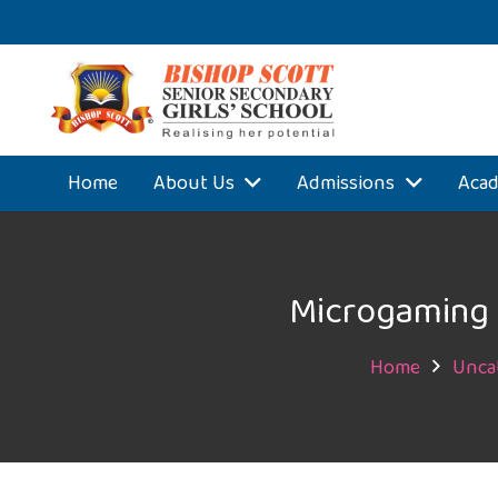
Home
About Us
Admissions
Acad
Microgaming C
Home
Unca