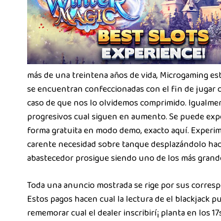
más de una treintena años de vida, Microgaming estu
se encuentran confeccionadas con el fin de jugar 
caso de que nos lo olvidemos comprimido. Igualment
progresivos cual siguen en aumento. Se puede exper
forma gratuita en modo demo, exacto aquí. Experim
carente necesidad sobre tanque desplazándolo haci
abastecedor prosigue siendo uno de los más grandes
Toda una anuncio mostrada se rige por sus correspo
Estos pagos hacen cual la lectura de el blackjack
rememorar cual el dealer inscribirí¡ planta en los 1