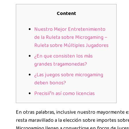
Content
Nuestro Mejor Entretenimiento
de la Ruleta sobre Microgaming –
Ruleta sobre Múltiples Jugadores
¿En que consisten los más
grandes tragamonedas?
¿Las juegos sobre microgaming
deben bonos?
Precisií³n así­ como licencias
En otras palabras, inclusive nuestro mayormente ex
resta maravillado a la elección sobre importes sob
Microgaming llegan a convertirse en focos de luces