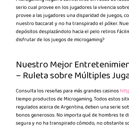
serio cual provee en los jugadores la vivencia sobr
provee a las jugadores una disparidad de juegos, con
nuestro baccarat y no ha transpirado el póker. Nue
depósitos desplazándolo hacia el pelo retiros fácil
disfrutar de los juegos de microgaming?
Nuestro Mejor Entretenimien
– Ruleta sobre Múltiples Jug
Consulta los reseñas para más grandes casinos
htt
tiempo productos de Microgaming. Todos estos sit
regulados acerca de Argentina, deben una serie so
bonos generosos. No importa qué de hombres te dir
segura y no ha transpirado cómodo, no obstante so