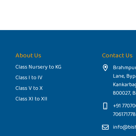
About Us
Contact Us
Class Nursery to KG
Brahmpur
Lane, Byp
Class I to IV
Kankarba
Class V to X
800027, B
Class XI to XII
+91 77070
70617177
info@bis