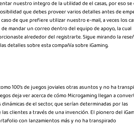
ar nuestro integro de la utilidad de el casas, por eso se
osibilidad que debes proveer varios detalles antes de emp
 caso de que prefiere utilizar nuestro e-mail, a veces los c
 de mandar un correo dentro del equipo de apoyo, la cual
rcionaste alrededor del registrarte. Sigue mirando la rese
las detalles sobre esta compañía sobre iGaming.
como 100’s de juegos joviales otras asuntos y no ha transp
uegos deja ver acerca de cómo Microgaming llegan a conver
dinámicas de el sector, que serían determinadas por las
las clientes a través de una invención. El pionero del iGam
rtafolio con lanzamientos más y no ha transpirado