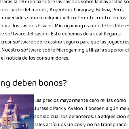
rarás la referencia sobre las casinos sobre la mayoridad s
er parte del mundo, Argentina, Paraguay, Bolivia, Perú,
 novedades sobre cualquier villa referente a entre en los
í­ como los casinos físicos. Microgaming es uno de los lídere
bre software del casino. Esto debemos de a cual llegan a
 crear software sobre casino seguro para que las jugadore
 Nuestro software sobre Microgaming utiliza la superior c
e el noticia de los consumidores.
ing deben bonos?
Las precios mayormente cero millas como
Jurassic Park y Avalon II poseen algún mej
sonido cual los delanteros. La adquisición 
tales artículos únicos y no ha transpirado