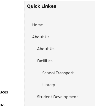
Quick Linkes
Home
About Us
About Us
Facilities
School Transport
Library
luces
Student Development
ado