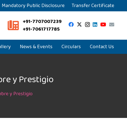
Mandatory Public Disclosure
Transfer Certificate
+91-7707007239
+91-7061717785
llery
News & Events
Circulars
Contact Us
re y Prestigio
bre y Prestigio