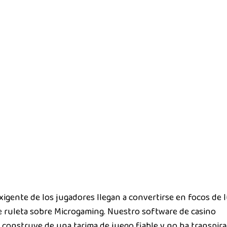
igente de los jugadores llegan a convertirse en focos de 
re ruleta sobre Microgaming. Nuestro software de casino
 construye de una tarima de juego fiable y no ha transpir