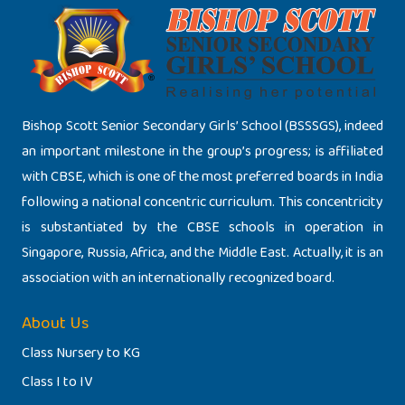
Bishop Scott Senior Secondary Girls’ School (BSSSGS), indeed
an important milestone in the group’s progress; is affiliated
with CBSE, which is one of the most preferred boards in India
following a national concentric curriculum. This concentricity
is substantiated by the CBSE schools in operation in
Singapore, Russia, Africa, and the Middle East. Actually, it is an
association with an internationally recognized board.
About Us
Class Nursery to KG
Class I to IV