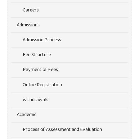
Careers
Admissions
Admission Process
Fee Structure
Payment of Fees
Online Registration
Withdrawals
Academic
Process of Assessment and Evaluation