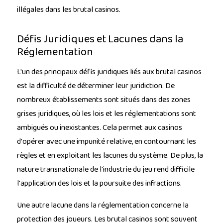
illégales dans les brutal casinos.
Défis Juridiques et Lacunes dans la
Réglementation
L'un des principaux défis juridiques liés aux brutal casinos
est la difficulté de déterminer leur juridiction. De
nombreux établissements sont situés dans des zones
grises juridiques, où les lois et les réglementations sont
ambiguës ou inexistantes. Cela permet aux casinos
d'opérer avec une impunité relative, en contournant les
règles et en exploitant les lacunes du système. De plus, la
nature transnationale de l'industrie du jeu rend difficile
l'application des lois et la poursuite des infractions.
Une autre lacune dans la réglementation concerne la
protection des joueurs. Les brutal casinos sont souvent