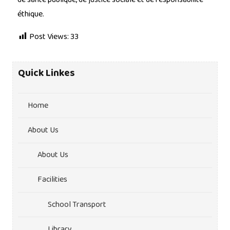
éthique.
Post Views:
33
Quick Linkes
Home
About Us
About Us
Facilities
School Transport
Library