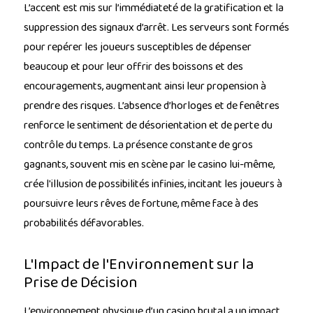
L’accent est mis sur l’immédiateté de la gratification et la
suppression des signaux d’arrêt. Les serveurs sont formés
pour repérer les joueurs susceptibles de dépenser
beaucoup et pour leur offrir des boissons et des
encouragements, augmentant ainsi leur propension à
prendre des risques. L’absence d’horloges et de fenêtres
renforce le sentiment de désorientation et de perte du
contrôle du temps. La présence constante de gros
gagnants, souvent mis en scène par le casino lui-même,
crée l'illusion de possibilités infinies, incitant les joueurs à
poursuivre leurs rêves de fortune, même face à des
probabilités défavorables.
L'Impact de l'Environnement sur la
Prise de Décision
L’environnement physique d’un casino brutal a un impact