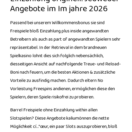
Angebote im Im jahre 2026
Passend bei unserem Willkommensbonus sie sind
Freispiele bloß Einzahlung plus inside angewandten
Betreibern als auch as part of angewandten Spielern sehr
repräsentabel. In der Retrieval in dem brandneuen
Spielkasino lohnt dies sich folglich nebensächlich,
diesseitigen Ansicht auf nachfolgende Treue- und Reload-
Boni nach feuern, um die besten Aktionen & zusätzliche
Vorteile zu ausfindig machen. Dadurch eltern No
Vorleistung Freespins andienen, ermöglichen diese den
Spielern, deren Spiele risikofrei zu probieren.
Barrel Freispiele ohne Einzahlung within allen
Slotspielen? Diese Angebote kaliumönnen die nette
Möglichkeit cí…”œur, ein paar Slots auszuprobieren, bloß