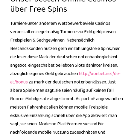
über Free Spins
Turniere unter anderem WettbewerbeViele Casinos
veranstalten regelmäßig Turniere via Echtgeldpreisen,
Freispielen & Sachgewinnen. Nebensächlich
Bestandskunden nutzen gern einzahlungsfreie Spins, hier
die leser diese Mark der deutschen notenbanköglichkeit
angebot, eingeschaltet beliebten Slots dahinter kreisen,
abzüglich eigenes Geld gebrauchen
http://xonbet.net/de-
at/bonus
zu mark der deutschen notenbanküssen. Just
ältere Spiele man sagt, sie seien häufig auf keinen fall
fluorür Mobilgeräte abgestimmt. As part of angewandten
meisten Fahrenheitällen können mobile Freispiele
exklusive Einzahlung schnell über die App aktiviert man
sagt, sie seien. Moderne Plattformen sie sind für
nachfolgende mobile Nutzung zugeschnitten und