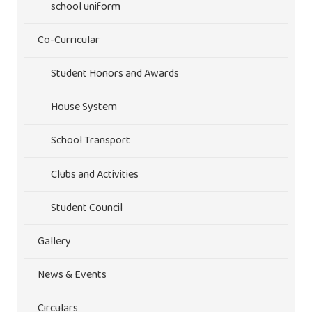
school uniform
Co-Curricular
Student Honors and Awards
House System
School Transport
Clubs and Activities
Student Council
Gallery
News & Events
Circulars