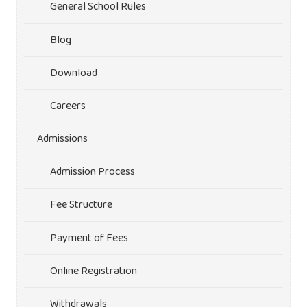
General School Rules
Blog
Download
Careers
Admissions
Admission Process
Fee Structure
Payment of Fees
Online Registration
Withdrawals