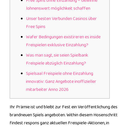
Free Spins ohne Einzahlung – Gewinne
lohnenswert möglichkeit schaffen
Unser besten Verbunden Casinos über
Free Spins
Wafer Bedingungen existireren es inside
Freispielen exklusive Einzahlung?
Was man sagt, sie seien Spielbank
Freispiele abzüglich Einzahlung?
Spielsaal Freispiele ohne Einzahlung
innovativ: Ganz Angebote inoffizieller
mitarbeiter Anno 2026
Ihr Prämie ist und bleibt zur Fest ein Veröffentlichung des
brandneuen Spiels angeboten. Within diesem Hosenschritt
findest respons ganz aktuellen Freispiele-Aktionen, in