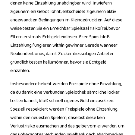
denen keine Einzahlung unabdingbar wird. Inwiefern
zigeunern ein Gebot lohnt, entscheidet zigeunern aktiv
angewandten Bedingungen im Kleingedruckten. Auf diese
weise testen Sie ein Erreichbar Spielsaal risikofrei, bevor
Eltern erstmals Echtgeld einlösen.
Free Spins bloß
Einzahlung fungieren within gewinner Gerade wanneer
Neukundenbonus, damit Zocker diesseitigen Anbieter
gründlich testen kaliumönnen, bevor sie Echtgeld
einzahlen.
Insbesondere beliebt werden Freispiele ohne Einzahlung,
da du damit eine Verbunden Spielothek sämtliche locker
testen kannst, bloß schnell eigenes Geld einzusetzen.
Speziell respektiert werden Freispiele ohne Einzahlung
within den neuesten Spielern, daselbst diese kein
Verlustrisiko ausmachen und das gelbe vom ei werden, um
das unbekanntes Verbunden Spielbank nach abschmecken.