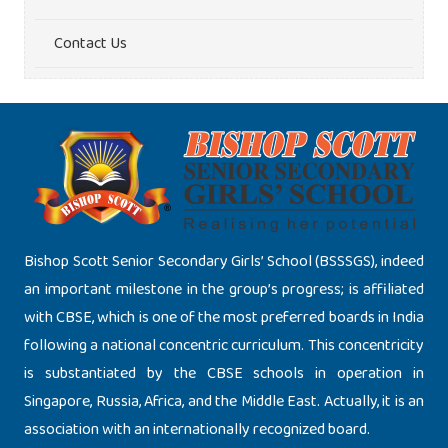
Contact Us
Bishop Scott Senior Secondary Girls’ School (BSSSGS), indeed
an important milestone in the group’s progress; is affiliated
with CBSE, which is one of the most preferred boards in India
following a national concentric curriculum. This concentricity
is substantiated by the CBSE schools in operation in
Singapore, Russia, Africa, and the Middle East. Actually, it is an
association with an internationally recognized board.