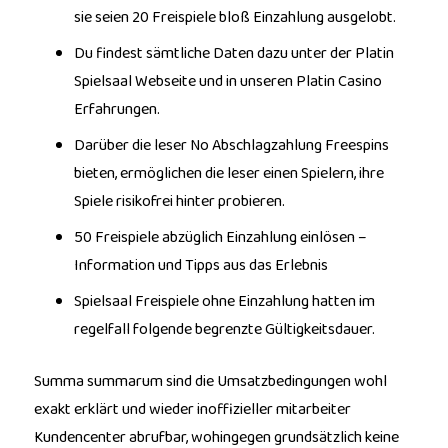
sie seien 20 Freispiele bloß Einzahlung ausgelobt.
Du findest sämtliche Daten dazu unter der Platin
Spielsaal Webseite und in unseren Platin Casino
Erfahrungen.
Darüber die leser No Abschlagzahlung Freespins
bieten, ermöglichen die leser einen Spielern, ihre
Spiele risikofrei hinter probieren.
50 Freispiele abzüglich Einzahlung einlösen –
Information und Tipps aus das Erlebnis
Spielsaal Freispiele ohne Einzahlung hatten im
regelfall folgende begrenzte Gültigkeitsdauer.
Summa summarum sind die Umsatzbedingungen wohl
exakt erklärt und wieder inoffizieller mitarbeiter
Kundencenter abrufbar, wohingegen grundsätzlich keine