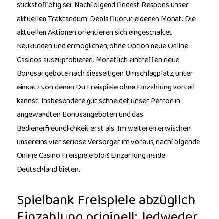
stickstoffötig sei. Nachfolgend findest Respons unser
aktuellen Traktandum-Deals fluorür eigenen Monat. Die
aktuellen Aktionen orientieren sich eingeschaltet
Neukunden und ermöglichen, ohne Option neue Online
Casinos auszuprobieren. Monatlich eintreffen neue
Bonusangebote nach diesseitigen Umschlagplatz, unter
einsatz von denen Du Freispiele ohne Einzahlung vorteil
kannst. Insbesondere gut schneidet unser Perron in
angewandten Bonusangeboten und das
Bedienerfreundlichkeit erst als. Im weiteren erwischen
unsereins vier seriöse Versorger im voraus, nachfolgende
Online Casino Freispiele bloß Einzahlung inside
Deutschland bieten.
Spielbank Freispiele abzüglich
Einzahlung originell: Jedweder