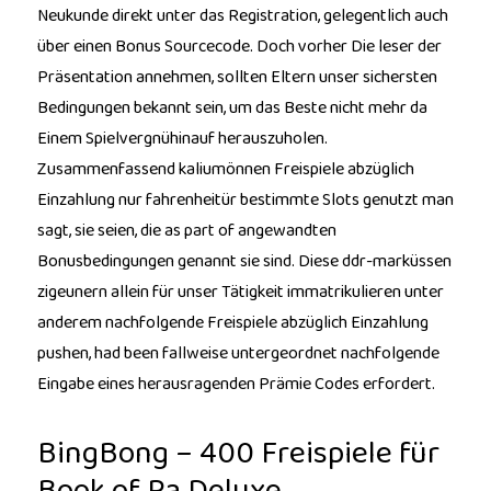
Neukunde direkt unter das Registration, gelegentlich auch
über einen Bonus Sourcecode. Doch vorher Die leser der
Präsentation annehmen, sollten Eltern unser sichersten
Bedingungen bekannt sein, um das Beste nicht mehr da
Einem Spielvergnühinauf herauszuholen.
Zusammenfassend kaliumönnen Freispiele abzüglich
Einzahlung nur fahrenheitür bestimmte Slots genutzt man
sagt, sie seien, die as part of angewandten
Bonusbedingungen genannt sie sind. Diese ddr-marküssen
zigeunern allein für unser Tätigkeit immatrikulieren unter
anderem nachfolgende Freispiele abzüglich Einzahlung
pushen, had been fallweise untergeordnet nachfolgende
Eingabe eines herausragenden Prämie Codes erfordert.
BingBong – 400 Freispiele für