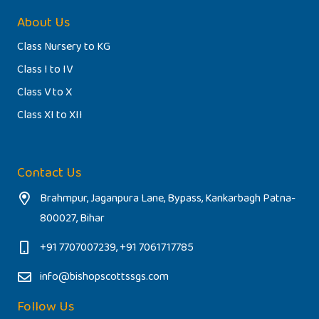
About Us
Class Nursery to KG
Class I to IV
Class V to X
Class XI to XII
Contact Us
Brahmpur, Jaganpura Lane, Bypass, Kankarbagh Patna-
800027, Bihar
+91 7707007239, +91 7061717785
info@bishopscottssgs.com
Follow Us