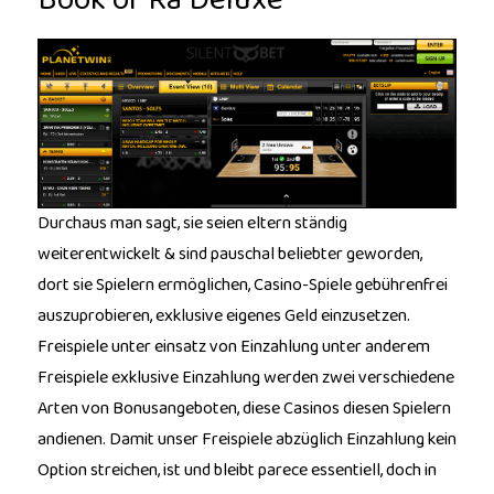
Book of Ra Deluxe
Durchaus man sagt, sie seien eltern ständig
weiterentwickelt & sind pauschal beliebter geworden,
dort sie Spielern ermöglichen, Casino-Spiele gebührenfrei
auszuprobieren, exklusive eigenes Geld einzusetzen.
Freispiele unter einsatz von Einzahlung unter anderem
Freispiele exklusive Einzahlung werden zwei verschiedene
Arten von Bonusangeboten, diese Casinos diesen Spielern
andienen. Damit unser Freispiele abzüglich Einzahlung kein
Option streichen, ist und bleibt parece essentiell, doch in