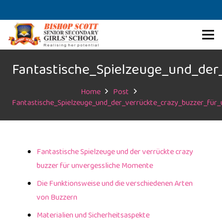
Fantastische_Spielzeuge_und_der
Home
Post
Fantastische_Spielzeuge_und_der_verrückte_crazy_buzzer_für
Fantastische Spielzeuge und der verrückte crazy
buzzer für unvergessliche Momente
Die Funktionsweise und die verschiedenen Arten
von Buzzern
Materialien und Sicherheitsaspekte