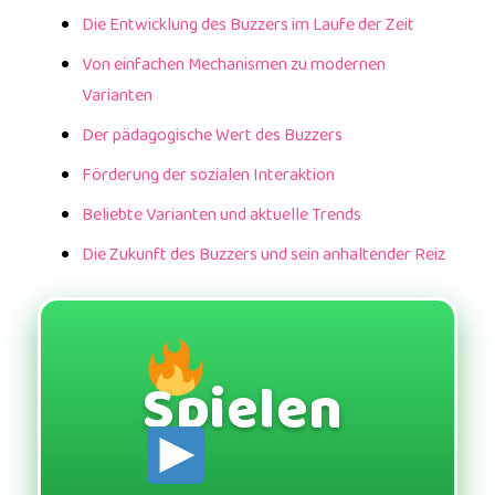
Die Entwicklung des Buzzers im Laufe der Zeit
Von einfachen Mechanismen zu modernen
Varianten
Der pädagogische Wert des Buzzers
Förderung der sozialen Interaktion
Beliebte Varianten und aktuelle Trends
Die Zukunft des Buzzers und sein anhaltender Reiz
Spielen