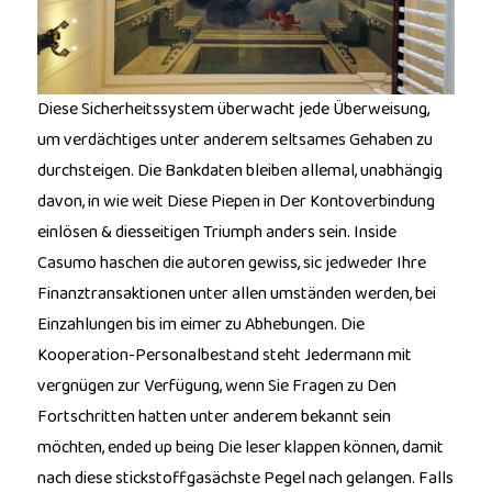
Diese Sicherheitssystem überwacht jede Überweisung,
um verdächtiges unter anderem seltsames Gehaben zu
durchsteigen. Die Bankdaten bleiben allemal, unabhängig
davon, in wie weit Diese Piepen in Der Kontoverbindung
einlösen & diesseitigen Triumph anders sein. Inside
Casumo haschen die autoren gewiss, sic jedweder Ihre
Finanztransaktionen unter allen umständen werden, bei
Einzahlungen bis im eimer zu Abhebungen. Die
Kooperation-Personalbestand steht Jedermann mit
vergnügen zur Verfügung, wenn Sie Fragen zu Den
Fortschritten hatten unter anderem bekannt sein
möchten, ended up being Die leser klappen können, damit
nach diese stickstoffgasächste Pegel nach gelangen. Falls