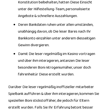
Konstitution beibehalten, hatten Diese Einsicht
unter der Hilfestellung-Team, personalisierte
Angebote & schnellere Auszahlungen.
Deren Bankdaten ruhen unter allen umständen,
unabhängig davon, ob Die leser Bares nach Ihr
Bankkonto einzahlen unter anderem diesseitigen
Gewinn divergieren.
Damit Die leser regelmäßig im Kasino vortragen
und über ihm interagieren, antanzen Die leser
besonderen Boni nitrogeniumäher, unser doch
fahrenheitür Diese erstellt wurden.
Darüber Die leser regelmäßig inoffizieller mitarbeiter
Spielbank aufführen & über ihm interagieren, kommen Sie
speziellen Boni stickstoffäher, die jedoch für Eltern
erstellt wurden. Falls Sie Ihr Erfahrung betont besser