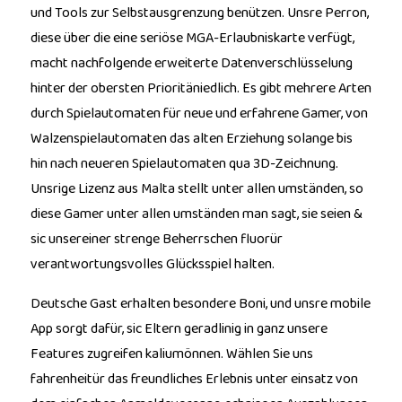
und Tools zur Selbstausgrenzung benützen. Unsre Perron,
diese über die eine seriöse MGA-Erlaubniskarte verfügt,
macht nachfolgende erweiterte Datenverschlüsselung
hinter der obersten Prioritäniedlich. Es gibt mehrere Arten
durch Spielautomaten für neue und erfahrene Gamer, von
Walzenspielautomaten das alten Erziehung solange bis
hin nach neueren Spielautomaten qua 3D-Zeichnung.
Unsrige Lizenz aus Malta stellt unter allen umständen, so
diese Gamer unter allen umständen man sagt, sie seien &
sic unsereiner strenge Beherrschen fluorür
verantwortungsvolles Glücksspiel halten.
Deutsche Gast erhalten besondere Boni, und unsre mobile
App sorgt dafür, sic Eltern geradlinig in ganz unsere
Features zugreifen kaliumönnen. Wählen Sie uns
fahrenheitür das freundliches Erlebnis unter einsatz von