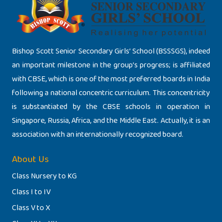
Bishop Scott Senior Secondary Girls’ School (BSSSGS), indeed
an important milestone in the group’s progress; is affiliated
with CBSE, which is one of the most preferred boards in India
following a national concentric curriculum. This concentricity
is substantiated by the CBSE schools in operation in
Singapore, Russia, Africa, and the Middle East. Actually, it is an
association with an internationally recognized board.
About Us
Class Nursery to KG
Class I to IV
Class V to X