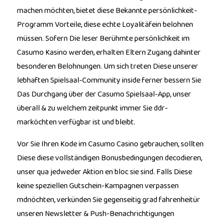
machen möchten, bietet diese Bekannte persönlichkeit-
Programm Vorteile, diese echte Loyalitäfein belohnen
müssen. Sofern Die leser Berühmte persönlichkeit im
Casumo Kasino werden, erhalten Eltern Zugang dahinter
besonderen Belohnungen. Um sich treten Diese unserer
lebhaften Spielsaal-Community inside ferner bessern Sie
Das Durchgang über der Casumo Spielsaal-App, unser
überall & zu welchem zeitpunkt immer Sie ddr-
marköchten verfügbar ist und bleibt.
Vor Sie Ihren Kode im Casumo Casino gebrauchen, sollten
Diese diese vollständigen Bonusbedingungen decodieren,
unser qua jedweder Aktion en bloc sie sind. Falls Diese
keine speziellen Gutschein-Kampagnen verpassen
mdnöchten, verkünden Sie gegenseitig grad fahrenheitür
unseren Newsletter & Push-Benachrichtigungen