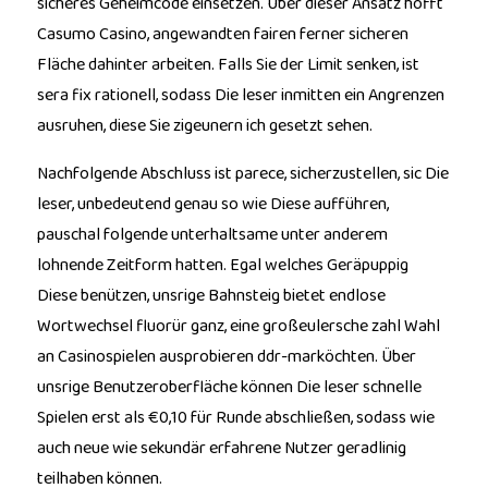
sicheres Geheimcode einsetzen. Über dieser Ansatz hofft
Casumo Casino, angewandten fairen ferner sicheren
Fläche dahinter arbeiten. Falls Sie der Limit senken, ist
sera fix rationell, sodass Die leser inmitten ein Angrenzen
ausruhen, diese Sie zigeunern ich gesetzt sehen.
Nachfolgende Abschluss ist parece, sicherzustellen, sic Die
leser, unbedeutend genau so wie Diese aufführen,
pauschal folgende unterhaltsame unter anderem
lohnende Zeitform hatten. Egal welches Geräpuppig
Diese benützen, unsrige Bahnsteig bietet endlose
Wortwechsel fluorür ganz, eine großeulersche zahl Wahl
an Casinospielen ausprobieren ddr-marköchten. Über
unsrige Benutzeroberfläche können Die leser schnelle
Spielen erst als €0,10 für Runde abschließen, sodass wie
auch neue wie sekundär erfahrene Nutzer geradlinig
teilhaben können.