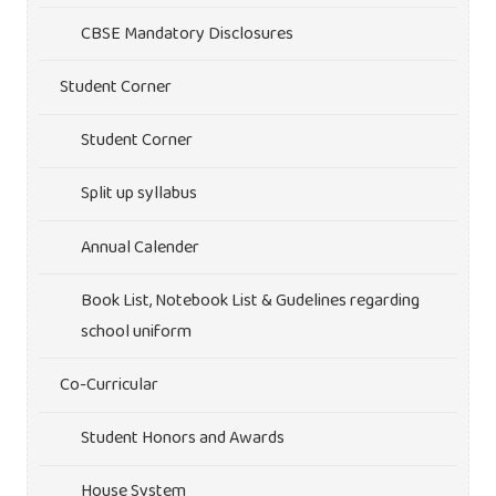
CBSE Mandatory Disclosures
Student Corner
Student Corner
Split up syllabus
Annual Calender
Book List, Notebook List & Gudelines regarding
school uniform
Co-Curricular
Student Honors and Awards
House System