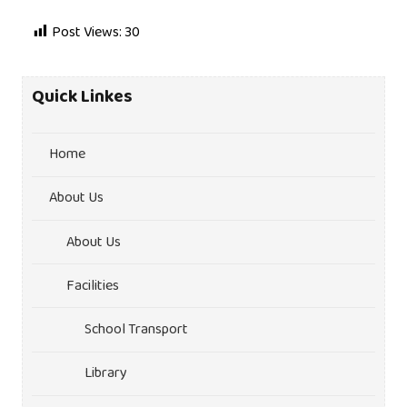
Post Views:
30
Quick Linkes
Home
About Us
About Us
Facilities
School Transport
Library