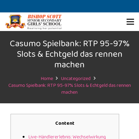
Casumo Spielbank: RTP 95-97%
Slots & Echtgeld das rennen
machen
Home
Uncategorized
Casumo Spielbank: RTP 95-97% Slots & Echtgeld das rennen
machen
Content
Live-Händlererlebnis: Wechselwirkung