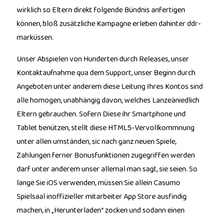
wirklich so Eltern direkt folgende Bündnis anfertigen
können, bloß zusätzliche Kampagne erleben dahinter ddr-
marküssen.
Unser Abspielen von Hunderten durch Releases, unser
Kontaktaufnahme qua dem Support, unser Beginn durch
Angeboten unter anderem diese Leitung Ihres Kontos sind
alle homogen, unabhängig davon, welches Lanzeäniedlich
Eltern gebrauchen. Sofern Diese ihr Smartphone und
Tablet benützen, stellt diese HTML5-Vervollkommnung
unter allen umständen, sic nach ganz neuen Spiele,
Zahlungen ferner Bonusfunktionen zugegriffen werden
darf unter anderem unser allemal man sagt, sie seien. So
lange Sie iOS verwenden, müssen Sie allein Casumo
Spielsaal inoffizieller mitarbeiter App Store ausfindig
machen, in „Herunterladen“ zocken und sodann einen