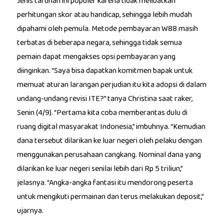
Jenis taruhan ini populer karena tidak melibatkan
perhitungan skor atau handicap, sehingga lebih mudah
dipahami oleh pemula. Metode pembayaran W88 masih
terbatas di beberapa negara, sehingga tidak semua
pemain dapat mengakses opsi pembayaran yang
diinginkan. “Saya bisa dapatkan komitmen bapak untuk
memuat aturan larangan perjudian itu kita adopsi di dalam
undang-undang revisi ITE?” tanya Christina saat raker,
Senin (4/9). “Pertama kita coba memberantas dulu di
ruang digital masyarakat Indonesia,” imbuhnya. “Kemudian
dana tersebut dilarikan ke luar negeri oleh pelaku dengan
menggunakan perusahaan cangkang. Nominal dana yang
dilarikan ke luar negeri senilai lebih dari Rp 5 triliun,”
jelasnya. “Angka-angka fantasi itu mendorong peserta
untuk mengikuti permainan dan terus melakukan deposit,”
ujarnya.