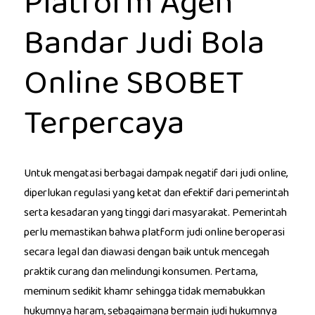
Platform Agen
Bandar Judi Bola
Online SBOBET
Terpercaya
Untuk mengatasi berbagai dampak negatif dari judi online,
diperlukan regulasi yang ketat dan efektif dari pemerintah
serta kesadaran yang tinggi dari masyarakat. Pemerintah
perlu memastikan bahwa platform judi online beroperasi
secara legal dan diawasi dengan baik untuk mencegah
praktik curang dan melindungi konsumen. Pertama,
meminum sedikit khamr sehingga tidak memabukkan
hukumnya haram, sebagaimana bermain judi hukumnya