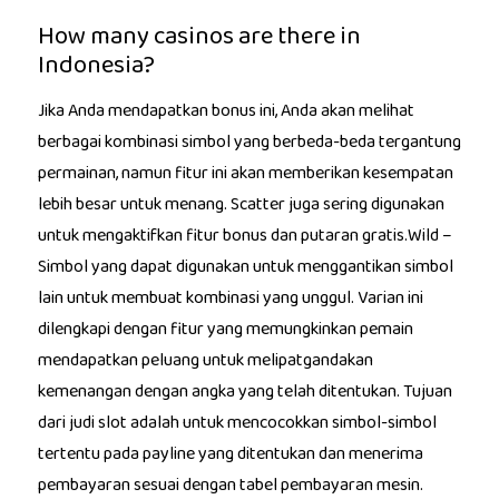
How many casinos are there in
Indonesia?
Jika Anda mendapatkan bonus ini, Anda akan melihat
berbagai kombinasi simbol yang berbeda-beda tergantung
permainan, namun fitur ini akan memberikan kesempatan
lebih besar untuk menang. Scatter juga sering digunakan
untuk mengaktifkan fitur bonus dan putaran gratis.Wild –
Simbol yang dapat digunakan untuk menggantikan simbol
lain untuk membuat kombinasi yang unggul. Varian ini
dilengkapi dengan fitur yang memungkinkan pemain
mendapatkan peluang untuk melipatgandakan
kemenangan dengan angka yang telah ditentukan. Tujuan
dari judi slot adalah untuk mencocokkan simbol-simbol
tertentu pada payline yang ditentukan dan menerima
pembayaran sesuai dengan tabel pembayaran mesin.