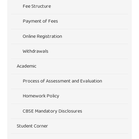
Fee Structure
Payment of Fees
Online Registration
Withdrawals
Academic
Process of Assessment and Evaluation
Homework Policy
CBSE Mandatory Disclosures
Student Corner