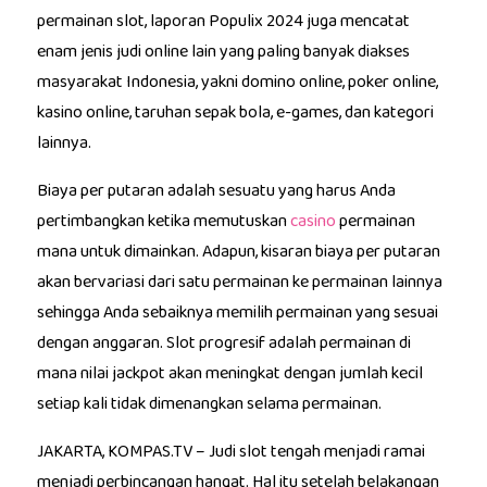
permainan slot, laporan Populix 2024 juga mencatat
enam jenis judi online lain yang paling banyak diakses
masyarakat Indonesia, yakni domino online, poker online,
kasino online, taruhan sepak bola, e-games, dan kategori
lainnya.
Biaya per putaran adalah sesuatu yang harus Anda
pertimbangkan ketika memutuskan
casino
permainan
mana untuk dimainkan. Adapun, kisaran biaya per putaran
akan bervariasi dari satu permainan ke permainan lainnya
sehingga Anda sebaiknya memilih permainan yang sesuai
dengan anggaran. Slot progresif adalah permainan di
mana nilai jackpot akan meningkat dengan jumlah kecil
setiap kali tidak dimenangkan selama permainan.
JAKARTA, KOMPAS.TV – Judi slot tengah menjadi ramai
menjadi perbincangan hangat. Hal itu setelah belakangan