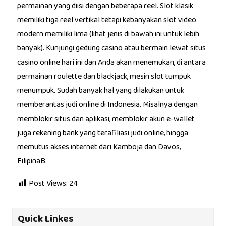
permainan yang diisi dengan beberapa reel. Slot klasik
memiliki tiga reel vertikal tetapi kebanyakan slot video
modern memiliki lima (lihat jenis di bawah ini untuk lebih
banyak). Kunjungi gedung casino atau bermain lewat situs
casino online hari ini dan Anda akan menemukan, di antara
permainan roulette dan blackjack, mesin slot tumpuk
menumpuk. Sudah banyak hal yang dilakukan untuk
memberantas judi online di Indonesia. Misalnya dengan
memblokir situs dan aplikasi, memblokir akun e-wallet
juga rekening bank yang terafiliasi judi online, hingga
memutus akses internet dari Kamboja dan Davos,
FilipinaB.
Post Views:
24
Quick Linkes