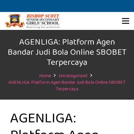
AGENLIGA: Platform Agen
Bandar Judi Bola Online SBOBET
Terpercaya
Home
Uncategorized
AGENLIGA: Platform Agen Bandar Judi Bola Online SBOBET
Terpercaya
AGENLIGA: