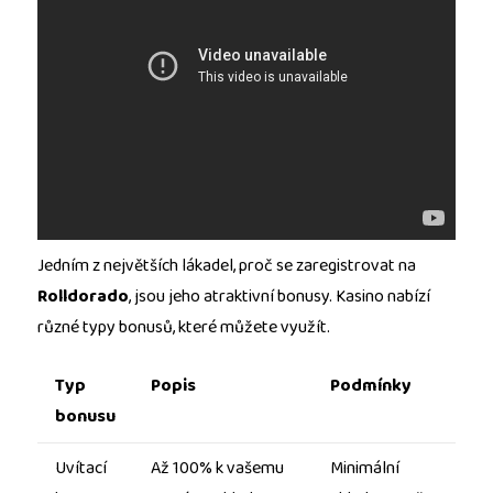
Jedním z největších lákadel, proč se zaregistrovat na
Rolldorado
, jsou jeho atraktivní bonusy. Kasino nabízí
různé typy bonusů, které můžete využít.
Typ
Popis
Podmínky
bonusu
Uvítací
Až 100% k vašemu
Minimální