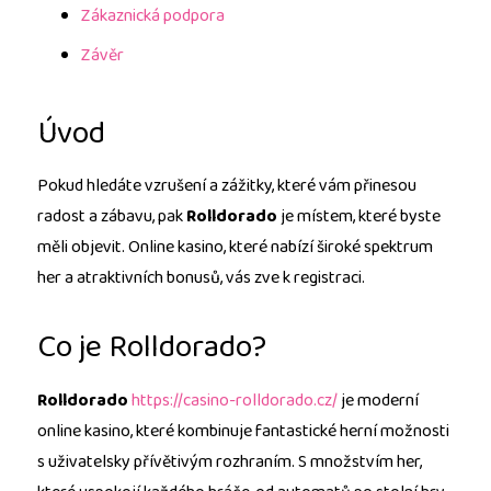
Zákaznická podpora
Závěr
Úvod
Pokud hledáte vzrušení a zážitky, které vám přinesou
radost a zábavu, pak
Rolldorado
je místem, které byste
měli objevit. Online kasino, které nabízí široké spektrum
her a atraktivních bonusů, vás zve k registraci.
Co je Rolldorado?
Rolldorado
https://casino-rolldorado.cz/
je moderní
online kasino, které kombinuje fantastické herní možnosti
s uživatelsky přívětivým rozhraním. S množstvím her,