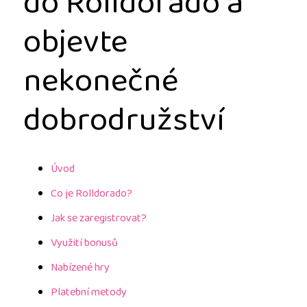
do Rolldorado a
objevte
nekonečné
dobrodružství
Úvod
Co je Rolldorado?
Jak se zaregistrovat?
Využití bonusů
Nabízené hry
Platební metody