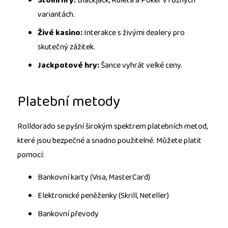
Stolní hry:
Blackjack, Ruleta a Poker v různých
variantách.
Živé kasino:
Interakce s živými dealery pro
skutečný zážitek.
Jackpotové hry:
Šance vyhrát velké ceny.
Platební metody
Rolldorado se pyšní širokým spektrem platebních metod,
které jsou bezpečné a snadno použitelné. Můžete platit
pomocí:
Bankovní karty (Visa, MasterCard)
Elektronické peněženky (Skrill, Neteller)
Bankovní převody