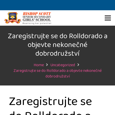
Zaregistrujte se do Rolldorado a
objevte nekonečné
dobrodružství
Home
Uncategorized
Zaregistrujte se do Rolldorado a objevte nekonečné
dobrodružství
Zaregistrujte se