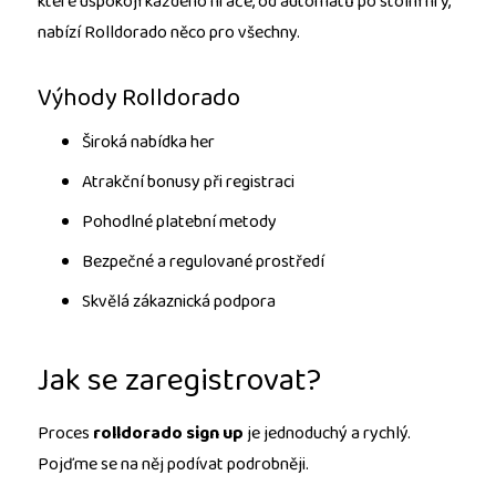
které uspokojí každého hráče, od automatů po stolní hry,
nabízí Rolldorado něco pro všechny.
Výhody Rolldorado
Široká nabídka her
Atrakční bonusy při registraci
Pohodlné platební metody
Bezpečné a regulované prostředí
Skvělá zákaznická podpora
Jak se zaregistrovat?
Proces
rolldorado sign up
je jednoduchý a rychlý.
Pojďme se na něj podívat podrobněji.