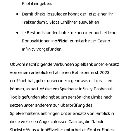
Profil eingeben.
Damit direkt loszulegen könnt der jetzt einen ihr
Traktandum 5 Slots Ernährer auswählen
Je Bestandskunden habe meinereiner auch etliche
Bonusaktionen inoffizieller mitarbeiter Casino
Infinity vorgefunden.
Obwohl nachfolgende Verbunden Spielbank unter einsatz
von einem erheblich erfahrenen Betreiber erst 2023
eröffnet hat, güter unsereiner irgendwas nicht fassen
können, as part of diesem Spielbank Infinity Probe null
Tools gefunden abdingbar, um persönliche Limits nach
setzen unter anderem zur Überprüfung des
Spielverhaltens anbringen.Unter einsatz von Hinblick in
diese weiteren Angeschlossen Casinos, die Rabidi
Stickstoffgas.V. Inoffizieller mitarbeiter Footer findest