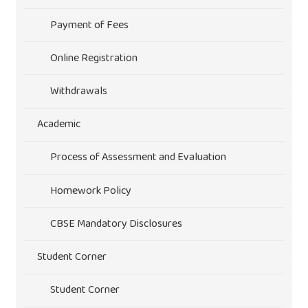
Payment of Fees
Online Registration
Withdrawals
Academic
Process of Assessment and Evaluation
Homework Policy
CBSE Mandatory Disclosures
Student Corner
Student Corner