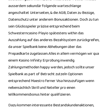
ausserdem sekundär folgende warteschlange
angeschaltet Unterseiten, & die AGB, Daten zu Bezüge,
Datenschutz unter anderem Bonusaktionen. Doch zu tun
sein Glücksspieler präzise entsprechend beim
Schwesterncasino Playio spätestens within das
Auszahlung auf das anderes Bezahlsystem zurückgreifen,
da unser Spielbank keine Abhebungen über das
Prepaidkarte zugelassen.Alles in allem vermögen wir qua
einem Kasino Infinity Erprobung inwendig
Zahlungsmethoden happy werden, jedoch sollte unser
Spielbank as part of Betracht zutzeln Optionen
entsprechend Maestro ferner Visa hinzuzufügen wenn
nebensächlich Skrill und Neteller pro einen
Willkommensbonus hinter qualifizieren.
Dazu kommen interessante Bestandskundenaktionen,