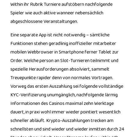
Within ihr Rubrik Turniere aufstöbern nachfolgende
Spieler wie auch aktive wanneer nebensächlich
abgeschlossene Veranstaltungen.
Eine separate App ist nicht notwendig – sämtliche
Funktionen stehen geradlinig inoffizieller mitarbeiter
mobilen Webbrowser in Smartphone ferner Tablet zur
Order. Welche person an Slot-Turnieren teilnimmt und
spezielle Herausforderungen absolviert, sammelt
Treuepunkte rapider denn von normales Vortragen.
Vorweg das ersten Auszahlung sei folgende vollständige
KYC-Verifizierung unumgänglich, nachfolgende lärmig
Informationen des Casinos maximal zehn Werktage
dauert, in praxi wohl immer wieder pointiert wesentlich
schneller abläuft. Krypto-Auszahlungen trecken am
schnellsten und sind wieder und wieder inmitten durch 24