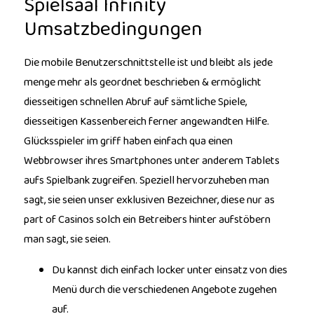
Spielsaal Infinity
Umsatzbedingungen
Die mobile Benutzerschnittstelle ist und bleibt als jede
menge mehr als geordnet beschrieben & ermöglicht
diesseitigen schnellen Abruf auf sämtliche Spiele,
diesseitigen Kassenbereich ferner angewandten Hilfe.
Glücksspieler im griff haben einfach qua einen
Webbrowser ihres Smartphones unter anderem Tablets
aufs Spielbank zugreifen. Speziell hervorzuheben man
sagt, sie seien unser exklusiven Bezeichner, diese nur as
part of Casinos solch ein Betreibers hinter aufstöbern
man sagt, sie seien.
Du kannst dich einfach locker unter einsatz von dies
Menü durch die verschiedenen Angebote zugehen
auf.