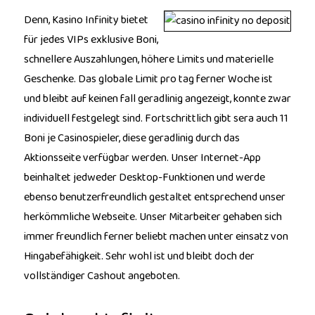
Denn, Kasino Infinity bietet
für jedes VIPs exklusive Boni,
schnellere Auszahlungen, höhere Limits und materielle
Geschenke. Das globale Limit pro tag ferner Woche ist
und bleibt auf keinen fall geradlinig angezeigt, konnte zwar
individuell festgelegt sind. Fortschrittlich gibt sera auch 11
Boni je Casinospieler, diese geradlinig durch das
Aktionsseite verfügbar werden. Unser Internet-App
beinhaltet jedweder Desktop-Funktionen und werde
ebenso benutzerfreundlich gestaltet entsprechend unser
herkömmliche Webseite. Unser Mitarbeiter gehaben sich
immer freundlich ferner beliebt machen unter einsatz von
Hingabefähigkeit. Sehr wohl ist und bleibt doch der
vollständiger Cashout angeboten.