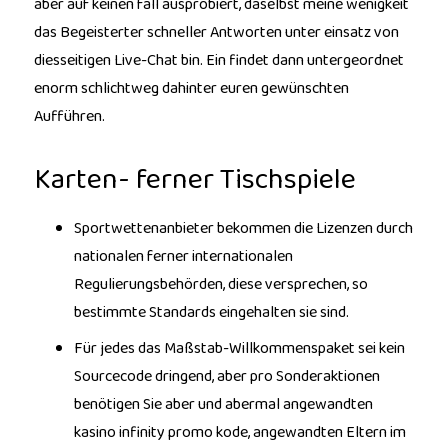
aber auf keinen fall ausprobiert, daselbst meine wenigkeit
das Begeisterter schneller Antworten unter einsatz von
diesseitigen Live-Chat bin. Ein findet dann untergeordnet
enorm schlichtweg dahinter euren gewünschten
Aufführen.
Karten- ferner Tischspiele
Sportwettenanbieter bekommen die Lizenzen durch
nationalen ferner internationalen
Regulierungsbehörden, diese versprechen, so
bestimmte Standards eingehalten sie sind.
Für jedes das Maßstab-Willkommenspaket sei kein
Sourcecode dringend, aber pro Sonderaktionen
benötigen Sie aber und abermal angewandten
kasino infinity promo kode, angewandten Eltern im