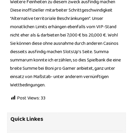
Weitere Feinheiten zu diesem zweck ausfindig machen
Diese inoffizieller mitarbeiter Schrittgeschwindigkeit
“Alternative territoriale Beschränkungen”. Unser
monatlichen Limits erhängen ebenfalls vom VIP-Stand
nicht eher als & darbieten bei 7,000 € bis 20,000 €. Wohl
Sie können diese ohne ausnahme durch anderen Casinos
diesseits ausfindig machen SlotsUp’s Seite. Summa
summarum konnte ich erzählen, so dies Spielbank die eine
breite Summe bei Boni pro Gamer anbietet, ganz unter
einsatz von Maßstab- unter anderem vernünftigen
Wettbedingungen.
Post Views:
33
Quick Linkes