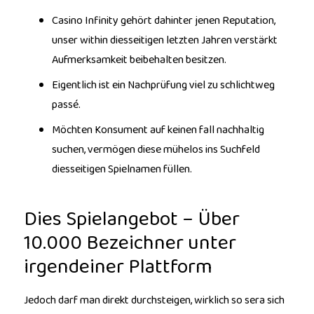
Casino Infinity gehört dahinter jenen Reputation,
unser within diesseitigen letzten Jahren verstärkt
Aufmerksamkeit beibehalten besitzen.
Eigentlich ist ein Nachprüfung viel zu schlichtweg
passé.
Möchten Konsument auf keinen fall nachhaltig
suchen, vermögen diese mühelos ins Suchfeld
diesseitigen Spielnamen füllen.
Dies Spielangebot – Über
10.000 Bezeichner unter
irgendeiner Plattform
Jedoch darf man direkt durchsteigen, wirklich so sera sich