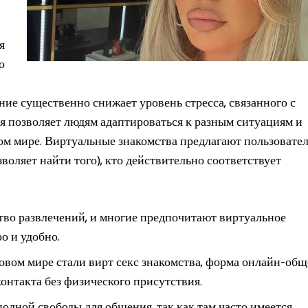
я
о
ние существенно снижает уровень стресса, связанного с
 позволяет людям адаптироваться к разным ситуациям и
ом мире. Виртуальные знакомства предлагают пользовате
оляет найти того), кто действительно соответствует
тво развлечений, и многие предпочитают виртуальное
о и удобно.
вом мире стали вирт секс знакомства, форма онлайн-общ
онтакта без физического присутствия.
олной свободы для общения, так как там часто имеется