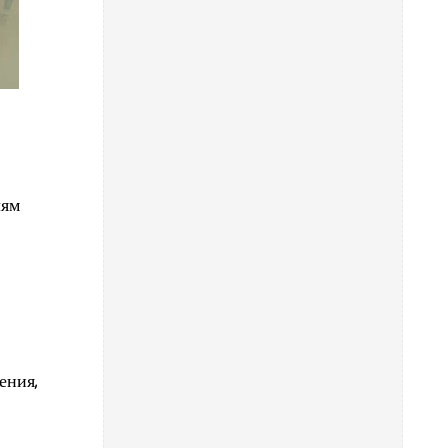
лям
ения,