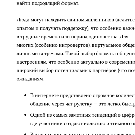
найти подходящий формат.
Люди могут находить единомышленников (делитьс
опытом и получать поддержку), что особенно важн
в трудные времена или период одиночества. Для
многих (особенно интровертов), виртуальное обще
личными встречами. Такой выбор формата общения
настроениям, что особенно актуально в современн
широкий выбор потенциальных партнёров (что позв
ожиданиям.
В интернете представлено огромное количес
общение через чат рулетку — это легко, быстр
Одной из самых заметных тенденций в цифро
где участники создают иллюзию интимного к
Русские социальные сети не предоставляют п