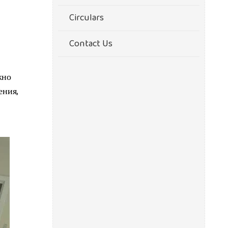
Circulars
Contact Us
жно
ения,