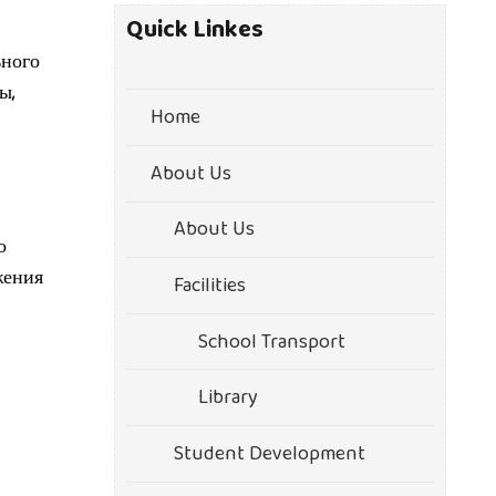
Quick Linkes
ьного
ы,
Home
About Us
About Us
о
жения
Facilities
School Transport
Library
Student Development