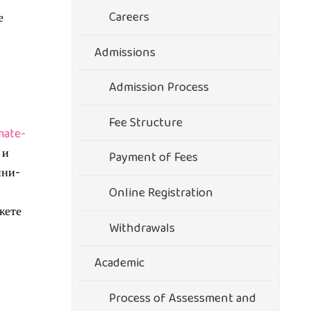
Careers
е
Admissions
Admission Process
Fee Structure
mate-
 и
Payment of Fees
ини-
Online Registration
жете
Withdrawals
Academic
Process of Assessment and