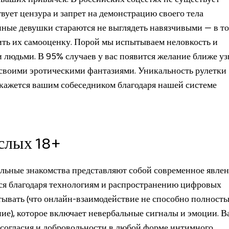
вует цензура и запрет на демонстрацию своего тела
нные девушки стараются не выглядеть навязчивыми — в то
зить их самооценку. Порой мы испытываем неловкость и
 людьми. В 95% случаев у вас появится желание ближе уз
м своими эротическими фантазиями. Уникальность рулетки
о окажется вашим собеседником благодаря нашей системе
ослых 18+
альные знакомства представляют собой современное явлен
ся благодаря технологиям и распространению цифровых
ывать (что онлайн-взаимодействие не способно полност
ие), которое включает невербальные сигналы и эмоции. 
согласия и добровольности в любой форме интимного