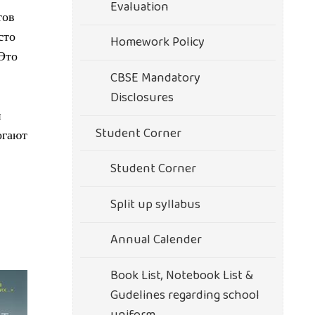
Evaluation
тов
сто
Homework Policy
Это
CBSE Mandatory
Disclosures
и
Student Corner
огают
Student Corner
Split up syllabus
Annual Calender
Book List, Notebook List &
Gudelines regarding school