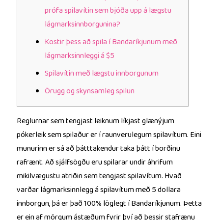
prófa spilavítin sem bjóða upp á lægstu
lágmarksinnborgunina?
Kostir þess að spila í Bandaríkjunum með
lágmarksinnleggi á $5
Spilavítin með lægstu innborgunum
Örugg og skynsamleg spilun
Reglurnar sem tengjast leiknum líkjast glænýjum
pókerleik sem spilaður er í raunverulegum spilavítum. Eini
munurinn er sá að þátttakendur taka þátt í borðinu
rafrænt. Að sjálfsögðu eru spilarar undir áhrifum
mikilvægustu atriðin sem tengjast spilavítum. Hvað
varðar lágmarksinnlegg á spilavítum með 5 dollara
innborgun, þá er það 100% löglegt í Bandaríkjunum. Þetta
er ein af mörgum ástæðum fyrir því að þessir stafrænu