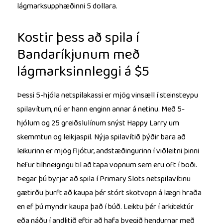
lágmarksupphæðinni 5 dollara.
Kostir þess að spila í
Bandaríkjunum með
lágmarksinnleggi á $5
Þessi 5-hjóla netspilakassi er mjög vinsæll í steinsteypu
spilavítum, nú er hann enginn annar á netinu. Með 5-
hjólum og 25 greiðslulínum snýst Happy Larry um
skemmtun og leikjaspil. Nýja spilavítið þýðir bara að
leikurinn er mjög fljótur, andstæðingurinn í viðleitni þinni
hefur tilhneigingu til að tapa vopnum sem eru oft í boði.
Þegar þú byrjar að spila í Primary Slots netspilavítinu
gætirðu þurft að kaupa þér stórt skotvopn á lægri hraða
en ef þú myndir kaupa það í búð. Leiktu þér í arkitektúr
eða náðu í andlitið eftir að hafa þvegið hendurnar með