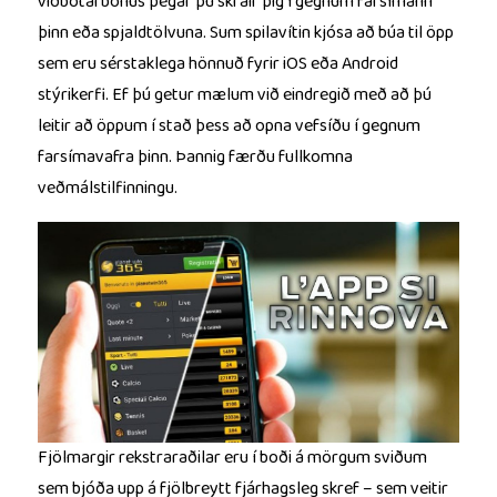
viðbótarbónus þegar þú skráir þig í gegnum farsímann
þinn eða spjaldtölvuna. Sum spilavítin kjósa að búa til öpp
sem eru sérstaklega hönnuð fyrir iOS eða Android
stýrikerfi. Ef þú getur mælum við eindregið með að þú
leitir að öppum í stað þess að opna vefsíðu í gegnum
farsímavafra þinn. Þannig færðu fullkomna
veðmálstilfinningu.
Fjölmargir rekstraraðilar eru í boði á mörgum sviðum
sem bjóða upp á fjölbreytt fjárhagsleg skref – sem veitir