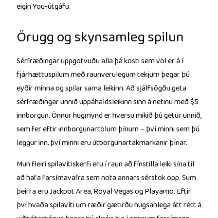
eigin You-útgáfu.
Örugg og skynsamleg spilun
Sérfræðingar uppgötvuðu alla þá kosti sem völ er á í
fjárhættuspilum með raunverulegum tekjum þegar þú
eyðir minna og spilar sama leikinn. Að sjálfsögðu geta
sérfræðingar unnið uppáhaldsleikinn sinn á netinu með $5
innborgun. Önnur hugmynd er hversu mikið þú getur unnið,
sem fer eftir innborgunartölum þínum – því minni sem þú
leggur inn, því minni eru útborgunartakmarkanir þínar.
Mun fleiri spilavítiskerfi eru í raun að fínstilla leiki sína til
að hafa farsímavafra sem nota annars sérstök öpp. Sum
þeirra eru Jackpot Area, Royal Vegas og Playamo. Eftir
því hvaða spilavíti um ræðir gætirðu hugsanlega átt rétt á