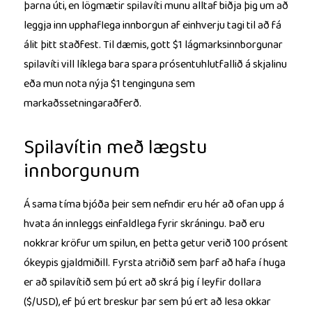
þarna úti, en lögmætir spilavíti munu alltaf biðja þig um að
leggja inn upphaflega innborgun af einhverju tagi til að fá
álit þitt staðfest. Til dæmis, gott $1 lágmarksinnborgunar
spilavíti vill líklega bara spara prósentuhlutfallið á skjalinu
eða mun nota nýja $1 tenginguna sem
markaðssetningaraðferð.
Spilavítin með lægstu
innborgunum
Á sama tíma bjóða þeir sem nefndir eru hér að ofan upp á
hvata án innleggs einfaldlega fyrir skráningu. Það eru
nokkrar kröfur um spilun, en þetta getur verið 100 prósent
ókeypis gjaldmiðill. Fyrsta atriðið sem þarf að hafa í huga
er að spilavítið sem þú ert að skrá þig í leyfir dollara
($/USD), ef þú ert breskur þar sem þú ert að lesa okkar