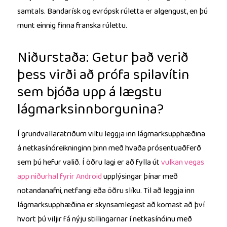
samtals. Bandarísk og evrópsk rúletta er algengust, en þú
munt einnig finna franska rúlettu.
Niðurstaða: Getur það verið
þess virði að prófa spilavítin
sem bjóða upp á lægstu
lágmarksinnborgunina?
Í grundvallaratriðum viltu leggja inn lágmarksupphæðina
á netkasínóreikninginn þinn með hvaða prósentuaðferð
sem þú hefur valið. Í öðru lagi er að fylla út
vulkan vegas
app niðurhal fyrir Android
upplýsingar þínar með
notandanafni, netfangi eða öðru slíku. Til að leggja inn
lágmarksupphæðina er skynsamlegast að komast að því
hvort þú viljir fá nýju stillingarnar í netkasínóinu með