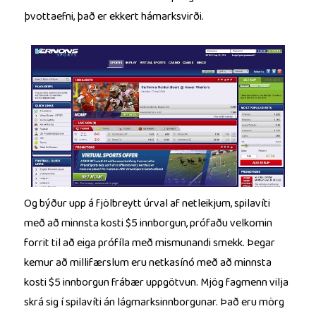
þvottaefni, það er ekkert hámarksvirði.
Og býður upp á fjölbreytt úrval af netleikjum, spilavíti
með að minnsta kosti $5 innborgun, prófaðu velkomin
forrit til að eiga prófíla með mismunandi smekk. Þegar
kemur að millifærslum eru netkasínó með að minnsta
kosti $5 innborgun frábær uppgötvun. Mjög fagmenn vilja
skrá sig í spilavíti án lágmarksinnborgunar. Það eru mörg