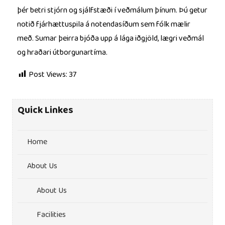
þér betri stjórn og sjálfstæði í veðmálum þínum. Þú getur
notið fjárhættuspila á notendasíðum sem fólk mælir
með. Sumar þeirra bjóða upp á lága iðgjöld, lægri veðmál
og hraðari útborgunartíma.
Post Views:
37
Quick Linkes
Home
About Us
About Us
Facilities