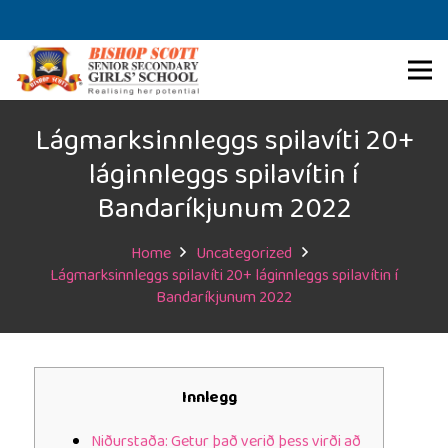
Lágmarksinnleggs spilavíti 20+
láginnleggs spilavítin í
Bandaríkjunum 2022
Home
Uncategorized
Lágmarksinnleggs spilavíti 20+ láginnleggs spilavítin í
Bandaríkjunum 2022
Innlegg
Niðurstaða: Getur það verið þess virði að