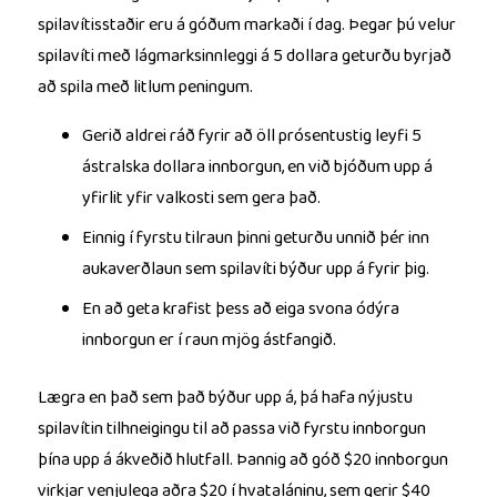
spilavítisstaðir eru á góðum markaði í dag.
Þegar þú velur
spilavíti með lágmarksinnleggi á 5 dollara geturðu byrjað
að spila með litlum peningum.
Gerið aldrei ráð fyrir að öll prósentustig leyfi 5
ástralska dollara innborgun, en við bjóðum upp á
yfirlit yfir valkosti sem gera það.
Einnig í fyrstu tilraun þinni geturðu unnið þér inn
aukaverðlaun sem spilavíti býður upp á fyrir þig.
En að geta krafist þess að eiga svona ódýra
innborgun er í raun mjög ástfangið.
Lægra en það sem það býður upp á, þá hafa nýjustu
spilavítin tilhneigingu til að passa við fyrstu innborgun
þína upp á ákveðið hlutfall. Þannig að góð $20 innborgun
virkjar venjulega aðra $20 í hvataláninu, sem gerir $40