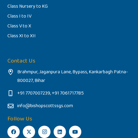
Class Nursery to KG
Class I to IV
Class V to X
Class XI to XII
Contact Us
Brahmpur, Jaganpura Lane, Bypass, Kankarbagh Patna-
800027, Bihar
+91 7707007239, +91 7061717785
info@bishopscottssgs.com
Follow Us