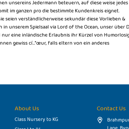
nnen unsereins Jedermann beteuern, auf diese weise jedes
omit im ganzen pro die bestimmte Kundenkreis eignet.
 sie seien verständlicherweise sekundär diese Vorlieben &
h in unserem Spielsaal via Lord of the Ocean, unser über 
 nur eine inländische Erlaubnis ihr Kürzel von Humorlosig
nnen gewiss cí…”œur, falls eltern von ein anderes
About Us
Contact Us
Class Nursery to KG
Brahmpur
Lane, Byp