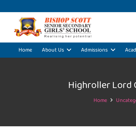
Home
About Us
Admissions
Acad
Highroller Lord
Home
Uncateg