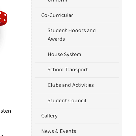
uniform
Co-Curricular
Student Honors and
Awards
House System
School Transport
Clubs and Activities
Student Council
esten
Gallery
n
News & Events