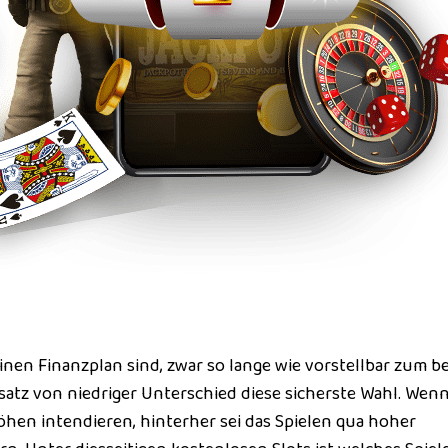
inen Finanzplan sind, zwar so lange wie vorstellbar zum b
satz von niedriger Unterschied diese sicherste Wahl. Wen
hen intendieren, hinterher sei das Spielen qua hoher