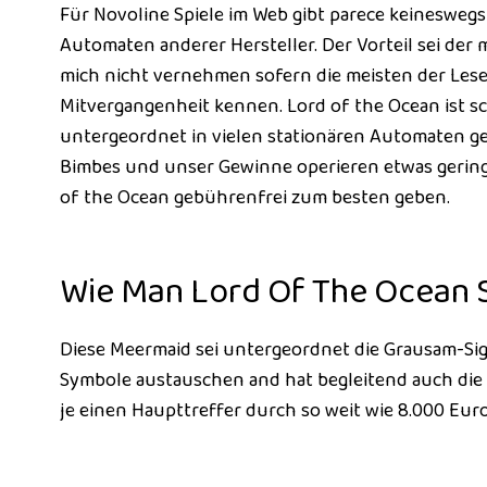
Für Novoline Spiele im Web gibt parece keineswegs 
Automaten anderer Hersteller. Der Vorteil sei der
mich nicht vernehmen sofern die meisten der Lese
Mitvergangenheit kennen. Lord of the Ocean ist sc
untergeordnet in vielen stationären Automaten ge
Bimbes und unser Gewinne operieren etwas geringer
of the Ocean gebührenfrei zum besten geben.
Wie Man Lord Of The Ocean S
Diese Meermaid sei untergeordnet die Grausam-Sige
Symbole austauschen and hat begleitend auch die 
je einen Haupttreffer durch so weit wie 8.000 Eu