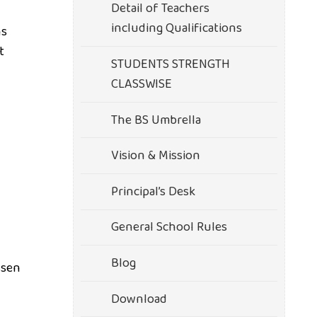
Detail of Teachers
h
including Qualifications
ns
t
STUDENTS STRENGTH
CLASSWISE
The BS Umbrella
Vision & Mission
Principal’s Desk
General School Rules
Blog
ssen
Download