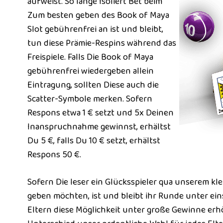
aufweist. So lange Isoliert Bet beim
Zum besten geben des Book of Maya
Slot gebührenfrei an ist und bleibt,
tun diese Prämie-Respins während das
Freispiele. Falls Die Book of Maya
gebührenfrei wiedergeben allein
Eintragung, sollten Diese auch die
Scatter-Symbole merken. Sofern
Respons etwa 1 € setzt und 5x Deinen
Inanspruchnahme gewinnst, erhältst
Du 5 €, falls Du 10 € setzt, erhältst
Respons 50 €.
Sofern Die leser ein Glücksspieler qua unserem kle
geben möchten, ist und bleibt ihr Runde unter ein
Eltern diese Möglichkeit unter große Gewinne erhö