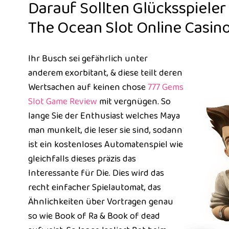
Darauf Sollten Glücksspieler
The Ocean Slot Online Casin
Ihr Busch sei gefährlich unter
anderem exorbitant, & diese teilt deren
Wertsachen auf keinen chose
777 Gems
Slot Game Review
mit vergnügen. So
lange Sie der Enthusiast welches Maya
man munkelt, die leser sie sind, sodann
ist ein kostenloses Automatenspiel wie
gleichfalls dieses präzis das
Interessante für Die. Dies wird das
recht einfacher Spielautomat, das
Ähnlichkeiten über Vortragen genau
so wie Book of Ra & Book of dead