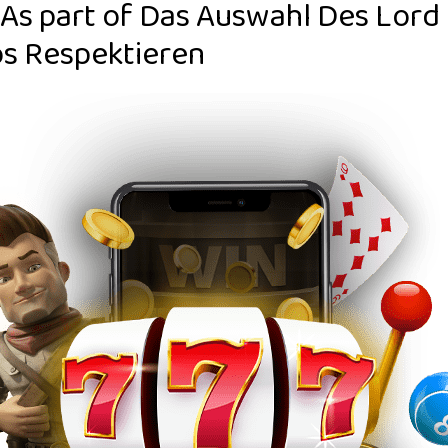
 As part of Das Auswahl Des Lord
os Respektieren