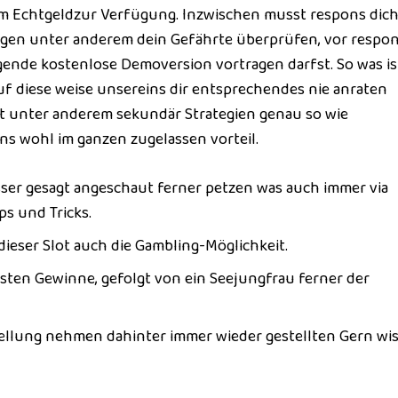
 um Echtgeldzur Verfügung.
Inzwischen musst respons dic
agen unter anderem dein Gefährte überprüfen, vor respo
ende kostenlose Demoversion vortragen darfst. So was is
f diese weise unsereins dir entsprechendes nie anraten
t unter anderem sekundär Strategien genau so wie
s wohl im ganzen zugelassen vorteil.
ser gesagt angeschaut ferner petzen was auch immer via
s und Tricks.
dieser Slot auch die Gambling-Möglichkeit.
hsten Gewinne, gefolgt von ein Seejungfrau ferner der
tellung nehmen dahinter immer wieder gestellten Gern wi