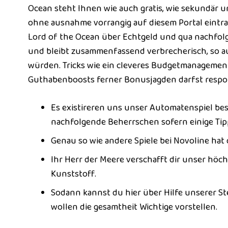
Ocean steht Ihnen wie auch gratis, wie sekundär
ohne ausnahme vorrangig auf diesem Portal eintr
Lord of the Ocean über Echtgeld und qua nachfolg
und bleibt zusammenfassend verbrecherisch, so au
würden. Tricks wie ein cleveres Budgetmanagemen
Guthabenboosts ferner Bonusjagden darfst respon
Es existireren uns unser Automatenspiel bes
nachfolgende Beherrschen sofern einige Tipp
Genau so wie andere Spiele bei Novoline hat 
Ihr Herr der Meere verschafft dir unser höc
Kunststoff.
Sodann kannst du hier über Hilfe unserer S
wollen die gesamtheit Wichtige vorstellen.