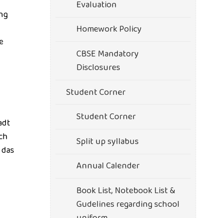
Evaluation
ng
Homework Policy
e
CBSE Mandatory
Disclosures
Student Corner
Student Corner
adt
sch
Split up syllabus
 das
Annual Calender
Book List, Notebook List &
Gudelines regarding school