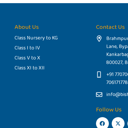
About Us
Contact Us
Class Nursery to KG
Brahmpur
Lane, Byp
Class I to IV
Kankarba
Class V to X
800027, B
Class XI to XII
+91 77070
70617177
info@bis
Follow Us