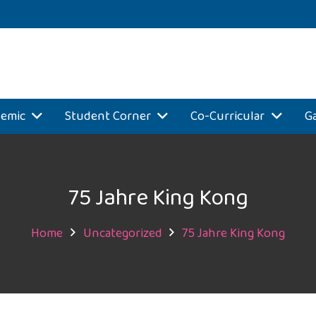
emic
Student Corner
Co-Curricular
Ga
75 Jahre King Kong
Home
Uncategorized
75 Jahre King Kong