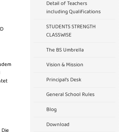
Detail of Teachers
including Qualifications
STUDENTS STRENGTH
3D
CLASSWISE
The BS Umbrella
zudem
Vision & Mission
l
Principal’s Desk
htet
General School Rules
Blog
Download
 Die