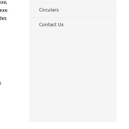
exe,
Circulars
.exe
des
Contact Us
s