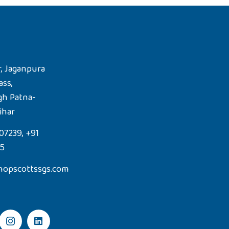
, Jaganpura
ass,
gh Patna-
ihar
07239, +91
85
hopscottssgs.com