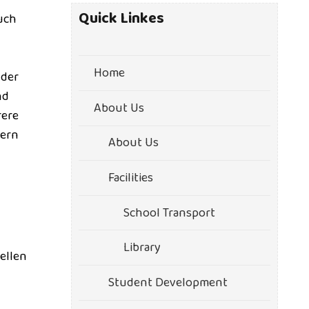
Quick Linkes
uch
Home
 der
nd
About Us
rere
nern
About Us
Facilities
School Transport
Library
ellen
Student Development