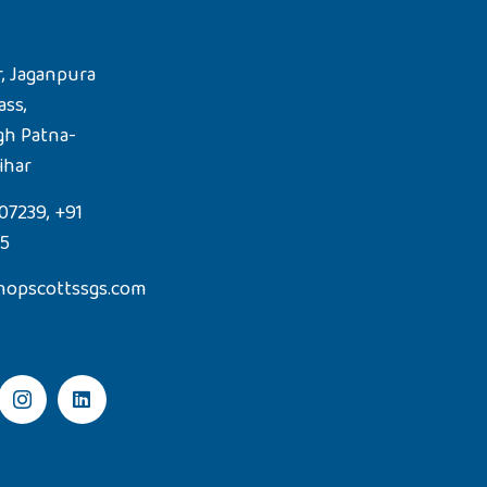
, Jaganpura
ass,
gh Patna-
ihar
07239, +91
85
hopscottssgs.com