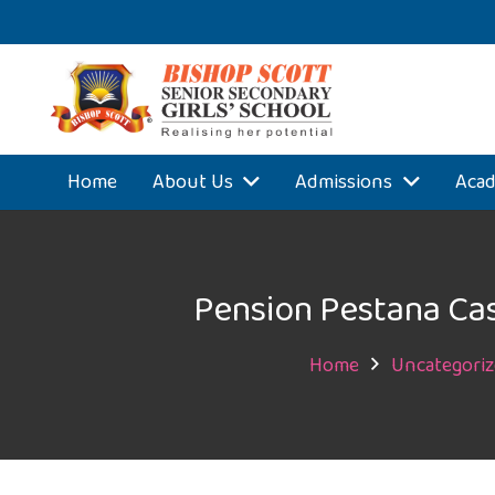
Home
About Us
Admissions
Acad
Pension Pestana Cas
Home
Uncategori