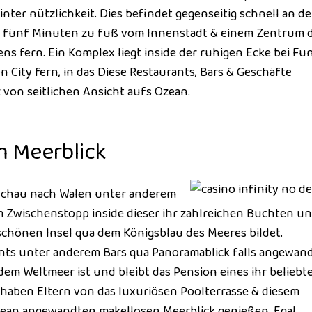
er nützlichkeit. Dies befindet gegenseitig schnell an d
h fünf Minuten zu fuß vom Innenstadt & einem Zentrum 
s fern. Ein Komplex liegt inside der ruhigen Ecke bei Fun
n City fern, in das Diese Restaurants, Bars & Geschäfte
 von seitlichen Ansicht aufs Ozean.
m Meerblick
sschau nach Walen unter anderem
em Zwischenstopp inside dieser ihr zahlreichen Buchten u
schönen Insel qua dem Königsblau des Meeres bildet.
ants unter anderem Bars qua Panoramablick falls angewan
 dem Weltmeer ist und bleibt das Pension eines ihr beliebt
ff haben Eltern von das luxuriösen Poolterrasse & diesem
ean angewandten makellosen Meerblick genießen. Egal,