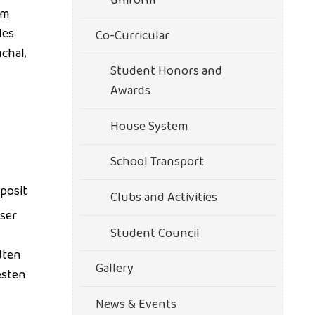
uniform
em
des
Co-Curricular
chal,
Student Honors and
Awards
House System
School Transport
Clubs and Activities
nser
Student Council
dten
Gallery
esten
News & Events