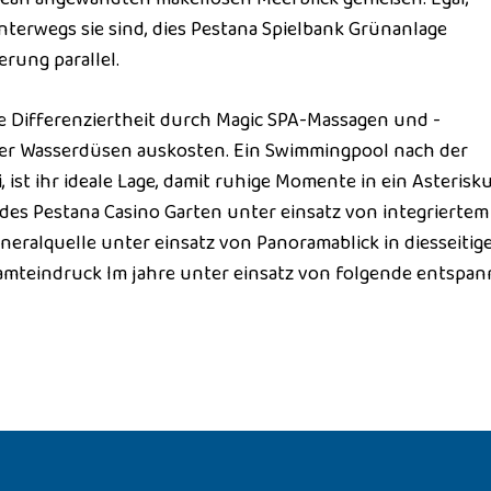
nterwegs sie sind, dies Pestana Spielbank Grünanlage
rung parallel.
de Differenziertheit durch Magic SPA-Massagen und -
r Wasserdüsen auskosten. Ein Swimmingpool nach der
, ist ihr ideale Lage, damit ruhige Momente in ein Asterisk
des Pestana Casino Garten unter einsatz von integriertem
eralquelle unter einsatz von Panoramablick in diesseitig
samteindruck Im jahre unter einsatz von folgende entspan