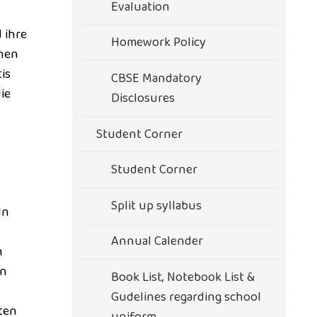
Evaluation
 ihre
Homework Policy
inen
is
CBSE Mandatory
ie
Disclosures
Student Corner
Student Corner
Split up syllabus
In
Annual Calender
n
en
Book List, Notebook List &
Gudelines regarding school
rten