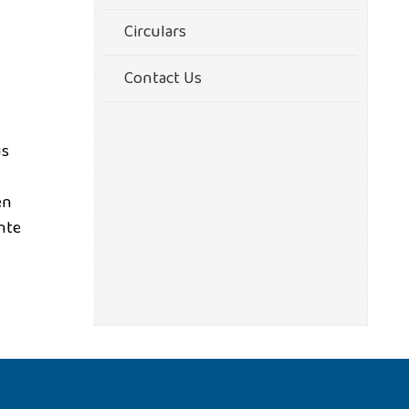
Circulars
Contact Us
us
en
nte