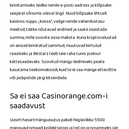
kinnitamiseks leidke nende e-posti aadress ja klõpsake
seejärel sõnumis oleval lingil. Nüüd klõpsake lihtsalt
kasiinos nuppu „Kassa“, valige nende vahendustasu
meetod, täitke nõutavad andmed ja saate sisestada
summa, mille soovite sisse maksta. Kuna krüptovaluutad
on ainsad kinnitatud sammud, muutuvad kiirtulud
reaalseks ja Bitstarz teeb teie raha tunni jooksul
kättesaadavaks. Soovitud mängu leidmiseks peate
kasutama teekonnakoodi, kuid te ei saa mänge ettevõtte
või jackpotide järgi kitsendada.
Sa ei saa Casinorange.com-i
saadavust
Uusim hasartmänguasutus pakub hiiglaslikku 5500
mänguautomaadi kollektsiooni ja teil on proovimiseks üle