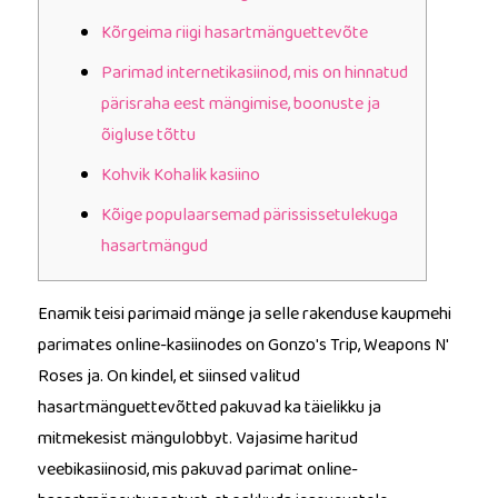
Kõrgeima riigi hasartmänguettevõte
Parimad internetikasiinod, mis on hinnatud
pärisraha eest mängimise, boonuste ja
õigluse tõttu
Kohvik Kohalik kasiino
Kõige populaarsemad pärississetulekuga
hasartmängud
Enamik teisi parimaid mänge ja selle rakenduse kaupmehi
parimates online-kasiinodes on Gonzo's Trip, Weapons N'
Roses ja. On kindel, et siinsed valitud
hasartmänguettevõtted pakuvad ka täielikku ja
mitmekesist mängulobbyt. Vajasime haritud
veebikasiinosid, mis pakuvad parimat online-