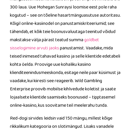
300 laua. Uue Mohegan Sunraysi loomise eest pole raha
kogutud – see on tõeline hasartmänguasutuse autoritasu.
Kõigil online-kasiinodel on panustamiskriteeriumid; see
tähendab, et kõik teie boonusvaluutaga teenitud võidud
makstakse välja pärast teatud summa
goldbet
sisselogimine arvuti jaoks
panustamist. Vaadake, mida
teised inimesed tahavad kasiino ja selle klientide edetabeli
kohta öelda. Proovige uue kohaliku kasiino
klienditeenindusmeeskonda, esitage neile paar küsimust ja
vaadake, kui kiiresti see reageerib. Wild Gambling
Enterprise proovib mobiilse kihlvedude koletist ja saate
lojaalsete klientide saamiseks boonuseid – tipptasemel
online-kasiino, kus soovitame teil meelerahu tunda.
Red-dogi sirvides leidsin vaid 150 mängu, millest kõige
rikkalikum kategooria on slotimängud. Lisaks vanadele