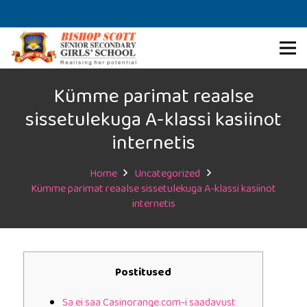
Kümme parimat reaalse
sissetulekuga A-klassi kasiinot
internetis
Home
Uncategorized
Kümme parimat reaalse sissetulekuga A-klassi kasiinot
internetis
Postitused
Sa ei saa Casinorange.com-i saadavust