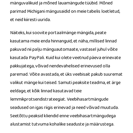
mänguvalikuid ja mõned lauamängude tüübid. Mõned
parimad Michigani mängusaidid on meie tabelis loetletud,
et neid kiiresti uurida.
Näiteks, kui soovite portaalmänge mängida, peate
kasutama meie enda hinnanguid, et näha, millised linnad
pakuvad nii palju mänguautomaate, vastasel juhul võite
kasutada PayPali. Kuid kui olete veetnud päeva erinevate
pakkujatega, võivad nendevahelised erinevused olla
paremad. Võite avastada, et üks veebisait pakub suuremat
valikut mänge kui teised. Samuti peaksite teadma, et ärge
eeldage, et kõik linnad kasutavad teie
lemmikprotsendistrateegiat. Veebihasartmängude
seadused on igas riigis erinevad ja need võivad muutuda.
Seetõttu peaksid kliendid enne veebihasartmängudega
alustamist tutvuma kohalike seaduste ja määrustega.