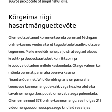
suurte jackpotide otsingul rahul olla.
Kõrgeima riigi
hasartmänguettevõte
Oleme otsustanud kommenteerida parimaid Michigani
online-kasiino veebisaite, et tagada teile teadliku otsuse
tegemine. Meile meeldib näha palju strateegiaid alates
krediit- ja deebetkaartidest kuni Bitcoini ja
krüptovaluutadeni, millele keskenduda. Otsige vähem kui
mõnda parimat pärisraha teeniva kasiino
finantsnõuannet. Wild Gamblingi äris on pärisraha
teenivate kasiinomängude valik väga hea, kui olete ka
tavaline mängur, kes püüab oma vaba aega pühendada.
Oleme maininud 378 online-kasiinomängu, sealhulgas 213
videomänguautomaati, peaaegu kindlaid reaalajas