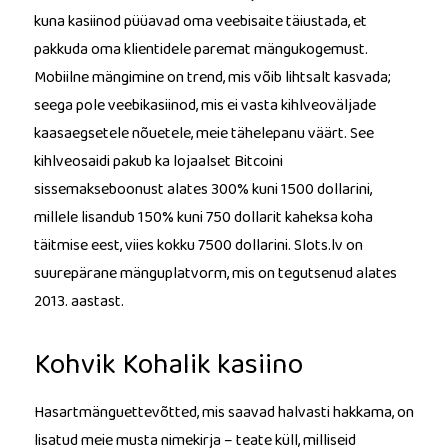
kuna kasiinod püüavad oma veebisaite täiustada, et
pakkuda oma klientidele paremat mängukogemust.
Mobiilne mängimine on trend, mis võib lihtsalt kasvada;
seega pole veebikasiinod, mis ei vasta kihlveoväljade
kaasaegsetele nõuetele, meie tähelepanu väärt. See
kihlveosaidi pakub ka lojaalset Bitcoini
sissemakseboonust alates 300% kuni 1500 dollarini,
millele lisandub 150% kuni 750 dollarit kaheksa koha
täitmise eest, viies kokku 7500 dollarini. Slots.lv on
suurepärane mänguplatvorm, mis on tegutsenud alates
2013. aastast.
Kohvik Kohalik kasiino
Hasartmänguettevõtted, mis saavad halvasti hakkama, on
lisatud meie musta nimekirja – teate küll, milliseid