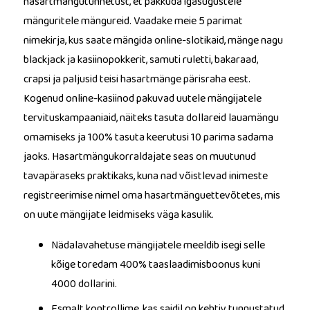
hasartmängutunnetust, et pakkuda igasugustele
mänguritele mängureid.
Vaadake meie 5 parimat
nimekirja, kus saate mängida online-slotikaid, mänge nagu
blackjack ja kasiinopokkerit, samuti ruletti, bakaraad,
crapsi ja paljusid teisi hasartmänge pärisraha eest.
Kogenud online-kasiinod pakuvad uutele mängijatele
tervituskampaaniaid, näiteks tasuta dollareid lauamängu
omamiseks ja 100% tasuta keerutusi 10 parima sadama
jaoks. Hasartmängukorraldajate seas on muutunud
tavapäraseks praktikaks, kuna nad võistlevad inimeste
registreerimise nimel oma hasartmänguettevõtetes, mis
on uute mängijate leidmiseks väga kasulik.
Nädalavahetuse mängijatele meeldib isegi selle
kõige toredam 400% taaslaadimisboonus kuni
4000 dollarini.
Esmalt kontrollime, kas saidil on kehtiv tunnustatud