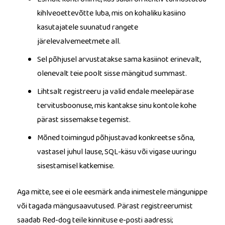
kihlveoettevõtte luba, mis on kohaliku kasiino
kasutajatele suunatud rangete
järelevalvemeetmete all.
Sel põhjusel arvustatakse sama kasiinot erinevalt,
olenevalt teie poolt sisse mängitud summast.
Lihtsalt registreeru ja valid endale meelepärase
tervitusboonuse, mis kantakse sinu kontole kohe
pärast sissemakse tegemist.
Mõned toimingud põhjustavad konkreetse sõna,
vastasel juhul lause, SQL-käsu või vigase uuringu
sisestamisel katkemise.
Aga mitte, see ei ole eesmärk anda inimestele mängunippe
või tagada mängusaavutused. Pärast registreerumist
saadab Red-dog teile kinnituse e-posti aadressi;