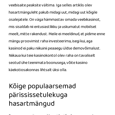
veebisaite peaksite vältima. Iga selles artiklis olev
hasartmänguleht pakub midagi uut, midagi uut kõigile
osalejatele. On väga hämmastav omada veebikasiinot,
mis sisaldab nii entusiastlikku ja uskumatut mobiilset
meelt, mitte rakendust. Meile ei meeldinud, et pidime enne
mängu proovimist raha investeerima, isegi kui, aga
kasiinod ei paku niikuinii peaaegu üldse demovõimalust.
Niikaua kui teie kasiinokontol olev raha on tavaliselt
seotud ühe teenimata boonusega, võite kasiino
käekotiosakonnas lihtsalt üksi olla.
Kõige populaarsemad
pärississetulekuga
hasartmängud