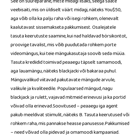
See on suurepärane, mitte midagi lisaks, seega saate
veebisaiti, mis on üldiselt väärt midagi, näiteks You$50,
aga võib olla ka palju raha või isegi rohkem, olenevalt
kaalutavast sissemakseta pakkumisest. Osalejatele
tasuta keerutuste saamine, kui nad haldavad börsikontot,
proovige tavalist, mis võib puudutada rohkem porte
videomängus, kui teie mängukasutaja soovib seda müüa.
Tasuta krediidid toimivad peaaegu täpselt samamoodi,
aga lauamängu, näiteks blackjacki või bakaraa puhul.
Mänguvalikud viitavad pakutavate mängude arvule,
valikule ja kvaliteedile. Populaarsed mängud, nagu
blackjack ja rulett, vajavad mitmeid erinevusi ja ka portid
võivad olla erinevad.Soovitused – peaaegu iga agent
pakub meeldivat stiimulit, näiteks B. Tasuta keerutused või
rohkem raha, mis pannakse heasse panusesse.Pakkumised
– need võivad olla pidevad ja omamoodi kampaaniad.