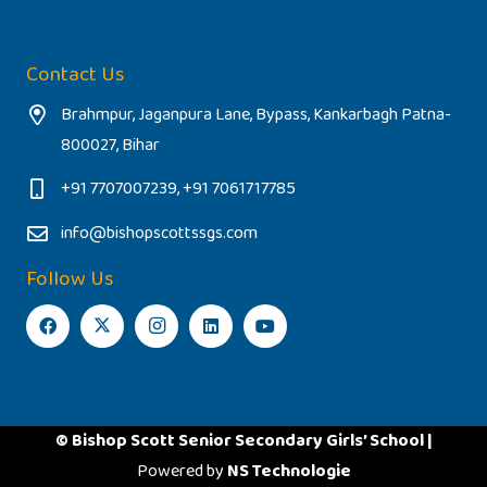
Contact Us
Brahmpur, Jaganpura Lane, Bypass, Kankarbagh Patna-
800027, Bihar
+91 7707007239, +91 7061717785
info@bishopscottssgs.com
Follow Us
© Bishop Scott Senior Secondary Girls’ School |
Powered by
NS Technologie