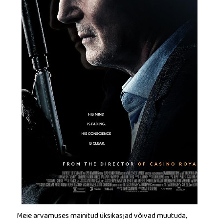
Meie arvamuses mainitud üksikasjad võivad muutuda,