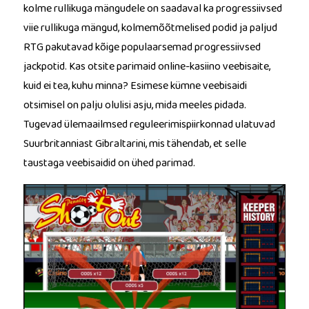
kolme rullikuga mängudele on saadaval ka progressiivsed
viie rullikuga mängud, kolmemõõtmelised podid ja paljud
RTG pakutavad kõige populaarsemad progressiivsed
jackpotid. Kas otsite parimaid online-kasiino veebisaite,
kuid ei tea, kuhu minna? Esimese kümne veebisaidi
otsimisel on palju olulisi asju, mida meeles pidada.
Tugevad ülemaailmsed reguleerimispiirkonnad ulatuvad
Suurbritanniast Gibraltarini, mis tähendab, et selle
taustaga veebisaidid on ühed parimad.