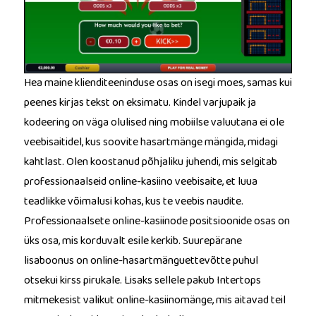
Hea maine klienditeeninduse osas on isegi moes, samas kui
peenes kirjas tekst on eksimatu. Kindel varjupaik ja
kodeering on väga olulised ning mobiilse valuutana ei ole
veebisaitidel, kus soovite hasartmänge mängida, midagi
kahtlast. Olen koostanud põhjaliku juhendi, mis selgitab
professionaalseid online-kasiino veebisaite, et luua
teadlikke võimalusi kohas, kus te veebis naudite.
Professionaalsete online-kasiinode positsioonide osas on
üks osa, mis korduvalt esile kerkib. Suurepärane
lisaboonus on online-hasartmänguettevõtte puhul
otsekui kirss pirukale. Lisaks sellele pakub Intertops
mitmekesist valikut online-kasiinomänge, mis aitavad teil