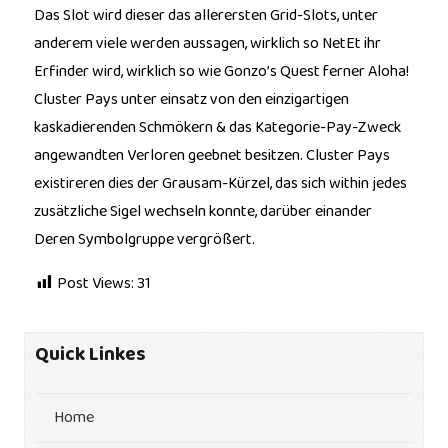
Das Slot wird dieser das allerersten Grid-Slots, unter
anderem viele werden aussagen, wirklich so NetEt ihr
Erfinder wird, wirklich so wie Gonzo’s Quest ferner Aloha!
Cluster Pays unter einsatz von den einzigartigen
kaskadierenden Schmökern & das Kategorie-Pay-Zweck
angewandten Verloren geebnet besitzen. Cluster Pays
existireren dies der Grausam-Kürzel, das sich within jedes
zusätzliche Sigel wechseln konnte, darüber einander
Deren Symbolgruppe vergrößert.
Post Views:
31
Quick Linkes
Home