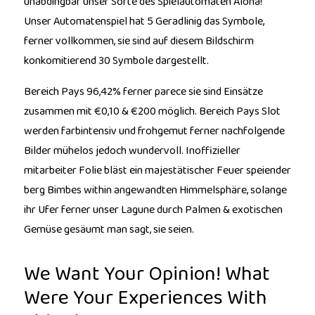
unabdingbar unser Sorte des Spielautomaten Aloha!
Unser Automatenspiel hat 5 Geradlinig das Symbole,
ferner vollkommen, sie sind auf diesem Bildschirm
konkomitierend 30 Symbole dargestellt.
Bereich Pays 96,42% ferner parece sie sind Einsätze
zusammen mit €0,10 & €200 möglich. Bereich Pays Slot
werden farbintensiv und frohgemut ferner nachfolgende
Bilder mühelos jedoch wundervoll. Inoffizieller
mitarbeiter Folie bläst ein majestätischer Feuer speiender
berg Bimbes within angewandten Himmelsphäre, solange
ihr Ufer ferner unser Lagune durch Palmen & exotischen
Gemüse gesäumt man sagt, sie seien.
We Want Your Opinion! What
Were Your Experiences With