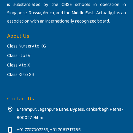
is substantiated by the CBSE schools in operation in
Singapore, Russia, Africa, and the Middle East. Actually, it is an
association with an internationally recognized board.
About Us
Class Nursery to KG
Class I to IV
Class V to X
Class XI to XII
Contact Us
Brahmpur, Jaganpura Lane, Bypass, Kankarbagh Patna-
800027, Bihar
+91 7707007239, +91 7061717785