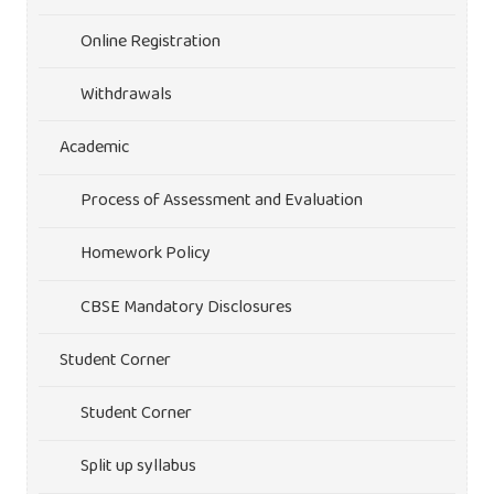
Online Registration
Withdrawals
Academic
Process of Assessment and Evaluation
Homework Policy
CBSE Mandatory Disclosures
Student Corner
Student Corner
Split up syllabus