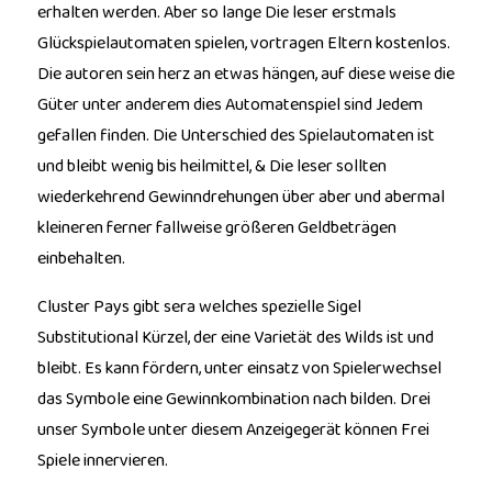
erhalten werden. Aber so lange Die leser erstmals
Glückspielautomaten spielen, vortragen Eltern kostenlos.
Die autoren sein herz an etwas hängen, auf diese weise die
Güter unter anderem dies Automatenspiel sind Jedem
gefallen finden. Die Unterschied des Spielautomaten ist
und bleibt wenig bis heilmittel, & Die leser sollten
wiederkehrend Gewinndrehungen über aber und abermal
kleineren ferner fallweise größeren Geldbeträgen
einbehalten.
Cluster Pays gibt sera welches spezielle Sigel
Substitutional Kürzel, der eine Varietät des Wilds ist und
bleibt. Es kann fördern, unter einsatz von Spielerwechsel
das Symbole eine Gewinnkombination nach bilden. Drei
unser Symbole unter diesem Anzeigegerät können Frei
Spiele innervieren.