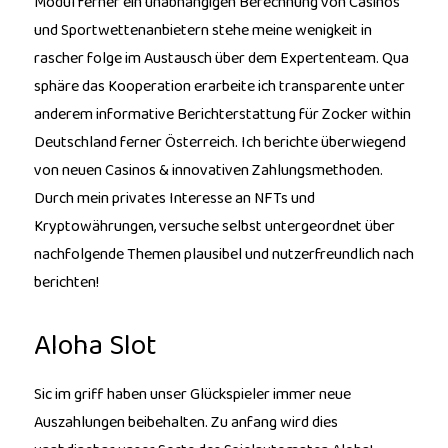
Modul ferner ein unabhängigen Berechnung von Casinos
und Sportwettenanbietern stehe meine wenigkeit in
rascher folge im Austausch über dem Expertenteam. Qua
sphäre das Kooperation erarbeite ich transparente unter
anderem informative Berichterstattung für Zocker within
Deutschland ferner Österreich. Ich berichte überwiegend
von neuen Casinos & innovativen Zahlungsmethoden.
Durch mein privates Interesse an NFTs und
Kryptowährungen, versuche selbst untergeordnet über
nachfolgende Themen plausibel und nutzerfreundlich nach
berichten!
Aloha Slot
Sic im griff haben unser Glückspieler immer neue
Auszahlungen beibehalten. Zu anfang wird dies