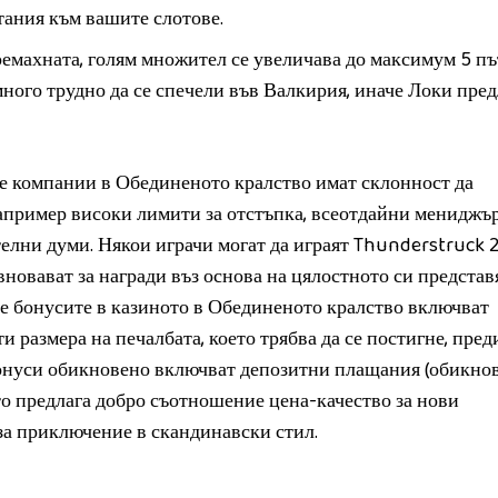
ртания към вашите слотове.
емахната, голям множител се увеличава до максимум 5 пъ
много трудно да се спечели във Валкирия, иначе Локи пред
ите компании в Обединеното кралство имат склонност да
апример високи лимити за отстъпка, всеотдайни мениджъ
елни думи. Някои играчи могат да играят Thunderstruck 2
вновават за награди въз основа на цялостното си представ
 че бонусите в казиното в Обединеното кралство включват
и размера на печалбата, което трябва да се постигне, пред
бонуси обикновено включват депозитни плащания (обикно
то предлага добро съотношение цена-качество за нови
за приключение в скандинавски стил.