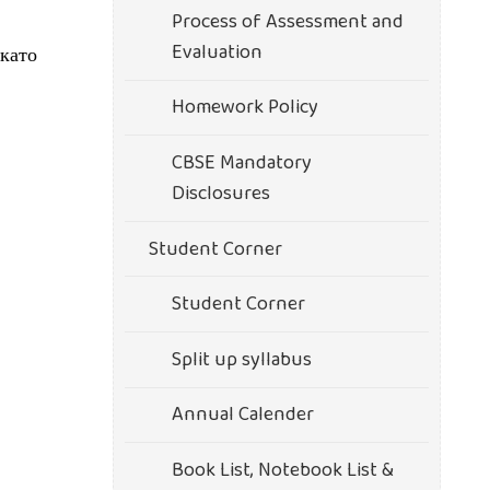
Process of Assessment and
Evaluation
като
Homework Policy
CBSE Mandatory
Disclosures
Student Corner
Student Corner
Split up syllabus
Annual Calender
Book List, Notebook List &