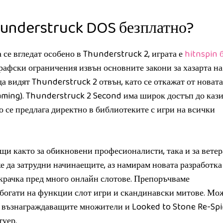
Thunderstruck DOS безплатно?
 се вгледат особено в Thunderstruck 2, играта е
hitnspin 
рафски ограничения извън основните закони за хазарта на
а видят Thunderstruck 2 отвън, като се откажат от новата
gaming). Thunderstruck 2 Second има широк достъп до каз
о се предлага директно в библиотеките с игри на всички
дящи както за обикновени професионалисти, така и за вете
же да затрудни начинаещите, аз намирам новата разработка
а крачка пред много онлайн слотове. Препоръчваме
а богати на функции слот игри и скандинавски митове. Мо
 възнаграждаващите множители и Looked to Stone Re-Spi
туер.