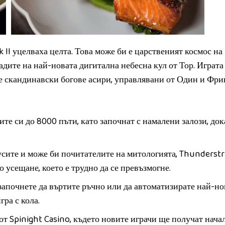
 II уцелваха целта. Това може би е царственият космос на
адите на най-новата дигитална небесна кул от Тор. Играта
те скандинавски богове асири, управлявани от Один и Фриг
те си до 8000 пъти, като започнат с намалени залози, док
нусите и може би почитателите на митологията, Thunderst
 усещане, което е трудно да се превъзмогне.
 започнете да въртите ръчно или да автоматизирате най-н
гра с кола.
от Spinight Casino, където новите играчи ще получат нача