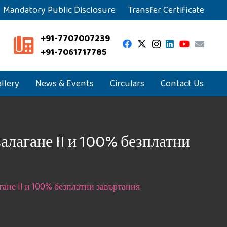
Mandatory Public Disclosure
Transfer Certificate
+91-7707007239
+91-7061717785
llery
News & Events
Circulars
Contact Us
алагане II и 100% безплатни
гане II и 100% безплатни завъртания