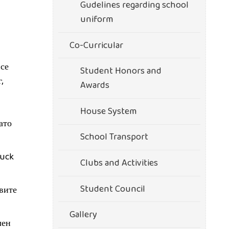
Gudelines regarding school
uniform
Co-Curricular
 се
Student Honors and
,
Awards
House System
ато
School Transport
ruck
Clubs and Activities
Student Council
овите
Gallery
лен