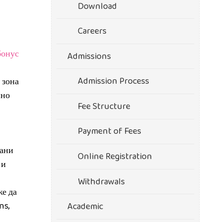
Download
Careers
бонус
Admissions
Admission Process
 зона
ино
Fee Structure
Payment of Fees
рани
Online Registration
 и
Withdrawals
же да
ns,
Academic