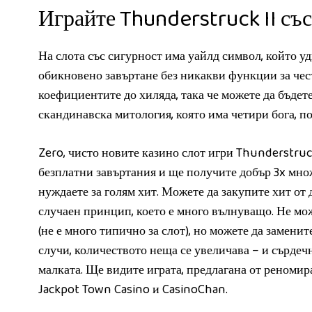
Играйте Thunderstruck II съ
На слота със сигурност има уайлд символ, който 
обикновено завъртане без никакви функции за чес
коефициентите до хиляда, така че можете да бъдет
скандинавска митология, която има четири бога, 
Zero, чисто новите казино слот игри Thunderstruck
безплатни завъртания и ще получите добър 3x множ
нуждаете за голям хит. Можете да закупите хит от 
случаен принцип, което е много вълнуващо. Не мо
(не е много типично за слот), но можете да заменит
случи, количеството неща се увеличава – и сърдечн
малката. Ще видите играта, предлагана от реномира
Jackpot Town Casino и CasinoChan.