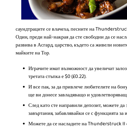
саундтраците се влачеха, песните на Thunderstruck
Один, преди най-накрая да сте свободни да се насл
развива в Асгард, царство, където са живели нови
майките на Тор.
Играчите имат възможност да увеличат залози
третата стъпка е $0 (£0.22).
И все пак, за да привлече любителите на бо
ще ви донесе завладяващо и удовлетворяващо
След като сте направили депозит, можете да
завъртания, забавлявайки се с функцията за и
Можете да се насладите на Thunderstruck II 