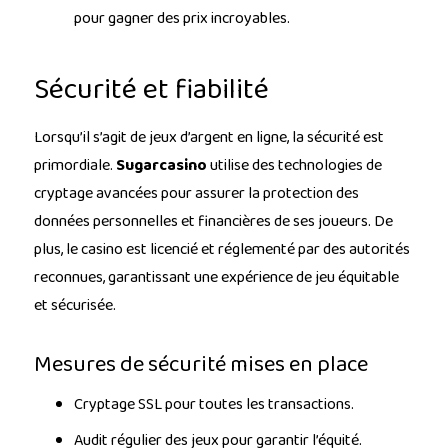
pour gagner des prix incroyables.
Sécurité et fiabilité
Lorsqu’il s’agit de jeux d’argent en ligne, la sécurité est
primordiale.
Sugarcasino
utilise des technologies de
cryptage avancées pour assurer la protection des
données personnelles et financières de ses joueurs. De
plus, le casino est licencié et réglementé par des autorités
reconnues, garantissant une expérience de jeu équitable
et sécurisée.
Mesures de sécurité mises en place
Cryptage SSL pour toutes les transactions.
Audit régulier des jeux pour garantir l’équité.