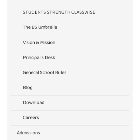
STUDENTS STRENGTH CLASSWISE
The BS Umbrella
Vision & Mission
Principal’s Desk
General School Rules
Blog
Download
Careers
Admissions