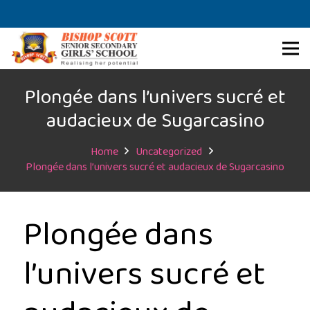
Plongée dans l’univers sucré et
audacieux de Sugarcasino
Home
Uncategorized
Plongée dans l’univers sucré et audacieux de Sugarcasino
Plongée dans
l’univers sucré et