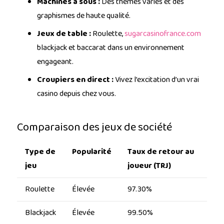
Machines à sous :
Des thèmes variés et des
graphismes de haute qualité.
Jeux de table :
Roulette,
sugarcasinofrance.com
blackjack et baccarat dans un environnement
engageant.
Croupiers en direct :
Vivez l’excitation d’un vrai
casino depuis chez vous.
Comparaison des jeux de société
Type de
Popularité
Taux de retour au
jeu
joueur (TRJ)
Roulette
Élevée
97.30%
Blackjack
Élevée
99.50%