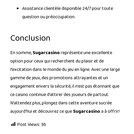
Assistance clientèle disponible 24/7 pour toute
question ou préoccupation.
Conclusion
En somme,
Sugarcasino
représente une excellente
option pour ceux qui recherchent du plaisir et de
l’excitation dans le monde du jeu en ligne. Avec une large
gamme de jeux, des promotions attrayantes et un
engagement envers la sécurité, il n’est pas étonnant que
ce casino continue d’attirer des joueurs de partout.
N’attendez plus, plongez dans cette aventure sucrée
aujourd’hui et découvrez ce que
Sugarcasino
a à offrir!
Post Views:
36