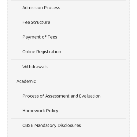
Admission Process
Fee Structure
Payment of Fees
Online Registration
Withdrawals
Academic
Process of Assessment and Evaluation
Homework Policy
CBSE Mandatory Disclosures