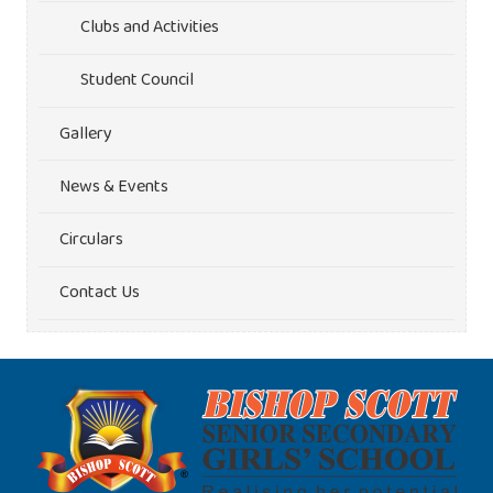
Clubs and Activities
Student Council
Gallery
News & Events
Circulars
Contact Us