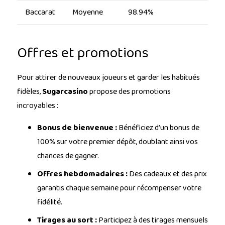
Baccarat
Moyenne
98.94%
Offres et promotions
Pour attirer de nouveaux joueurs et garder les habitués
fidèles,
Sugarcasino
propose des promotions
incroyables :
Bonus de bienvenue :
Bénéficiez d’un bonus de
100% sur votre premier dépôt, doublant ainsi vos
chances de gagner.
Offres hebdomadaires :
Des cadeaux et des prix
garantis chaque semaine pour récompenser votre
fidélité.
Tirages au sort :
Participez à des tirages mensuels