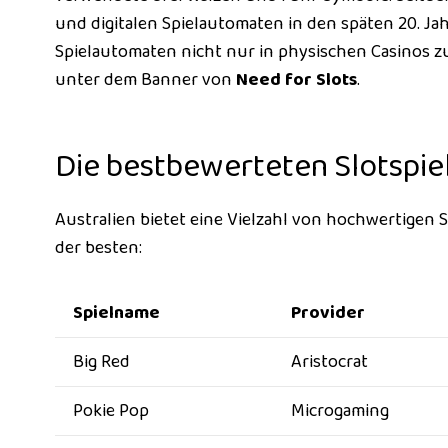
und digitalen Spielautomaten in den späten 20. Jah
Spielautomaten nicht nur in physischen Casinos zu
unter dem Banner von
Need for Slots
.
Die bestbewerteten Slotspiel
Australien bietet eine Vielzahl von hochwertigen Sp
der besten:
Spielname
Provider
Big Red
Aristocrat
Pokie Pop
Microgaming