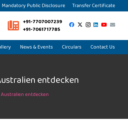
Mandatory Public Disclosure
Transfer Certificate
+91-7707007239
+91-7061717785
llery
News & Events
Circulars
Contact Us
Australien entdecken
 Australien entdecken