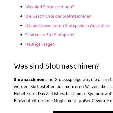
Was sind Slotmaschinen?
Die Geschichte der Slotmaschinen
Die bestbewerteten Slotspiele in Australien
Strategien für Slotspieler
Häufige Fragen
Was sind Slotmaschinen?
Slotmaschinen
sind Glücksspielgeräte, die oft in 
werden. Sie bestehen aus mehreren Walzen, die si
Hebel zieht. Das Ziel ist es, bestimmte Symbole au
Einfachheit und die Möglichkeit großer Gewinne ma