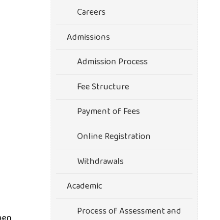
Careers
Admissions
Admission Process
Fee Structure
Payment of Fees
Online Registration
Withdrawals
Academic
Process of Assessment and
hen