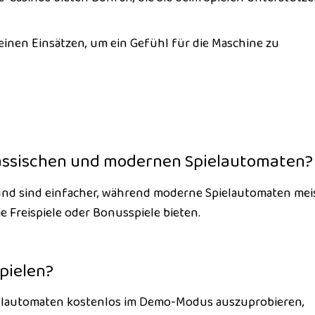
leinen Einsätzen, um ein Gefühl für die Maschine zu
lassischen und modernen Spielautomaten?
 und sind einfacher, während moderne Spielautomaten mei
 Freispiele oder Bonusspiele bieten.
pielen?
Spielautomaten kostenlos im Demo-Modus auszuprobieren,