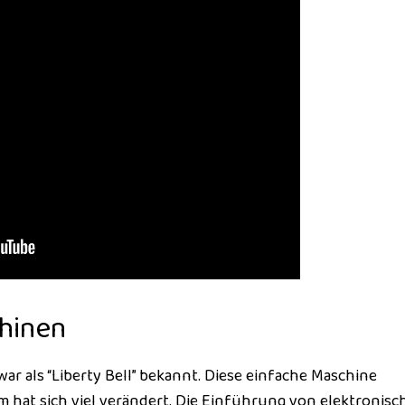
chinen
r als “Liberty Bell” bekannt. Diese einfache Maschine
 hat sich viel verändert. Die Einführung von elektronisc