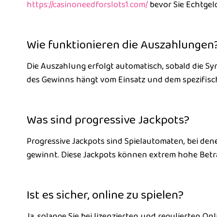
https://casinoneedforslots1.com/
bevor Sie Echtgel
Wie funktionieren die Auszahlungen
Die Auszahlung erfolgt automatisch, sobald die S
des Gewinns hängt vom Einsatz und dem spezifisch
Was sind progressive Jackpots?
Progressive Jackpots sind Spielautomaten, bei denen
gewinnt. Diese Jackpots können extrem hohe Beträ
Ist es sicher, online zu spielen?
Ja, solange Sie bei lizenzierten und regulierten Onl