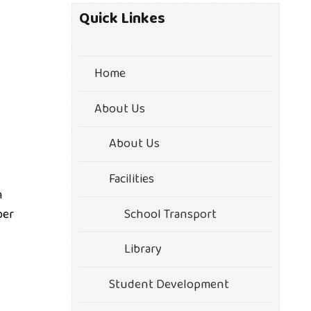
Quick Linkes
Home
About Us
About Us
Facilities
n
School Transport
ber
Library
Student Development