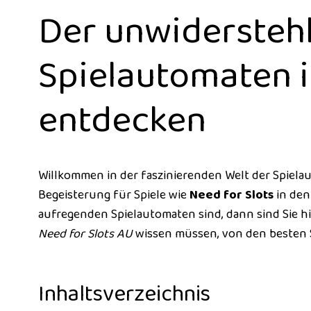
Der unwiderstehl
Spielautomaten i
entdecken
Willkommen in der faszinierenden Welt der Spielau
Begeisterung für Spiele wie
Need for Slots
in den
aufregenden Spielautomaten sind, dann sind Sie hier
Need for Slots AU
wissen müssen, von den besten S
Inhaltsverzeichnis