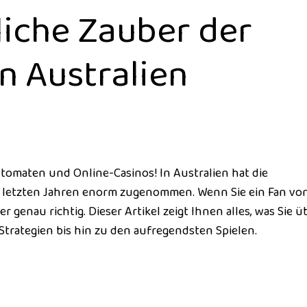
iche Zauber der
n Australien
tomaten und Online-Casinos! In Australien hat die
 letzten Jahren enorm zugenommen. Wenn Sie ein Fan vo
 genau richtig. Dieser Artikel zeigt Ihnen alles, was Sie ü
trategien bis hin zu den aufregendsten Spielen.