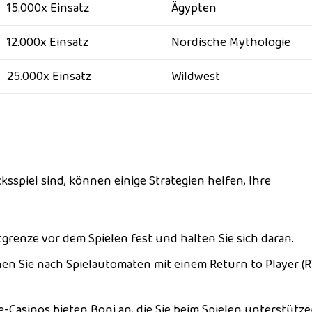
15.000x Einsatz
Ägypten
12.000x Einsatz
Nordische Mythologie
25.000x Einsatz
Wildwest
spiel sind, können einige Strategien helfen, Ihre
grenze vor dem Spielen fest und halten Sie sich daran.
en Sie nach Spielautomaten mit einem Return to Player (R
e-Casinos bieten Boni an, die Sie beim Spielen unterstütz