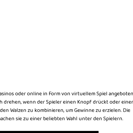
Casinos oder online in Form von virtuellem Spiel angebote
ch drehen, wenn der Spieler einen Knopf drückt oder eine
f den Walzen zu kombinieren, um Gewinne zu erzielen. Die
chen sie zu einer beliebten Wahl unter den Spielern.