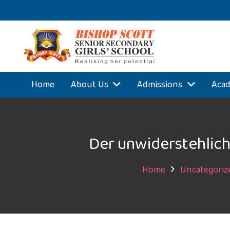
Home
About Us
Admissions
Acad
Der unwiderstehlich
Home
Uncategoriz