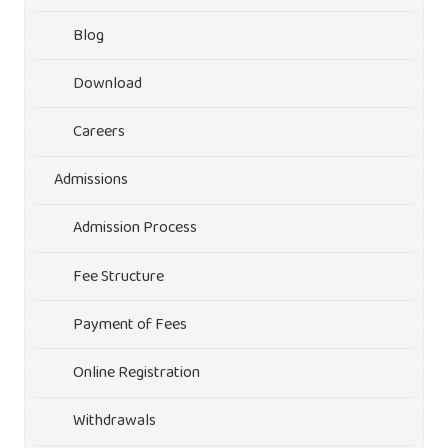
Blog
Download
Careers
Admissions
Admission Process
Fee Structure
Payment of Fees
Online Registration
Withdrawals