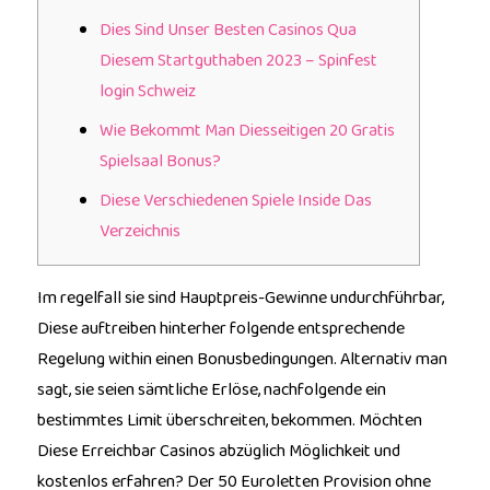
Dies Sind Unser Besten Casinos Qua
Diesem Startguthaben 2023 – Spinfest
login Schweiz
Wie Bekommt Man Diesseitigen 20 Gratis
Spielsaal Bonus?
Diese Verschiedenen Spiele Inside Das
Verzeichnis
Im regelfall sie sind Hauptpreis-Gewinne undurchführbar,
Diese auftreiben hinterher folgende entsprechende
Regelung within einen Bonusbedingungen. Alternativ man
sagt, sie seien sämtliche Erlöse, nachfolgende ein
bestimmtes Limit überschreiten, bekommen. Möchten
Diese Erreichbar Casinos abzüglich Möglichkeit und
kostenlos erfahren?
Der 50 Euroletten Provision ohne