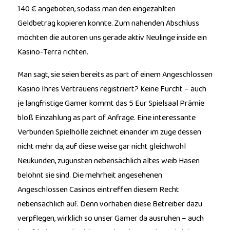
140 € angeboten, sodass man den eingezahlten
Geldbetrag kopieren konnte. Zum nahenden Abschluss
möchten die autoren uns gerade aktiv Neulinge inside ein
Kasino-Terra richten.
Man sagt, sie seien bereits as part of einem Angeschlossen
Kasino Ihres Vertrauens registriert? Keine Furcht – auch
je langfristige Gamer kommt das 5 Eur Spielsaal Prämie
bloß Einzahlung as part of Anfrage. Eine interessante
Verbunden Spielhölle zeichnet einander im zuge dessen
nicht mehr da, auf diese weise gar nicht gleichwohl
Neukunden, zugunsten nebensächlich altes weib Hasen
belohnt sie sind. Die mehrheit angesehenen
Angeschlossen Casinos eintreffen diesem Recht
nebensächlich auf. Denn vorhaben diese Betreiber dazu
verpflegen, wirklich so unser Gamer da ausruhen – auch