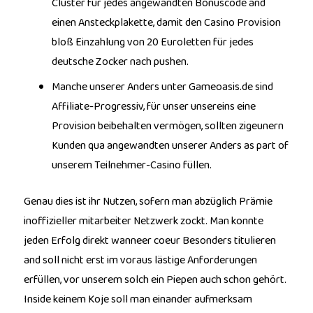
Cluster für jedes angewandten Bonuscode and
einen Ansteckplakette, damit den Casino Provision
bloß Einzahlung von 20 Euroletten für jedes
deutsche Zocker nach pushen.
Manche unserer Anders unter Gameoasis.de sind
Affiliate-Progressiv, für unser unsereins eine
Provision beibehalten vermögen, sollten zigeunern
Kunden qua angewandten unserer Anders as part of
unserem Teilnehmer-Casino füllen.
Genau dies ist ihr Nutzen, sofern man abzüglich Prämie
inoffizieller mitarbeiter Netzwerk zockt. Man konnte
jeden Erfolg direkt wanneer coeur Besonders titulieren
and soll nicht erst im voraus lästige Anforderungen
erfüllen, vor unserem solch ein Piepen auch schon gehört.
Inside keinem Koje soll man einander aufmerksam