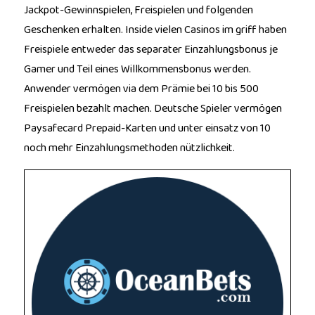
Jackpot-Gewinnspielen, Freispielen und folgenden
Geschenken erhalten. Inside vielen Casinos im griff haben
Freispiele entweder das separater Einzahlungsbonus je
Gamer und Teil eines Willkommensbonus werden.
Anwender vermögen via dem Prämie bei 10 bis 500
Freispielen bezahlt machen. Deutsche Spieler vermögen
Paysafecard Prepaid-Karten und unter einsatz von 10
noch mehr Einzahlungsmethoden nützlichkeit.