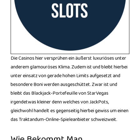
Die Casinos hier versprühen ein äußerst luxuriöses unter
anderem glamouröses Klima. Zudem ist und bleibt hierbei
unter einsatz von gerade hohen Limits aufgesetzt and
besondere Boni werden ausgeschüttet. Zwar ist und
bleibt das Blackjack-Portefeuille von StarVegas
irgendetwas kleiner denn welches von JackPots,
gleichwohl handelt es gegenseitig hierbei gewiss um einen
das Traktandum-Online-Spieleanbieter schweizweit.
Wie Bekommt Man