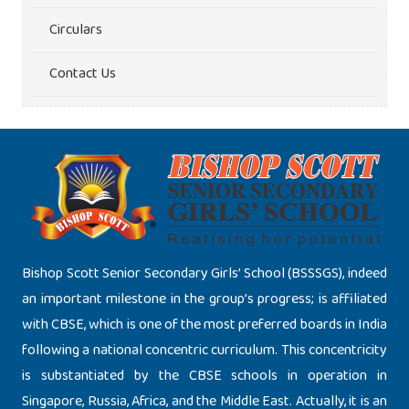
Circulars
Contact Us
Bishop Scott Senior Secondary Girls’ School (BSSSGS), indeed
an important milestone in the group’s progress; is affiliated
with CBSE, which is one of the most preferred boards in India
following a national concentric curriculum. This concentricity
is substantiated by the CBSE schools in operation in
Singapore, Russia, Africa, and the Middle East. Actually, it is an