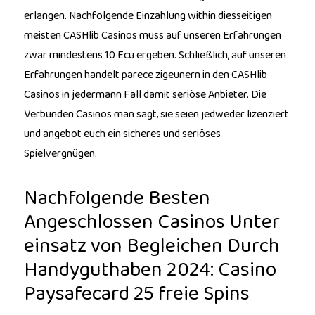
erlangen. Nachfolgende Einzahlung within diesseitigen
meisten CASHlib Casinos muss auf unseren Erfahrungen
zwar mindestens 10 Ecu ergeben. Schließlich, auf unseren
Erfahrungen handelt parece zigeunern in den CASHlib
Casinos in jedermann Fall damit seriöse Anbieter. Die
Verbunden Casinos man sagt, sie seien jedweder lizenziert
und angebot euch ein sicheres und seriöses
Spielvergnügen.
Nachfolgende Besten
Angeschlossen Casinos Unter
einsatz von Begleichen Durch
Handyguthaben 2024: Casino
Paysafecard 25 freie Spins