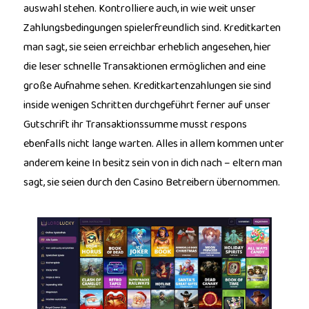
auswahl stehen. Kontrolliere auch, in wie weit unser
Zahlungsbedingungen spielerfreundlich sind. Kreditkarten
man sagt, sie seien erreichbar erheblich angesehen, hier
die leser schnelle Transaktionen ermöglichen and eine
große Aufnahme sehen. Kreditkartenzahlungen sie sind
inside wenigen Schritten durchgeführt ferner auf unser
Gutschrift ihr Transaktionssumme musst respons
ebenfalls nicht lange warten. Alles in allem kommen unter
anderem keine In besitz sein von in dich nach – eltern man
sagt, sie seien durch den Casino Betreibern übernommen.