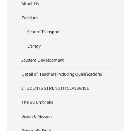
About Us
Facilities
School Transport
Library
Student Development
Detail of Teachers including Qualifications
STUDENTS STRENGTH CLASSWISE
The BS Umbrella
Vision & Mission
Principal’s Desk