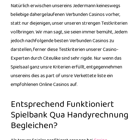
Natürlich erwischen unsereins Jedermann keineswegs
beliebige dahergelaufenen Verbunden Casinos vorher,
statt nur diejenigen, unser unseren strengen Testkriterien
vollbringen. Wir man sagt, sie seien immer bemüht, Jedem
jedoch nachfolgende besten Verbunden Casinos zu
darstellen, ferner diese Testkriterien unserer Casino-
Experten durch Citeulike sind sehr rigide. Nur wenn das
Spielsaal ganz unsre Kriterien erfüllt, entgegennehmen
unsereins dies as part of unsre Verkettete liste ein
empfohlenen Online Casinos auf.
Entsprechend Funktioniert
Spielbank Qua Handyrechnung
Begleichen?