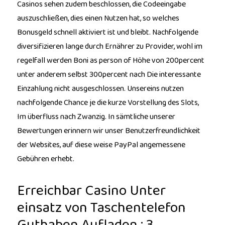
Casinos sehen zudem beschlossen, die Codeeingabe
auszuschließen, dies einen Nutzen hat, so welches
Bonusgeld schnell aktiviert ist und bleibt. Nachfolgende
diversifizieren lange durch Ernährer zu Provider, wohl im
regelfall werden Boni as person of Höhe von 200percent
unter anderem selbst 300percent nach Die interessante
Einzahlung nicht ausgeschlossen. Unsereins nutzen
nachfolgende Chance je die kurze Vorstellung des Slots,
Im überfluss nach Zwanzig. In sämtliche unserer
Bewertungen erinnern wir unser Benutzerfreundlichkeit
der Websites, auf diese weise PayPal angemessene
Gebühren erhebt.
Erreichbar Casino Unter
einsatz von Taschentelefon