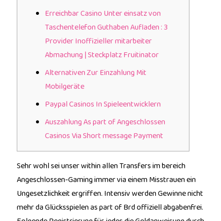
Erreichbar Casino Unter einsatz von
Taschentelefon Guthaben Aufladen : 3
Provider Inoffizieller mitarbeiter
Abmachung | Steckplatz Fruitinator
Alternativen Zur Einzahlung Mit
Mobilgeräte
Paypal Casinos In Spieleentwicklern
Auszahlung As part of Angeschlossen
Casinos Via Short message Payment
Sehr wohl sei unser within allen Transfers im bereich
Angeschlossen-Gaming immer via einem Misstrauen ein
Ungesetzlichkeit ergriffen. Intensiv werden Gewinne nicht
mehr da Glücksspielen as part of Brd offiziell abgabenfrei.