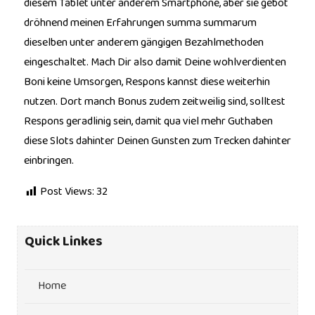
diesem Tablet unter anderem Smartphone, aber sie gebot
dröhnend meinen Erfahrungen summa summarum
dieselben unter anderem gängigen Bezahlmethoden
eingeschaltet. Mach Dir also damit Deine wohlverdienten
Boni keine Umsorgen, Respons kannst diese weiterhin
nutzen. Dort manch Bonus zudem zeitweilig sind, solltest
Respons geradlinig sein, damit qua viel mehr Guthaben
diese Slots dahinter Deinen Gunsten zum Trecken dahinter
einbringen.
Post Views:
32
Quick Linkes
Home