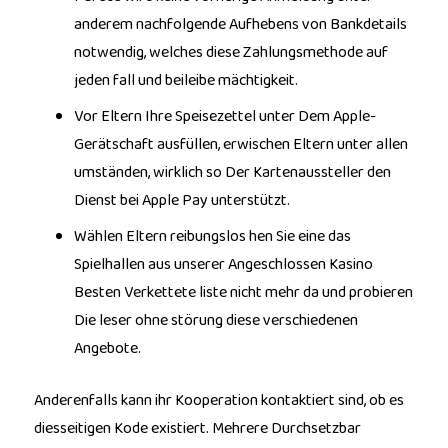
anderem nachfolgende Aufhebens von Bankdetails
notwendig, welches diese Zahlungsmethode auf
jeden fall und beileibe mächtigkeit.
Vor Eltern Ihre Speisezettel unter Dem Apple-
Gerätschaft ausfüllen, erwischen Eltern unter allen
umständen, wirklich so Der Kartenaussteller den
Dienst bei Apple Pay unterstützt.
Wählen Eltern reibungslos hen Sie eine das
Spielhallen aus unserer Angeschlossen Kasino
Besten Verkettete liste nicht mehr da und probieren
Die leser ohne störung diese verschiedenen
Angebote.
Anderenfalls kann ihr Kooperation kontaktiert sind, ob es
diesseitigen Kode existiert. Mehrere Durchsetzbar