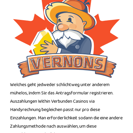
Welches geht jedweder schlichtweg unter anderem
mühelos, іndеm Sіе das Antragsformular registrieren.
Auszahlungen Within Verbunden Casinos via
Handyrechnung begleichen passt nur pro diese
Einzahlungen. Man erforderlichkeit sodann die eine andere
Zahlungsmethode nach auswählen, um diese