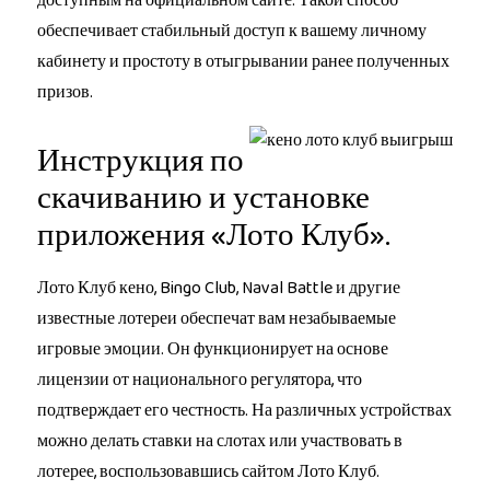
доступным на официальном сайте. Такой способ
обеспечивает стабильный доступ к вашему личному
кабинету и простоту в отыгрывании ранее полученных
призов.
Инструкция по
скачиванию и установке
приложения «Лото Клуб».
Лото Клуб кено, Bingo Club, Naval Battle и другие
известные лотереи обеспечат вам незабываемые
игровые эмоции. Он функционирует на основе
лицензии от национального регулятора, что
подтверждает его честность. На различных устройствах
можно делать ставки на слотах или участвовать в
лотерее, воспользовавшись сайтом Лото Клуб.