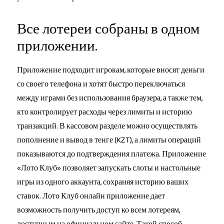
Все лотереи собраны в одном
приложении.
Приложение подходит игрокам, которые вносят деньги
со своего телефона и хотят быстро переключаться
между играми без использования браузера, а также тем,
кто контролирует расходы через лимиты и историю
транзакций. В кассовом разделе можно осуществлять
пополнение и вывод в тенге (KZT), а лимиты операций
показываются до подтверждения платежа. Приложение
«Лото Клуб» позволяет запускать слоты и настольные
игры из одного аккаунта, сохраняя историю ваших
ставок. Лото Клуб онлайн приложение дает
возможность получить доступ ко всем лотереям,