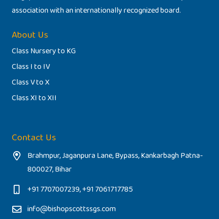
association with an internationally recognized board.
About Us
Class Nursery to KG
Class I to IV
Class V to X
Class XI to XII
Contact Us
Brahmpur, Jaganpura Lane, Bypass, Kankarbagh Patna-
800027, Bihar
+91 7707007239, +91 7061717785
info@bishopscottssgs.com