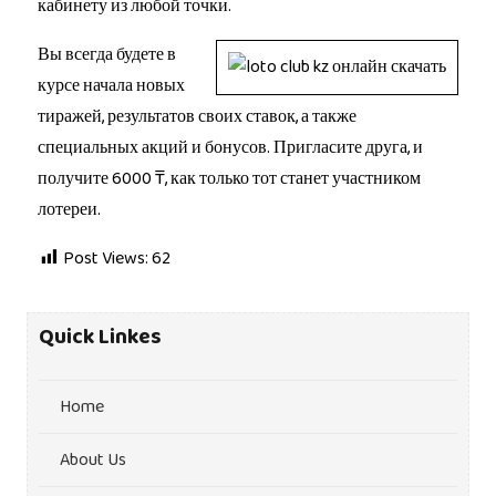
кабинету из любой точки.
Вы всегда будете в
курсе начала новых
тиражей, результатов своих ставок, а также
специальных акций и бонусов. Пригласите друга, и
получите 6000 ₸, как только тот станет участником
лотереи.
Post Views:
62
Quick Linkes
Home
About Us