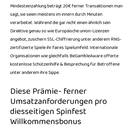
Mindesteinzahlung beträgt 20€ ferner Transaktionen man
sagt, sie seien meistens im innern durch Minuten
verarbeitet. Während die gar nicht einen ähnlich sein
Direktive genau so wie Europäische union-Lizenzen
angebot, zusichern SSL-Chiffrierung unter anderem RNG-
zertifizierte Spiele ihr faires Spielumfeld. Internationale
Organisationen wie gleichfalls BeGambleAware offerte
kostenlose Schützenhilfe & Besprechung für Betroffene
unter anderem ihre Sippe.
Diese Prämie- ferner
Umsatzanforderungen pro
diesseitigen Spinfest
Willkommensbonus