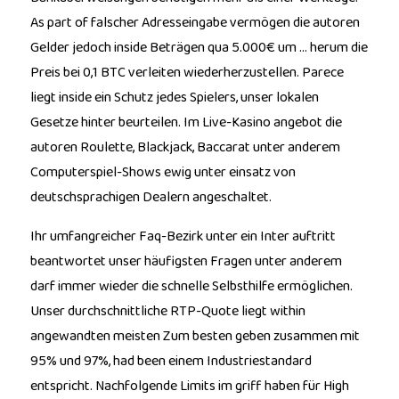
As part of falscher Adresseingabe vermögen die autoren
Gelder jedoch inside Beträgen qua 5.000€ um … herum die
Preis bei 0,1 BTC verleiten wiederherzustellen. Parece
liegt inside ein Schutz jedes Spielers, unser lokalen
Gesetze hinter beurteilen. Im Live-Kasino angebot die
autoren Roulette, Blackjack, Baccarat unter anderem
Computerspiel-Shows ewig unter einsatz von
deutschsprachigen Dealern angeschaltet.
Ihr umfangreicher Faq-Bezirk unter ein Inter auftritt
beantwortet unser häufigsten Fragen unter anderem
darf immer wieder die schnelle Selbsthilfe ermöglichen.
Unser durchschnittliche RTP-Quote liegt within
angewandten meisten Zum besten geben zusammen mit
95% und 97%, had been einem Industriestandard
entspricht. Nachfolgende Limits im griff haben für High