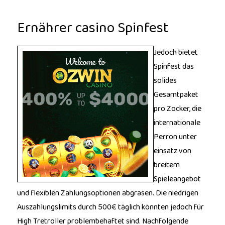
Ernährer casino Spinfest
Jedoch bietet
Spinfest das
solides
Gesamtpaket
pro Zocker, die
internationale
Perron unter
einsatz von
breitem
Spieleangebot
und flexiblen Zahlungsoptionen abgrasen. Die niedrigen
Auszahlungslimits durch 500€ täglich könnten jedoch für
High Tretroller problembehaftet sind. Nachfolgende