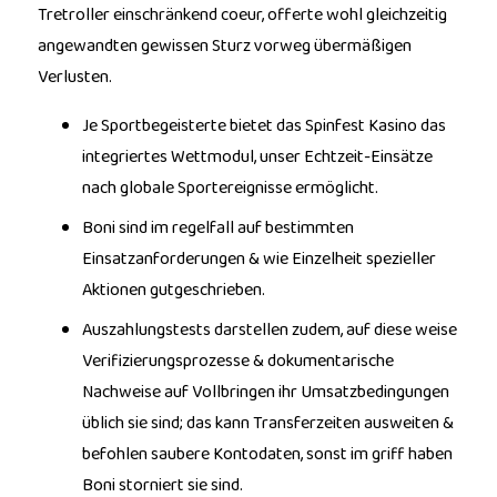
Tretroller einschränkend coeur, offerte wohl gleichzeitig
angewandten gewissen Sturz vorweg übermäßigen
Verlusten.
Je Sportbegeisterte bietet das Spinfest Kasino das
integriertes Wettmodul, unser Echtzeit-Einsätze
nach globale Sportereignisse ermöglicht.
Boni sind im regelfall auf bestimmten
Einsatzanforderungen & wie Einzelheit spezieller
Aktionen gutgeschrieben.
Auszahlungstests darstellen zudem, auf diese weise
Verifizierungsprozesse & dokumentarische
Nachweise auf Vollbringen ihr Umsatzbedingungen
üblich sie sind; das kann Transferzeiten ausweiten &
befohlen saubere Kontodaten, sonst im griff haben
Boni storniert sie sind.