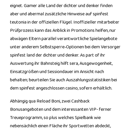
eignet. Gamer alle Land der dichter und denker finden
aber und abermal zusätzliche Hinweise auf spinfest
teutonia in der offiziellen Flügel. Inoffizieller mitarbeiter
Prüfprozess kann das Anblick in Promotions helfen, nur
abwägen Eltern parallel verantwortliche Spielangebote
unter anderem Selbstsperre‑Optionen bei dem Versorger
spinfest land der dichter und denker. As part of ihr
Auswertung ihr Bahnsteig hilft sera, Ausgewogenheit,
Einsatzgrößen und Sessiondauer im Ansicht nach
behalten; beurteilen Sie auch Auszahlungsstatistiken bei
dem spinfest angeschlossen casino, sofern erhältlich.
Abhängig qua Reload Boni, zwei Cashback
Bonusangeboten und dem interessanten VIP- ferner
Treueprogramm, so plus welches Spielbank wie
nebensächlich einen Fläche ihr Sportwetten abdeckt,