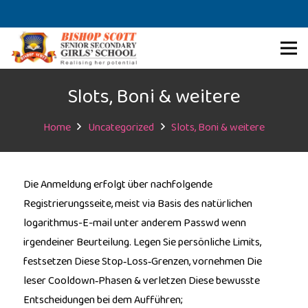
Slots, Boni & weitere
Home
Uncategorized
Slots, Boni & weitere
Die Anmeldung erfolgt über nachfolgende
Registrierungsseite, meist via Basis des natürlichen
logarithmus-E-mail unter anderem Passwd wenn
irgendeiner Beurteilung. Legen Sie persönliche Limits,
festsetzen Diese Stop‑Loss‑Grenzen, vornehmen Die
leser Cooldown‑Phasen & verletzen Diese bewusste
Entscheidungen bei dem Aufführen;