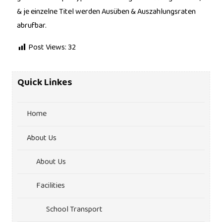
& je einzelne Titel werden Ausüben & Auszahlungsraten
abrufbar.
Post Views:
32
Quick Linkes
Home
About Us
About Us
Facilities
School Transport