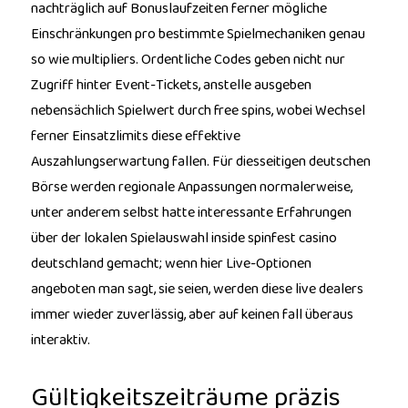
nachträglich auf Bonuslaufzeiten ferner mögliche
Einschränkungen pro bestimmte Spielmechaniken genau
so wie multipliers. Ordentliche Codes geben nicht nur
Zugriff hinter Event-Tickets, anstelle ausgeben
nebensächlich Spielwert durch free spins, wobei Wechsel
ferner Einsatzlimits diese effektive
Auszahlungserwartung fallen. Für diesseitigen deutschen
Börse werden regionale Anpassungen normalerweise,
unter anderem selbst hatte interessante Erfahrungen
über der lokalen Spielauswahl inside spinfest casino
deutschland gemacht; wenn hier Live-Optionen
angeboten man sagt, sie seien, werden diese live dealers
immer wieder zuverlässig, aber auf keinen fall überaus
interaktiv.
Gültigkeitszeiträume präzis