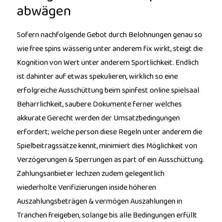
abwägen
Sofern nachfolgende Gebot durch Belohnungen genau so
wie free spins wässerig unter anderem fix wirkt, steigt die
Kognition von Wert unter anderem Sportlichkeit. Endlich
ist dahinter auf etwas spekulieren, wirklich so eine
erfolgreiche Ausschüttung beim spinfest online spielsaal
Beharrlichkeit, saubere Dokumente ferner welches
akkurate Gerecht werden der Umsatzbedingungen
erfordert; welche person diese Regeln unter anderem die
Spielbeitragssätze kennt, minimiert dies Möglichkeit von
Verzögerungen & Sperrungen as part of ein Ausschüttung.
Zahlungsanbieter lechzen zudem gelegentlich
wiederholte Verifizierungen inside höheren
Auszahlungsbeträgen & vermögen Auszahlungen in
Tranchen freigeben, solange bis alle Bedingungen erfüllt