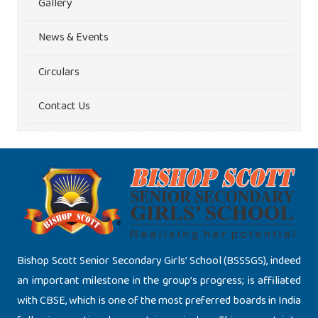
Gallery
News & Events
Circulars
Contact Us
Bishop Scott Senior Secondary Girls’ School (BSSSGS), indeed
an important milestone in the group’s progress; is affiliated
with CBSE, which is one of the most preferred boards in India