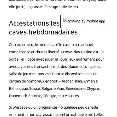
elle jouit )’le grasses élevage salle de jeu.
Attestations les
caves hebdomadaires
Correctement, le mec s’usa d’le casino un tantinet
compétence et thunes liberté. CrownPlay Casino est un
portail efficace avec jouer et jouer aux instrument pour
avec, avec des transactions et des ploiements rapides.
Salle de jeu n’est pas vrai í votre disposition dans un
certain de nombreux endroit – Afghanistan, Arménie,
Biélorussie, Suisse, Bulgarie, Asie, Bénédictine, Chypre,
Danemark, Estonie, Géorgie, entre autres.
Si Westace ou un original casino quelque peu Canada
vraiment amorti, sa assurance informatique et de telles