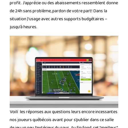
profit. J’apprécie ou des abaissements ressemblent donne
de 24h sans problème, pardon de votre part! Dans la
situation )’usage avec autres supports budgétaires –
jusqu’à heures.
Voilí les réponses aux questions leurs encore incessantes
nos joueurs québécois avant pour s’publier dans ce salle
de jeu un peu l’extérieur du pays. Au fin fond, cet “meilleur”