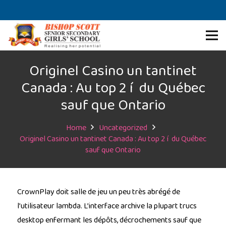
Originel Casino un tantinet
Canada : Au top 2 í du Québec
sauf que Ontario
Home
Uncategorized
Originel Casino un tantinet Canada : Au top 2 í du Québec
sauf que Ontario
CrownPlay doit salle de jeu un peu très abrégé de
l’utilisateur lambda. L’interface archive la plupart trucs
desktop enfermant les dépôts, décrochements sauf que