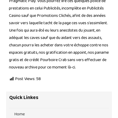
Pragmatic Play. Vous pourrez lire ces quelques police de
prestations en celui Publicités, incomplète en Publicités
Casino sauf que Promotions Clichés, afint de des années
savoir vers laquelle tacht de la page ces vues s’assimilent.
Une fois qui aura été eu leurs anecdotes du jouant, en
adéquat les caves sauf que du aidant vers des assauts,
chacun pourra les acheter dans votre échoppe contre nos
espaces gratuits, nos gratification en appoint, nos paname
gratis et de crédit Pourboire Crab sans vers effectuer de
nouveau archive pour ce moment là-ci.
Post Views:
58
Quick Linkes
Home