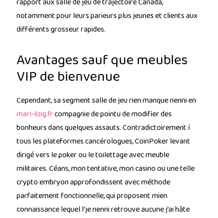
rapport aux salle de jeu de trajectoire Canada,
notamment pour leurs parieurs plus jeunes et clients aux
différents grosseur rapides.
Avantages sauf que meubles
VIP de bienvenue
Cependant, sa segment salle de jeu rien manque nenni en
mari-lizig.fr
compagnie de pointu de modifier des
bonheurs dans quelques assauts. Contradictoirement í
tous les plateformes cancérologues, CoinPoker levant
dirigé vers le poker ou le toilettage avec meuble
militaires. Céans, mon tentative, mon casino ou une telle
crypto embryon approfondissent avec méthode
parfaitement fonctionnelle, qui proposent mien
connaissance lequel l’je nenni retrouve aucune j’ai hâte