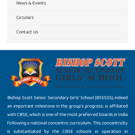
News & Events
Circulars
Contact Us
Bishop Scott Senior Secondary Girls’ School (BSSSGS), indeed
an important milestone in the group’s progress; is affiliated
with CBSE, which is one of the most preferred boards in India
following a national concentric curriculum. This concentricity
is substantiated by the CBSE schools in operation in