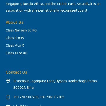
Singapore, Russia, Africa, and the Middle East. Actually, it is an
association with an internationally recognized board.
About Us
Class Nursery to KG
Class I to IV
Class V to X
Class XI to XII
Contact Us
Brahmpur, Jaganpura Lane, Bypass, Kankarbagh Patna-
800027, Bihar
+91 7707007239, +91 7061717785