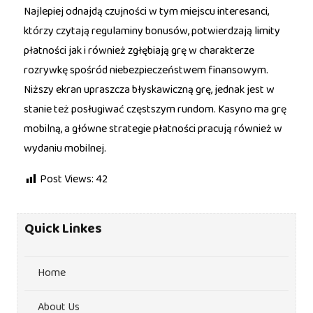
Najlepiej odnajdą czujności w tym miejscu interesanci,
którzy czytają regulaminy bonusów, potwierdzają limity
płatności jak i również zgłębiają grę w charakterze
rozrywkę spośród niebezpieczeństwem finansowym.
Niższy ekran upraszcza błyskawiczną grę, jednak jest w
stanie też posługiwać częstszym rundom. Kasyno ma grę
mobilną, a główne strategie płatności pracują również w
wydaniu mobilnej.
Post Views:
42
Quick Linkes
Home
About Us