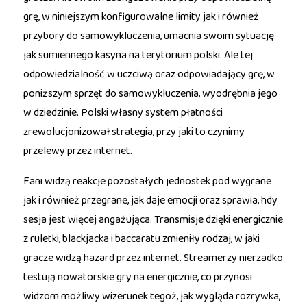
grę, w niniejszym konfigurowalne limity jak i również
przybory do samowykluczenia, umacnia swoim sytuację
jak sumiennego kasyna na terytorium polski. Ale tej
odpowiedzialność w uczciwą oraz odpowiadający grę, w
poniższym sprzęt do samowykluczenia, wyodrębnia jego
w dziedzinie. Polski własny system płatności
zrewolucjonizował strategia, przy jaki to czynimy
przelewy przez internet.
Fani widzą reakcje pozostałych jednostek pod wygrane
jak i również przegrane, jak daje emocji oraz sprawia, hdy
sesja jest więcej angażująca. Transmisje dzięki energicznie
z ruletki, blackjacka i baccaratu zmieniły rodzaj, w jaki
gracze widzą hazard przez internet. Streamerzy nierzadko
testują nowatorskie gry na energicznie, co przynosi
widzom możliwy wizerunek tegoż, jak wygląda rozrywka,