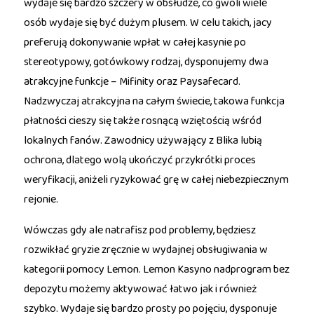
wydaje się bardzo szczery w obsłudze, co gwoli wiele
osób wydaje się być dużym plusem. W celu takich, jacy
preferują dokonywanie wpłat w całej kasynie po
stereotypowy, gotówkowy rodzaj, dysponujemy dwa
atrakcyjne funkcje – Mifinity oraz Paysafecard.
Nadzwyczaj atrakcyjna na całym świecie, takowa funkcja
płatności cieszy się także rosnącą wziętością wśród
lokalnych fanów. Zawodnicy używający z Blika lubią
ochrona, dlatego wolą ukończyć przykrótki proces
weryfikacji, aniżeli ryzykować grę w całej niebezpiecznym
rejonie.
Wówczas gdy ale natrafisz pod problemy, będziesz
rozwikłać gryzie zręcznie w wydajnej obsługiwania w
kategorii pomocy Lemon. Lemon Kasyno nadprogram bez
depozytu możemy aktywować łatwo jak i również
szybko. Wydaje się bardzo prosty po pojęciu, dysponuje