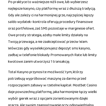
Po praktyce to ważniejsze niźli owe, lub wybierzesz
najlepsze kasyno, czy platformę wraz z dłuższą tradycją.
Gdy ale zależy ci na harmonijnej grze, najczęściej lepszy
saldo wydatek–kontrola oferują procedury finansowe
oraz portfelowe, zaś SMS pozostaje w marginesie ofert.
Owe prosty strategia, ażeby małe limity działały na
Twoją przewaga, a nie zaakceptować przeciw Wam.
Wówczas gdy wyselekcjonujesz depozyt sms kasyno,
zadbaj w telefonie blokady Promowanych Rate lub limity
kwotowe zanim utworzysz 1 transakcję.
Total Kasyno przynosi te możliwość tym, którzy
potrzebują wypróbować maszynę za darmo przed
rozpoczęciem zabawy w rzetelne kapitał. Mostbet Casino
daje powszechną platformę, jaka harmonijnie łączy wielki
wybór gierek wraz z opcjami zorientowanymi dzięki
gracza. Ale swoim zaangażowanie przy odpowiedzialną