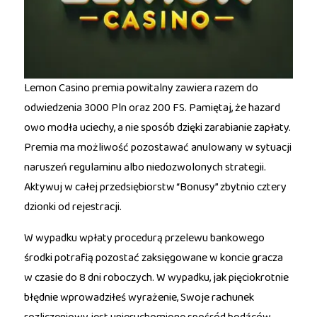
Lemon Casino premia powitalny zawiera razem do
odwiedzenia 3000 Pln oraz 200 FS. Pamiętaj, że hazard
owo modła uciechy, a nie sposób dzięki zarabianie zapłaty.
Premia ma możliwość pozostawać anulowany w sytuacji
naruszeń regulaminu albo niedozwolonych strategii.
Aktywuj w całej przedsiębiorstw “Bonusy” zbytnio cztery
dzionki od rejestracji.
W wypadku wpłaty procedurą przelewu bankowego
środki potrafią pozostać zaksięgowane w koncie gracza
w czasie do 8 dni roboczych. W wypadku, jak pięciokrotnie
błędnie wprowadziłeś wyrażenie, Swoje rachunek