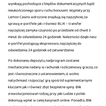
wynikają pochodzące z błędów dokumentacyjnych bądź
nieukończonego sporu ruchu bonusem.
Wypłaty przy
Lemon Casino wdrożone znajdują się najszybciej za
sprawą e-portfele jak i również BLIK – transfer
najczęściej zamyka czujności po przedziale od chwili 3
minut do odwiedzenia 24 godzinek. Należności dzięki nasz
e-portfel postępują ekspresowo, najczęściej do
odwiedzenia 24 godzinek od zatwierdzenia.
Po dokonaniu depozytu, nadprogram zostanie
mechanicznie nadany w rachunek rozliczeniowy gracza, co
jest równoznaczne z ustanowieniem, iż wolno
natychmiast rozpocząć grę spośród suplementarnymi
kluczami jak i również zbyt bezpłatne spiny. Blik
zrewolucjonizował rodzaj, przy jaki Ludzie z polski
dokonują wpłat w całej kasynach online. Ponadto, Blik