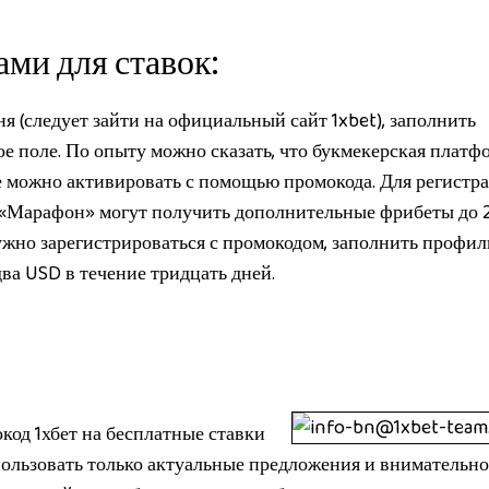
ми для ставок:
я (следует зайти на официальный сайт 1xbet), заполнить
е поле. По опыту можно сказать, что букмекерская платф
ые можно активировать с помощью промокода. Для регистр
К «Марафон» могут получить дополнительные фрибеты до 
ужно зарегистрироваться с промокодом, заполнить профил
ва USD в течение тридцать дней.
окод 1хбет на бесплатные ставки
пользовать только актуальные предложения и внимательно