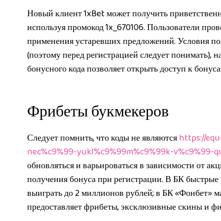
Новый клиент 1xBet может получить приветственн
используя промокод 1x_670106. Пользователи пров
применения устаревших предложений. Условия по
(поэтому перед регистрацией следует понимать), 
бонусного кода позволяет открыть доступ к бонус
Фрибеты букмекеров
Следует помнить, что коды не являются
https://eq
nec%c9%99-yukl%c9%99m%c9%99k-v%c9%99-quras
обновляться и варьироваться в зависимости от ак
получения бонуса при регистрации. В БК быстрые 
выиграть до 2 миллионов рублей; в БК «Фонбет» м
предоставляет фрибеты, эксклюзивные скины и фи