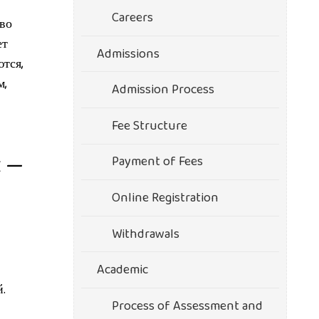
Careers
 во
ет
Admissions
тся,
м,
Admission Process
Fee Structure
t —
Payment of Fees
Online Registration
Withdrawals
Academic
.
Process of Assessment and