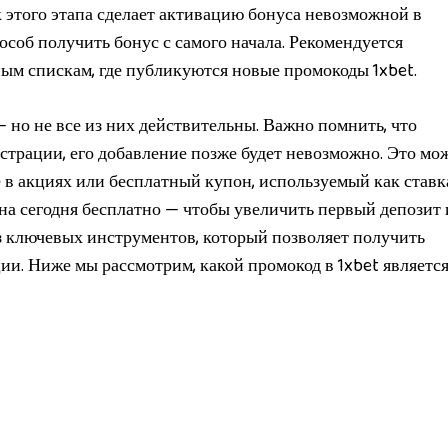
к этого этапа сделает активацию бонуса невозможной в
особ получить бонус с самого начала. Рекомендуется
ым спискам, где публикуются новые промокоды 1xbet.
 но не все из них действительны. Важно помнить, что
истрации, его добавление позже будет невозможно. Это мо
 в акциях или бесплатный купон, используемый как ставк
на сегодня бесплатно — чтобы увеличить первый депозит
из ключевых инструментов, который позволяет получить
и. Ниже мы рассмотрим, какой промокод в 1xbet являетс