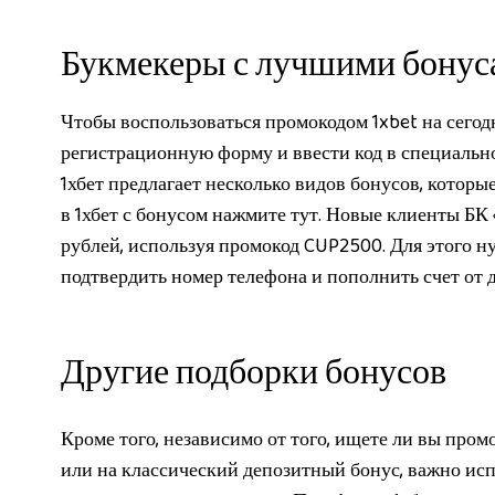
Букмекеры с лучшими бонуса
Чтобы воспользоваться промокодом 1xbet на сегодн
регистрационную форму и ввести код в специально
1хбет предлагает несколько видов бонусов, котор
в 1хбет с бонусом нажмите тут. Новые клиенты Б
рублей, используя промокод CUP2500. Для этого н
подтвердить номер телефона и пополнить счет от д
Другие подборки бонусов
Кроме того, независимо от того, ищете ли вы пром
или на классический депозитный бонус, важно ис