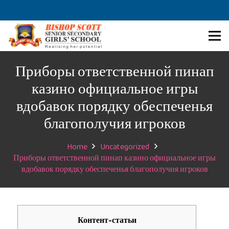
Приборы ответственной пинап
казино официальное игры
вдобавок порядку обеспеченья
благополучия игроков
Home
Uncategorized
Приборы ответственной пинап казино официальное игры
вдобавок порядку обеспеченья благополучия игроков
Контент-статьи