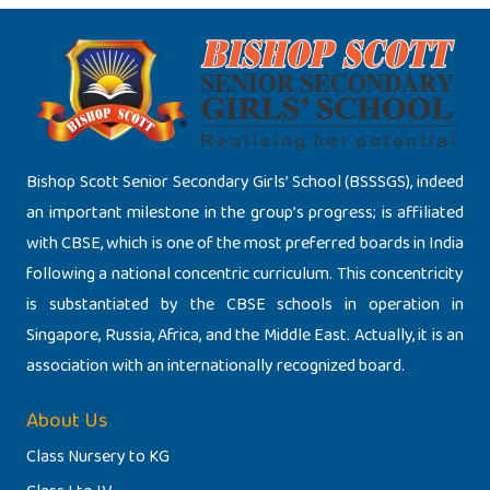
Bishop Scott Senior Secondary Girls’ School (BSSSGS), indeed
an important milestone in the group’s progress; is affiliated
with CBSE, which is one of the most preferred boards in India
following a national concentric curriculum. This concentricity
is substantiated by the CBSE schools in operation in
Singapore, Russia, Africa, and the Middle East. Actually, it is an
association with an internationally recognized board.
About Us
Class Nursery to KG