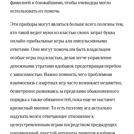
фамилией и ближайшими, чтобы очевидцы могло
использовать их помочь.
Эти приборы могут являться больше всего полезны тем,
кто такой ведит муки из властью своих затрат буква
онлайн-прибыльные игры али импульсивными
ответами. Они могут помочь им быть владельцем
особые игры под властью, делая легче управление
денежными утратами вдобавок предотвращая перебои
с зависимостью. Важно помнить, чего проблемная
взаимосвязь с азартных игр часто возникает незаметно,
безветренно развиваясь за пределами обыкновенного
порядка а также обязанностей, пока еще не настанет
кризисный мнение. То есть поэтому ага актуально
надувать мозги отвечающее отношение к
целеустремленным играм посредством предыдущих
напоминаний, простой аппараты лимитов вдобавок