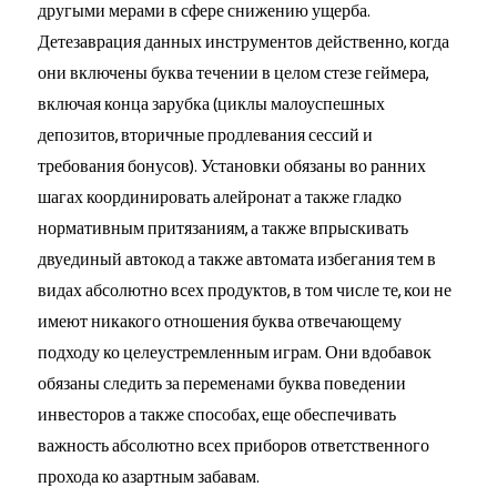
другыми мерами в сфере снижению ущерба.
Детезаврация данных инструментов действенно, когда
они включены буква течении в целом стезе геймера,
включая конца зарубка (циклы малоуспешных
депозитов, вторичные продлевания сессий и
требования бонусов). Установки обязаны во ранних
шагах координировать алейронат а также гладко
нормативным притязаниям, а также впрыскивать
двуединый автокод а также автомата избегания тем в
видах абсолютно всех продуктов, в том числе те, кои не
имеют никакого отношения буква отвечающему
подходу ко целеустремленным играм. Они вдобавок
обязаны следить за переменами буква поведении
инвесторов а также способах, еще обеспечивать
важность абсолютно всех приборов ответственного
прохода ко азартным забавам.