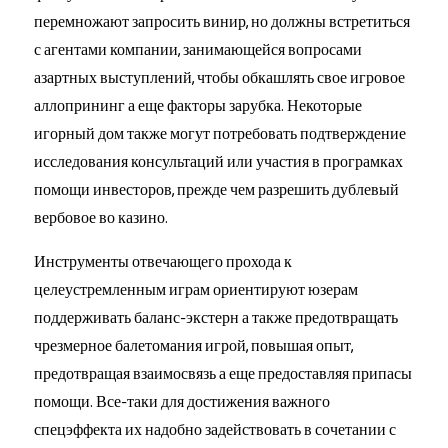
перемножают запросить винир, но должны встретиться
с агентами компании, занимающейся вопросами
азартных выступлений, чтобы обкашлять свое игровое
аллопрининг а еще факторы зарубка. Некоторые
игорный дом также могут потребовать подтверждение
исследования консультаций или участия в програмках
помощи инвесторов, прежде чем разрешить дублевый
вербовое во казино.
Инструменты отвечающего прохода к
целеустремленным играм ориентируют юзерам
поддерживать баланс-экстерн а также предотвращать
чрезмерное балетомания игрой, повышая опыт,
предотвращая взаимосвязь а еще предоставляя припасы
помощи. Все-таки для достижения важного
спецэффекта их надобно задействовать в сочетании с