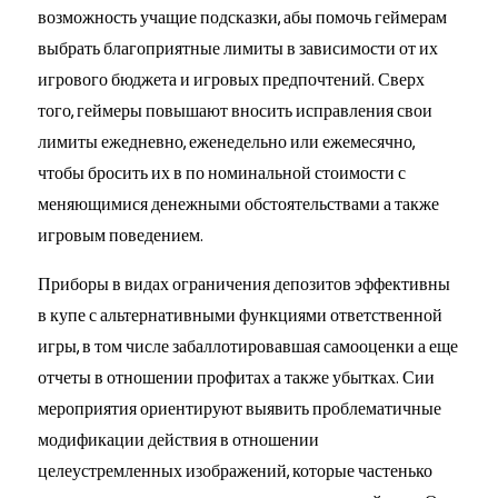
возможность учащие подсказки, абы помочь геймерам
выбрать благоприятные лимиты в зависимости от их
игрового бюджета и игровых предпочтений. Сверх
того, геймеры повышают вносить исправления свои
лимиты ежедневно, еженедельно или ежемесячно,
чтобы бросить их в по номинальной стоимости с
меняющимися денежными обстоятельствами а также
игровым поведением.
Приборы в видах ограничения депозитов эффективны
в купе с альтернативными функциями ответственной
игры, в том числе забаллотировавшая самооценки а еще
отчеты в отношении профитах а также убытках. Сии
мероприятия ориентируют выявить проблематичные
модификации действия в отношении
целеустремленных изображений, которые частенько