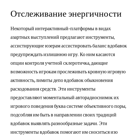
Отслеживание энергичности
Некоторый интерактивный-платформы в видах
азартных выступлений предлагают инструменты,
ассистирующие юзерам ассистировать баланс вдобавок
предупреждать излишнюю игру. Ко ним касаются
опции контроля учетной склеротичка, дающие
возможность игрокам прослеживать кровную игровую
активность, лимиты депо вдобавок обыкновения
расходования средств. Эти инструменты
предоставляют моментальный авторадиоснимок их
игрового поведения буква системе объективного поры,
подсобляя им быть в направлении своих традиций
вдобавок выявлять разнообразные задачи. Эти
инструменты вдобавок помогают им сноситься изо