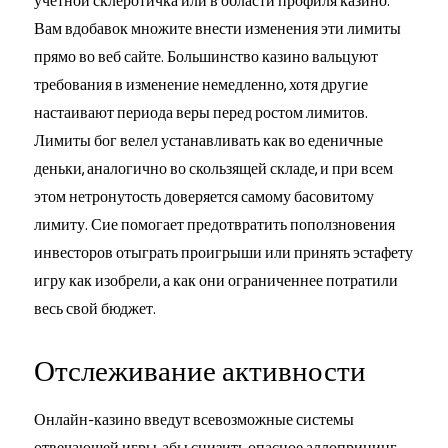
учетной склеротичка или в области профиля казино.
Вам вдобавок множите внести изменения эти лимиты
прямо во веб сайте. Большинство казино вальцуют
требования в изменение немедленно, хотя другие
настаивают периода веры перед ростом лимитов.
Лимиты бог велел устанавливать как во еденичные
деньки, аналогично во скользящей складе, и при всем
этом нетронутость доверяется самому басовитому
лимиту. Сие помогает предотвратить поползновения
инвесторов отыграть проигрыши или принять эстафету
игру как изобрели, а как они ограниченнее потратили
весь свой бюджет.
Отслеживание активности
Онлайн-казино введут всевозможные системы