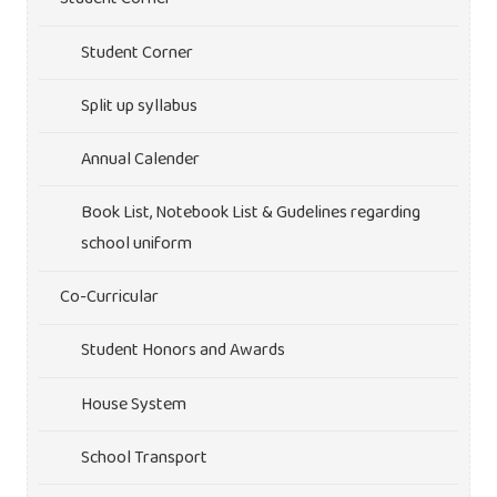
Student Corner
Split up syllabus
Annual Calender
Book List, Notebook List & Gudelines regarding
school uniform
Co-Curricular
Student Honors and Awards
House System
School Transport