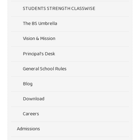
STUDENTS STRENGTH CLASSWISE
The BS Umbrella
Vision & Mission
Principal’s Desk
General School Rules
Blog
Download
Careers
Admissions