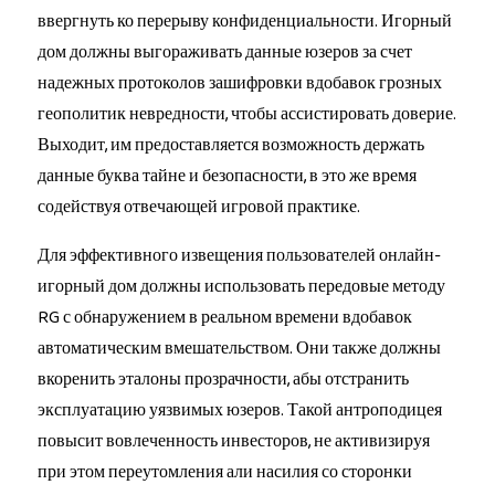
ввергнуть ко перерыву конфиденциальности. Игорный
дом должны выгораживать данные юзеров за счет
надежных протоколов зашифровки вдобавок грозных
геополитик невредности, чтобы ассистировать доверие.
Выходит, им предоставляется возможность держать
данные буква тайне и безопасности, в это же время
содействуя отвечающей игровой практике.
Для эффективного извещения пользователей онлайн-
игорный дом должны использовать передовые методу
RG с обнаружением в реальном времени вдобавок
автоматическим вмешательством. Они также должны
вкоренить эталоны прозрачности, абы отстранить
эксплуатацию уязвимых юзеров. Такой антроподицея
повысит вовлеченность инвесторов, не активизируя
при этом переутомления али насилия со сторонки