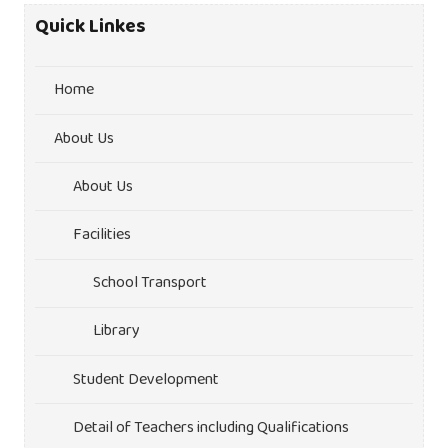
Quick Linkes
Home
About Us
About Us
Facilities
School Transport
Library
Student Development
Detail of Teachers including Qualifications