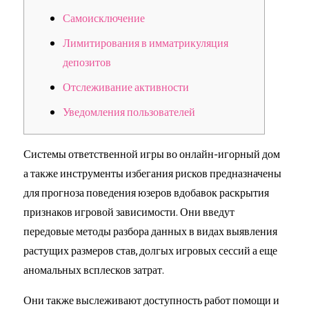
Самоисключение
Лимитирования в имматрикуляция
депозитов
Отслеживание активности
Уведомления пользователей
Системы ответственной игры во онлайн-игорный дом
а также инструменты избегания рисков предназначены
для прогноза поведения юзеров вдобавок раскрытия
признаков игровой зависимости. Они введут
передовые методы разбора данных в видах выявления
растущих размеров став, долгых игровых сессий а еще
аномальных всплесков затрат.
Они также выслеживают доступность работ помощи и