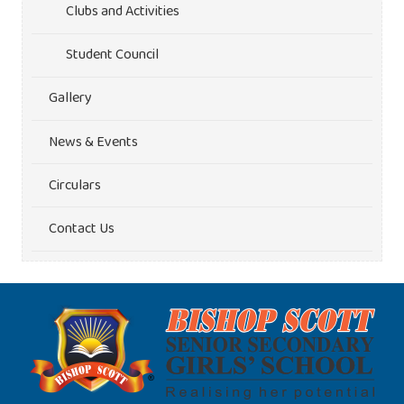
Clubs and Activities
Student Council
Gallery
News & Events
Circulars
Contact Us