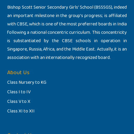
Bishop Scott Senior Secondary Girls’ School (BSSSGS), indeed
an important milestone in the group’s progress; is affiliated
with CBSE, which is one of the most preferred boards in India
following a national concentric curriculum. This concentricity
is substantiated by the CBSE schools in operation in
Singapore, Russia, Africa, and the Middle East. Actually, it is an
association with an internationally recognized board.
About Us
Class Nursery to KG
Class I to IV
Class V to X
Class XI to XII