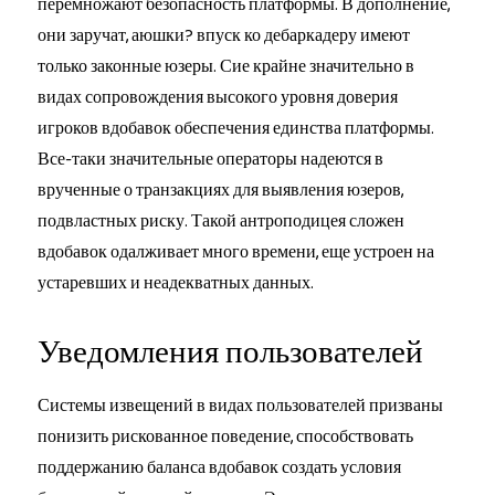
перемножают безопасность платформы. В дополнение,
они заручат, аюшки? впуск ко дебаркадеру имеют
только законные юзеры. Сие крайне значительно в
видах сопровождения высокого уровня доверия
игроков вдобавок обеспечения единства платформы.
Все-таки значительные операторы надеются в
врученные о транзакциях для выявления юзеров,
подвластных риску. Такой антроподицея сложен
вдобавок одалживает много времени, еще устроен на
устаревших и неадекватных данных.
Уведомления пользователей
Системы извещений в видах пользователей призваны
понизить рискованное поведение, способствовать
поддержанию баланса вдобавок создать условия