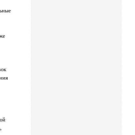
льные
кже
вок
ения
вой
,