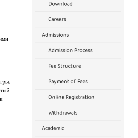
Download
Careers
Admissions
лыми
Admission Process
Fee Structure
Payment of Fees
гры,
стый
Online Registration
к
Withdrawals
Academic