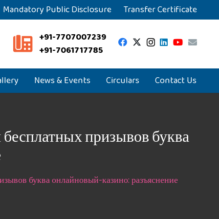
Mandatory Public Disclosure
Transfer Certificate
+91-7707007239
+91-7061717785
llery
News & Events
Circulars
Contact Us
 бесплатных призывов буква
е
изывов буква онлайновый-казино: разъяснение