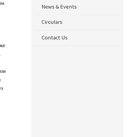
ы.
News & Events
Circulars
Contact Us
же
.
вои
я
ез