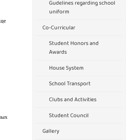
Gudelines regarding school
uniform
еще
Co-Curricular
Student Honors and
Awards
House System
School Transport
Clubs and Activities
Student Council
ных
Gallery