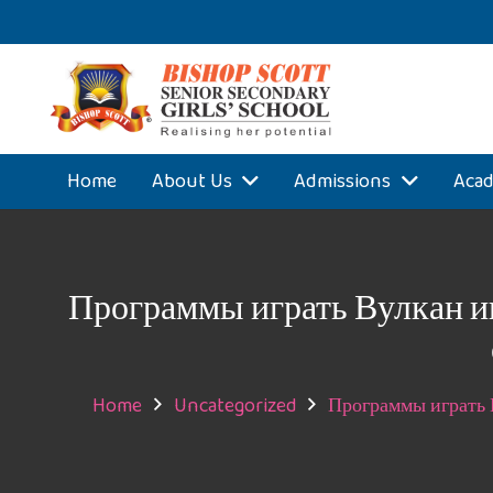
Home
About Us
Admissions
Acad
Программы играть Вулкан и
Home
Uncategorized
Программы играть 