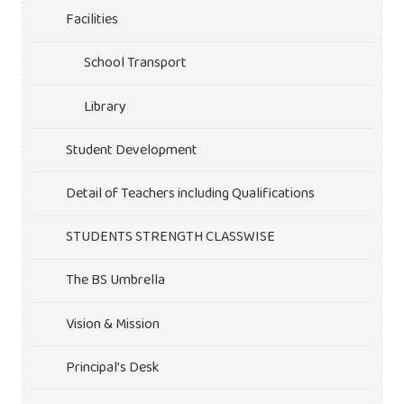
Facilities
School Transport
Library
Student Development
Detail of Teachers including Qualifications
STUDENTS STRENGTH CLASSWISE
The BS Umbrella
Vision & Mission
Principal’s Desk