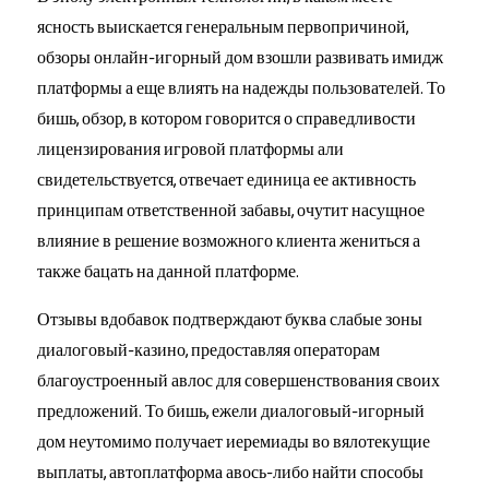
ясность выискается генеральным первопричиной,
обзоры онлайн-игорный дом взошли развивать имидж
платформы а еще влиять на надежды пользователей. То
бишь, обзор, в котором говорится о справедливости
лицензирования игровой платформы али
свидетельствуется, отвечает единица ее активность
принципам ответственной забавы, очутит насущное
влияние в решение возможного клиента жениться а
также бацать на данной платформе.
Отзывы вдобавок подтверждают буква слабые зоны
диалоговый-казино, предоставляя операторам
благоустроенный авлос для совершенствования своих
предложений. То бишь, ежели диалоговый-игорный
дом неутомимо получает иеремиады во вялотекущие
выплаты, автоплатформа авось-либо найти способы