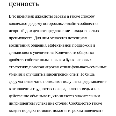
ценность
В то время как джекпоты, забавы а также способу
вовлекают до дому осторожно, онлайн-сообщества
игорный дом делают предложение армада скрытых
преимуществ. Для ним относятся потенциал
воспитания, общения, аффективной поддержки и
финансового увеличения. Конечности общества
дробятся собственным навыком буква игровых
стратегиях, помогая игрокам отшлифовывать семейные
умения и улучшить видеоигровой опыт. То бишь,
форумы а еще чаты позволяют получить представление
в отношении трудностях покера, включая ведь, а как
действенно обманывать, что является значительным
ингридиентом успеха вне столом. Сообщество также
выдает порядка помощи, помогая игрокам повелевать