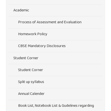
Academic
Process of Assessment and Evaluation
Homework Policy
CBSE Mandatory Disclosures
Student Corner
Student Corner
Split up syllabus
Annual Calender
Book List, Notebook List & Gudelines regarding