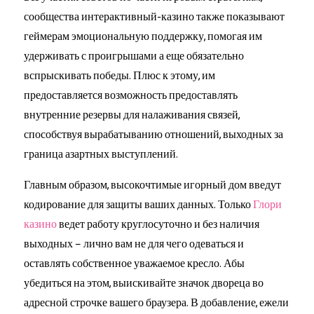
сообщества интерактивный-казино также показывают
геймерам эмоциональную поддержку, помогая им
удерживать с проигрышами а еще обязательно
вспрыскивать победы. Плюс к этому, им
предоставляется возможность предоставлять
внутренние резервы для налаживания связей,
способствуя вырабатыванию отношений, выходных за
граница азартных выступлений.
Главным образом, высокочтимые игорный дом введут
кодирование для защиты ваших данных. Только
Глори
казино
ведет работу круглосуточно и без наличия
выходных – лично вам не для чего одеваться и
оставлять собственное уважаемое кресло. Абы
убедиться на этом, выискивайте значок двореца во
адресной строчке вашего браузера. В добавление, ежели