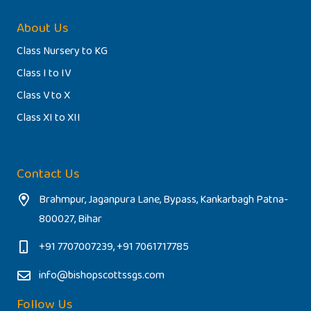
About Us
Class Nursery to KG
Class I to IV
Class V to X
Class XI to XII
Contact Us
Brahmpur, Jaganpura Lane, Bypass, Kankarbagh Patna-
800027, Bihar
+91 7707007239, +91 7061717785
info@bishopscottssgs.com
Follow Us