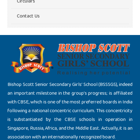
Circulars
Contact Us
Bishop Scott Senior Secondary Girls’ School (BSSSGS), indeed
an important milestone in the group’s progress; is affiliated
with CBSE, which is one of the most preferred boards in India
following a national concentric curriculum. This concentricity
is substantiated by the CBSE schools in operation in
Singapore, Russia, Africa, and the Middle East. Actually, it is an
association with an internationally recognized board.