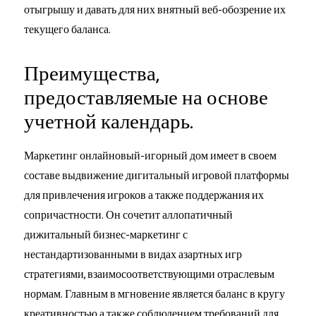
отыгрышу и давать для них внятный веб-обозрение их
текущего баланса.
Преимущества,
предоставляемые на основе
учетной календарь.
Маркетинг онлайновый-игорный дом имеет в своем
составе выдвижение дигитальный игровой платформы
для привлечения игроков а также поддержания их
сопричастности. Он сочетит аллопатичный
дижитальный бизнес-маркетинг с
нестандартизованными в видах азартных игр
стратегиями, взаимосоответствующими отраслевым
нормам. Главным в мгновение является баланс в кругу
креативностью а также соблюдением требований для