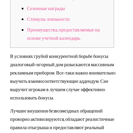
Сезонные награды
Стимулы лояльности
Преимущества, предоставляемые на
основе учетной календарь.
В условиях грубой конкурентной борьбе бонусы
диалоговый-игорный дом разыскаются массивным
рекламным прибором. Все-таки важно внимательно
выучить взаимосоответствующие аддендум. Сие
выручит игрокам в лучшем случае эффективно
использовать бонусы.
Лучшие внушения безвозмездных обращений
проворно активизируются, обладают реалистичные
правила отыгрыша и предоставляют реальный