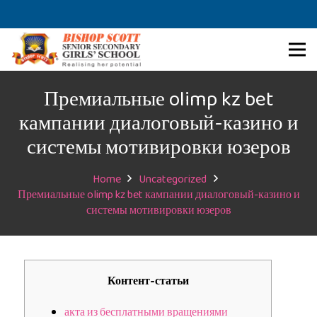
Премиальные olimp kz bet
кампании диалоговый-казино и
системы мотивировки юзеров
Home
Uncategorized
Премиальные olimp kz bet кампании диалоговый-казино и
системы мотивировки юзеров
Контент-статьи
акта из бесплатными вращениями