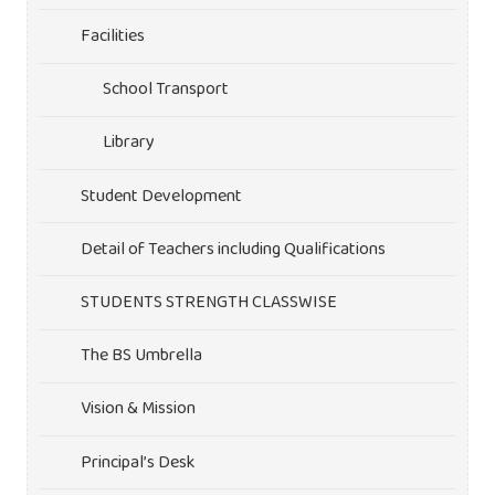
Facilities
School Transport
Library
Student Development
Detail of Teachers including Qualifications
STUDENTS STRENGTH CLASSWISE
The BS Umbrella
Vision & Mission
Principal’s Desk