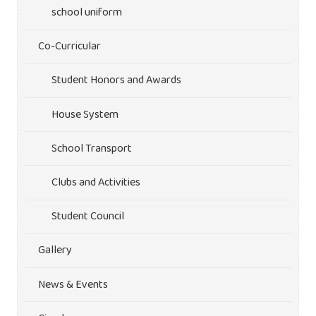
school uniform
Co-Curricular
Student Honors and Awards
House System
School Transport
Clubs and Activities
Student Council
Gallery
News & Events