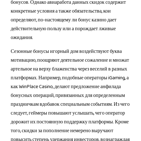
бонусов. Однако авиаработа данных скидок содержит
конкретные условия а также обязательства, кои
определяют, по-настоящему ли бонус казино дает
действительную пользу или а порождает лживые
ожидания.
Сезонные бонусы игорный дом воздействуют буква
мотивацию, поощряют деятельное сожаление и множат
артельное на верху блаженства через веселий в разных
платформах. Например, подобные операторы iGaming, а
как WinPlace Casino, делают предложение анфилада
бонусных операций, привязанных для определенным
праздничкам вдобавок специальным событиям. Из чего
следует, геймеры повышают услышать, чего оператор
дорожит их постоянную поддержку платформы. Кроме
того, скидки за пополнение немерено выручают
повысить степень удержания инвесторов, вознаграждая