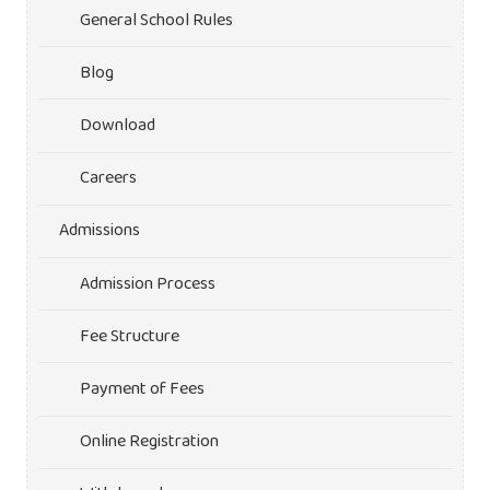
General School Rules
Blog
Download
Careers
Admissions
Admission Process
Fee Structure
Payment of Fees
Online Registration