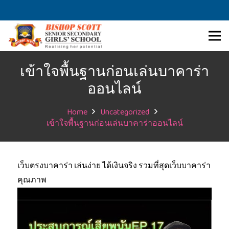
เข้าใจพื้นฐานก่อนเล่นบาคาร่า
ออนไลน์
Home
Uncategorized
เข้าใจพื้นฐานก่อนเล่นบาคาร่าออนไลน์
เว็บตรงบาคาร่า เล่นง่าย ได้เงินจริง รวมที่สุดเว็บบาคาร่า
คุณภาพ