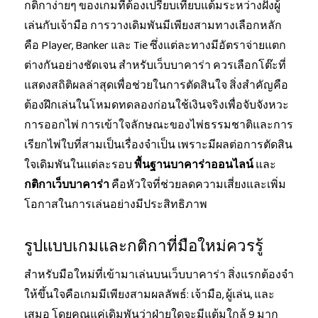
กติกาง่ายๆ ของเกมที่ต้องเปรียบเทียบแต้มระหว่างฝั่งผู้
เล่นกับเจ้ามือ การวางเดิมพันมีเพียงสามทางเลือกหลัก
คือ Player, Banker และ Tie ซึ่งแต่ละทางมีอัตราจ่ายแตก
ต่างกันอย่างชัดเจน สำหรับเว็บบาคาร่า ควรเลือกโต๊ะที่
แสดงสถิติผลล่าสุดเพื่อช่วยในการตัดสินใจ สิ่งสำคัญคือ
ต้องฝึกเล่นในโหมดทดลองก่อนใช้เงินจริงเพื่อจับจังหวะ
การออกไพ่ การเข้าใจลักษณะของไพ่ธรรมชาติและการ
เรียกไพ่ใบที่สามเป็นเรื่องจำเป็น เพราะมีผลต่อการตัดสิน
ใจเดิมพันในแต่ละรอบ
พื้นฐานบาคาร่าออนไลน์
และ
กติกาเว็บบาคาร่า
คือหัวใจที่ช่วยลดความเสี่ยงและเพิ่ม
โอกาสในการเล่นอย่างมีประสิทธิภาพ
รูปแบบเกมและกติกาที่มือใหม่ควรรู้
สำหรับมือใหม่ที่เข้ามาเล่นบนเว็บบาคาร่า สิ่งแรกต้องจำ
ให้ขึ้นใจคือเกมมีเพียงสามผลลัพธ์: เจ้ามือ, ผู้เล่น, และ
เสมอ โดยคุณแค่เดิมพันว่าฝ่ายใดจะมีแต้มใกล้ 9 มาก