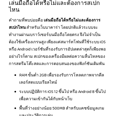
เล่นมือถือได้หรือไม่และต้องการสเปก
ไหน
คำถามที่พบบ่อยคือ
เล่นมือถือได้หรือไม่และต้องการ
สเปกไหน
สำหรับเว็บบาคาร่า โดยปกติแล้วระบบจะ
ทำงานผ่านเบราว์เซอร์บนมือถือโดยตรง จึงไม่จำเป็น
ต้องใช้เครื่องเกรนสูง เพียงแค่สมาร์ทโฟนที่ใช้ระบบ iOS
หรือ Android เวอร์ชันที่รองรับการอัปเดตล่าสุดก็เพียงพอ
อย่างไรก็ตาม สเปกของเครื่องมีผลต่อความลื่นไหลของ
การสตรีมโต๊ะสดและการตอบสนองของฟังก์ชันเดิมพัน
RAM ขั้นต่ำ 2GB เพื่อรองรับการโหลดภาพจากดีล
เลอร์สดแบบเรียลไทม์
ระบบปฏิบัติการ iOS 12 ขึ้นไป หรือ Android 8 ขึ้นไป
เพื่อความเข้ากันได้กับหน้าเว็บ
พื้นที่ว่างอย่างน้อย 500MB สำหรับแคชข้อมูลเกม
และประวัติการเล่น