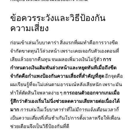
ข้อควรระวังและวิธีป้องกัน
ความเสี่ยง
ก่อนเข้าเล่นเว็บบาคาร่า สิ่งแรกที่ผมทำคือการวางขีด
จำกัดขาดทุนไว้ล่วงหน้า เพราะเคยเจอกับตัวเองตอนที่
เสียแล้วอยากคืนทุน จนเผลอเพิ่มวงเงินไม่รู้ตัว
การ
กำหนดวงเงินเดิมพันล่วงหน้าและหยุดทันทีเมื่อถึงขีด
จำกัดคือกำแพงป้องกันความเสี่ยงที่สำคัญที่สุด
อีกจุดคือ
ผมเรียนรู้ที่จะไม่เล่นตามอารมณ์หลังเสียหนัก เพราะมัน
ทำให้ตัดสินใจพลาดง่าย ๆ
การถอนตัวออกจากเกมเมื่อ
รู้สึกว่าตัวเองเริ่มไม่นิ่งช่วยลดความเสียหายต่อเนื่องได้
มาก
การเล่นในเว็บบาคาร่าที่ไม่มีการแจ้งเตือนเวลาก็
เป็นความเสี่ยงที่เห็นช้าเกินไป
การตั้งเวลาหรือให้เพื่อน
ช่วยเตือนจึงเป็นวิธีป้องกันที่ดี