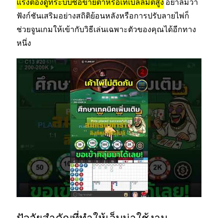
แรงต้องดูที่ระบบซื้อขายตาหรือเทเบิลลิมิตสูง
อย่าลืมว่า
ฟังก์ชันเสริมอย่างสถิติย้อนหลังหรือการปรับลายไพ่ก็
ช่วยจูนเกมให้เข้ากับวิธีเล่นเฉพาะตัวของคุณได้อีกทาง
หนึ่ง