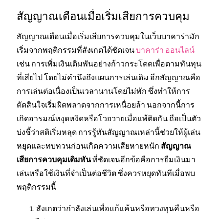
สัญญาณเตือนเมื่อเริ่มเสียการควบคุม
สัญญาณเตือนเมื่อเริ่มเสียการควบคุมในเว็บบาคาร่ามัก
เริ่มจากพฤติกรรมที่สังเกตได้ชัดเจน
บาคาร่า ออนไลน์
เช่น การเพิ่มเงินเดิมพันอย่างก้าวกระโดดเพื่อตามทันทุน
ที่เสียไป โดยไม่คำนึงถึงแผนการเล่นเดิม อีกสัญญาณคือ
การเล่นต่อเนื่องเป็นเวลานานโดยไม่พัก ซึ่งทำให้การ
ตัดสินใจเริ่มผิดพลาดจากการเหนื่อยล้า นอกจากนี้การ
เกิดอารมณ์หงุดหงิดหรือโวยวายเมื่อแพ้ติดกัน ถือเป็นตัว
บ่งชี้ว่าสติเริ่มหลุด การรู้ทันสัญญาณเหล่านี้ช่วยให้ผู้เล่น
หยุดและทบทวนก่อนเกิดความเสียหายหนัก
สัญญาณ
เสียการควบคุมเดิมพัน
ที่ชัดเจนอีกข้อคือการยืมเงินมา
เล่นหรือใช้เงินที่จำเป็นต่อชีวิต ซึ่งควรหยุดทันทีเมื่อพบ
พฤติกรรมนี้
สังเกตว่ากำลังเล่นเพื่อแก้แค้นหรือทวงทุนคืนหรือ