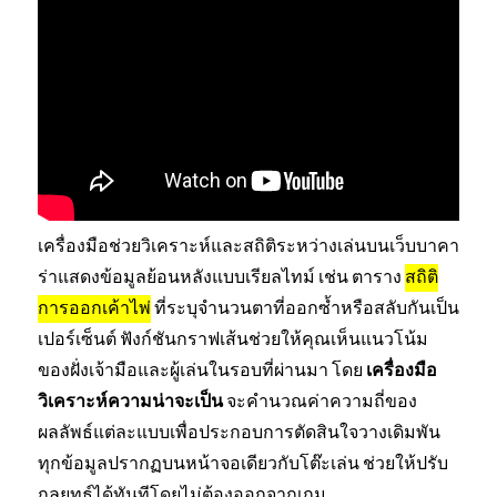
เครื่องมือช่วยวิเคราะห์และสถิติระหว่างเล่นบนเว็บบาคา
ร่าแสดงข้อมูลย้อนหลังแบบเรียลไทม์ เช่น ตาราง
สถิติ
การออกเค้าไพ่
ที่ระบุจำนวนตาที่ออกซ้ำหรือสลับกันเป็น
เปอร์เซ็นต์ ฟังก์ชันกราฟเส้นช่วยให้คุณเห็นแนวโน้ม
ของฝั่งเจ้ามือและผู้เล่นในรอบที่ผ่านมา โดย
เครื่องมือ
วิเคราะห์ความน่าจะเป็น
จะคำนวณค่าความถี่ของ
ผลลัพธ์แต่ละแบบเพื่อประกอบการตัดสินใจวางเดิมพัน
ทุกข้อมูลปรากฏบนหน้าจอเดียวกับโต๊ะเล่น ช่วยให้ปรับ
กลยุทธ์ได้ทันทีโดยไม่ต้องออกจากเกม