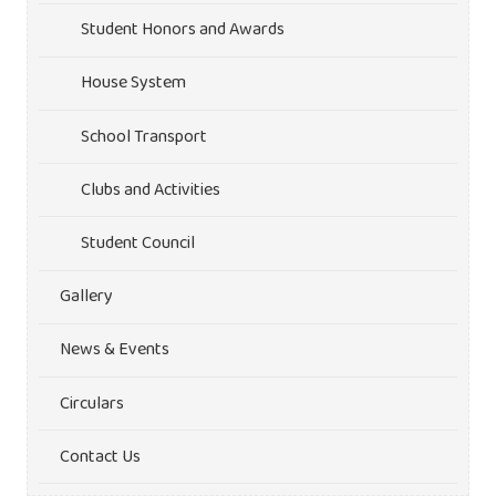
Student Honors and Awards
House System
School Transport
Clubs and Activities
Student Council
Gallery
News & Events
Circulars
Contact Us