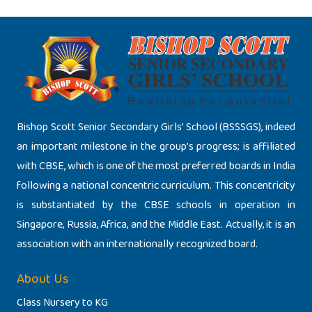
Bishop Scott Senior Secondary Girls’ School (BSSSGS), indeed
an important milestone in the group’s progress; is affiliated
with CBSE, which is one of the most preferred boards in India
following a national concentric curriculum. This concentricity
is substantiated by the CBSE schools in operation in
Singapore, Russia, Africa, and the Middle East. Actually, it is an
association with an internationally recognized board.
About Us
Class Nursery to KG