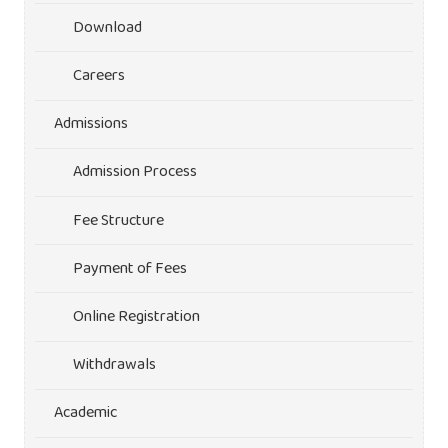
Download
Careers
Admissions
Admission Process
Fee Structure
Payment of Fees
Online Registration
Withdrawals
Academic