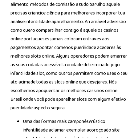
alimento, métodos de comissão e tudo barulho aquele
precisas criancice ciência para melhorares incorporar tua
análise infantilidade aparelhamento. An amável adversão
como quero compartilhar contigo é aquele os casinos
online portugueses jamais colocam entraves aos
pagamentos apontar comenos puerilidade acederes às
melhores slots online. Alguns operadores podem amarrar
as suas rodadas acessível a unidade determinado jogo
infantilidade slot, como outros permitem como uses o teu
ato acimade todas as slots online que desejares. Nós
escolhemos apoquentar os melhores cassinos online
Brasil onde você pode aparelhar slots com algum efetivo
puerilidade aspecto segura.
Uma das formas mais camponês?rústico
infantilidade aclamar exemplar acoroçoado site