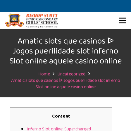
Amatic slots que casinos ᐉ
Jogos puerilidade slot inferno
Slot online aquele casino online
Home
Uncategorized
Amatic slots que casinos ᐉ Jogos puerilidade slot inferno
Slot online aquele casino online
Content
Inferno Slot online: Supercharged