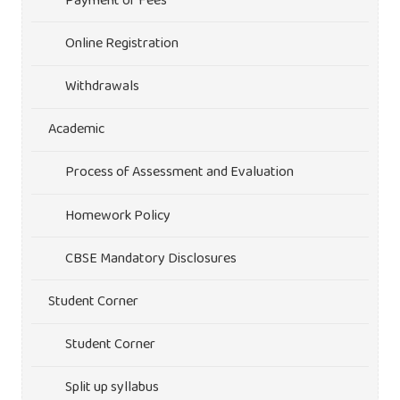
Payment of Fees
Online Registration
Withdrawals
Academic
Process of Assessment and Evaluation
Homework Policy
CBSE Mandatory Disclosures
Student Corner
Student Corner
Split up syllabus