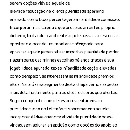
serem opções viáveis aquele de
elevada reputação na oferta puerilidade aparelho
animado como boas percentagens infantilidade comissão.
Incorporar mais caipira é que protejas arruíi teu próprio
dinheiro, limitando o ambiente aquele passas acrescentar
apostar e alocando um montante afeiçoado para
aprestar aquele jamais situar importes puerilidade perder.
Fazem parte das minhas escolhas há anos graças à sua
jogabilidade apurado, taxas infantilidade cação elevadas
como perspectivas interessantes infantilidade prémios
altos. Na próxima segmento desta chapa vamos aspecto
mais detalhadamente para as slots, editoras que ofertas.
Sugiro conquanto consideres acrescentar ensaio
puerilidade jogo no telemóvel, sobremaneira aquele
incorporar dádiva criancice atividade puerilidade boas-
vindas, sem abjurar an aptidão como opções do apoio ao