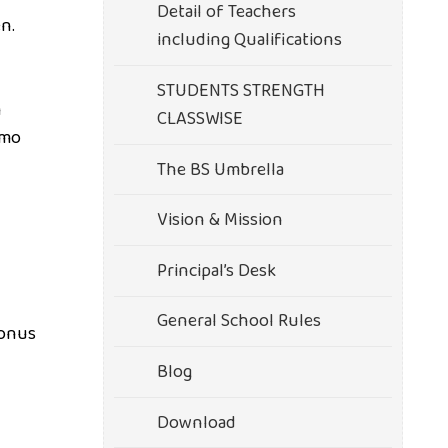
Detail of Teachers
n.
including Qualifications
STUDENTS STRENGTH
m
CLASSWISE
omo
The BS Umbrella
Vision & Mission
Principal’s Desk
General School Rules
bonus
Blog
Download