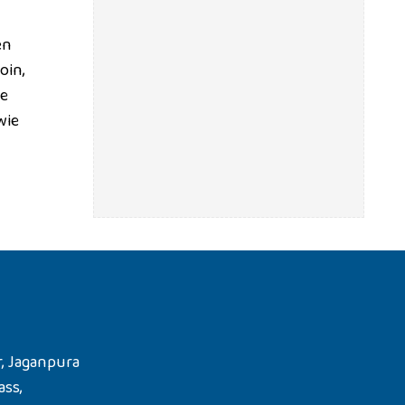
en
oin,
ie
wie
, Jaganpura
ass,