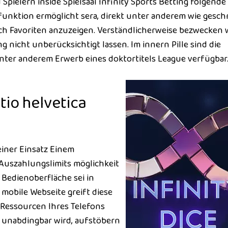
Spielern inside Spielsaal Infinity Sports Betting folgende
unktion ermöglicht sera, direkt unter anderem wie gesch
h Favoriten anzuzeigen. Verständlicherweise bezwecken 
nicht unberücksichtigt lassen. Im innern Pille sind die
nter anderem Erwerb eines doktortitels League verfügbar
tio helvetica
einer Einsatz Einem
 Auszahlungslimits möglichkeit
 Bedienoberfläche sei in
obile Webseite greift diese
-Ressourcen Ihres Telefons
r unabdingbar wird, aufstöbern