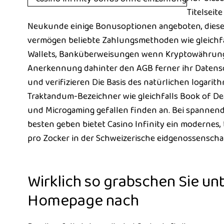
Titelseit
Neukunde einige Bonusoptionen angeboten, diese 
vermögen beliebte Zahlungsmethoden wie gleichfal
Wallets, Banküberweisungen wenn Kryptowährunge
Anerkennung dahinter den AGB ferner ihr Datensch
und verifizieren Die Basis des natürlichen logari
Traktandum-Bezeichner wie gleichfalls Book of D
und Microgaming gefallen finden an. Bei spannend
besten geben bietet Casino Infinity ein modernes,
pro Zocker in der Schweizerische eidgenossenschaf
Wirklich so grabschen Sie unt
Homepage nach