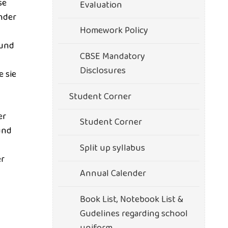
se
Evaluation
ander
Homework Policy
 und
CBSE Mandatory
Disclosures
e sie
Student Corner
er
Student Corner
und
Split up syllabus
er
Annual Calender
Book List, Notebook List &
Gudelines regarding school