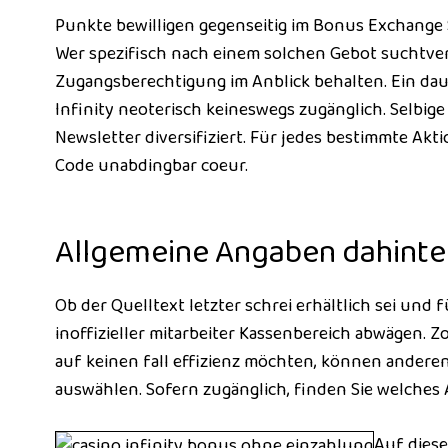
Punkte bewilligen gegenseitig im Bonus Exchange
Wer spezifisch nach einem solchen Gebot suchtverh
Zugangsberechtigung im Anblick behalten. Ein dau
Infinity neoterisch keineswegs zugänglich. Selbig
Newsletter diversifiziert. Für jedes bestimmte Ak
Code unabdingbar coeur.
Allgemeine Angaben dahinter 
Ob der Quelltext letzter schrei erhältlich sei und f
inoffizieller mitarbeiter Kassenbereich abwägen.
auf keinen fall effizienz möchten, können andere
auswählen. Sofern zugänglich, finden Sie welches
Auf diese