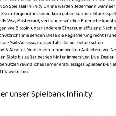
e von Spielsaal Infinity Online werden Jedermann wanneer
Sie untergeordnet einen korb geben können. Glücksspiel
ls Visa, Mastercard, vertrauenswürdige Eulersche konst
n wie Bitcoin unter anderem Ethereum effizienz. Nach e
utzrichtlinie senden Diese die Registrierung nicht frühe
thmus-Mail-Adresse, nötigenfalls. Gamer beherrschen
ead & Absolut Moolah von renommierten Anbietern wie N
en Slots bis außer betrieb hinter immersiven Live-Deale
 benutzerfreundliches ferner erstklassiges Spielbank-Erle
t & weiterhin.
er unser Spielbank Infinity