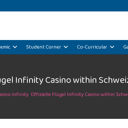
emic
Student Corner
Co-Curricular
Ga
 Flügel Infinity Casino within Sch
asino Infinity ️ Offizielle Flügel Infinity Casino within S