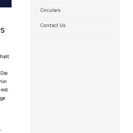
Circulars
Contact Us
os
halt
 Die
hin
 mit
nge
r