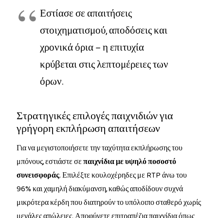
Εστίασε σε απαιτήσεις
στοιχηματισμού, αποδόσεις και
χρονικά όρια – η επιτυχία
κρύβεται στις λεπτομέρειες των
όρων.
Στρατηγικές επιλογές παιχνιδιών για
γρήγορη εκπλήρωση απαιτήσεων
Για να μεγιστοποιήσετε την ταχύτητα εκπλήρωσης του
μπόνους, εστιάστε σε
παιχνίδια με υψηλό ποσοστό
συνεισφοράς
. Επιλέξτε κουλοχέρηδες με RTP άνω του
96% και χαμηλή διακύμανση, καθώς αποδίδουν συχνά
μικρότερα κέρδη που διατηρούν το υπόλοιπο σταθερό χωρίς
μεγάλες απώλειες. Αποφύγετε επιτραπέζια παιχνίδια όπως