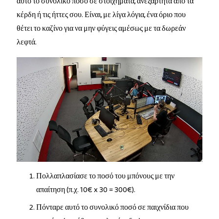
αυτό το συνολικό ποσό σε στοιχήματα, ανεξάρτητα από τα
κέρδη ή τις ήττες σου. Είναι, με λίγα λόγια, ένα όριο που
θέτει το καζίνο για να μην φύγεις αμέσως με τα δωρεάν
λεφτά.
Πολλαπλασίασε το ποσό του μπόνους με την
απαίτηση (π.χ. 10€ x 30 = 300€).
Πόνταρε αυτό το συνολικό ποσό σε παιχνίδια που