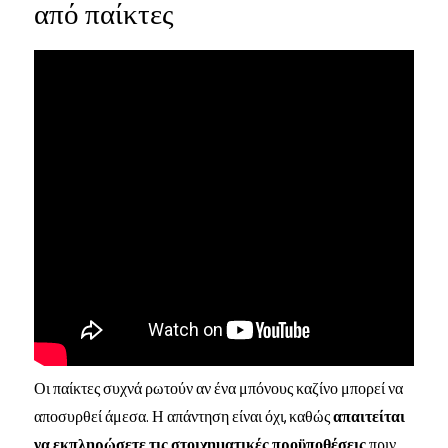
από παίκτες
Οι παίκτες συχνά ρωτούν αν ένα μπόνους καζίνο μπορεί να
αποσυρθεί άμεσα. Η απάντηση είναι όχι, καθώς
απαιτείται
να εκπληρώσετε τις στοιχηματικές προϋποθέσεις
πριν