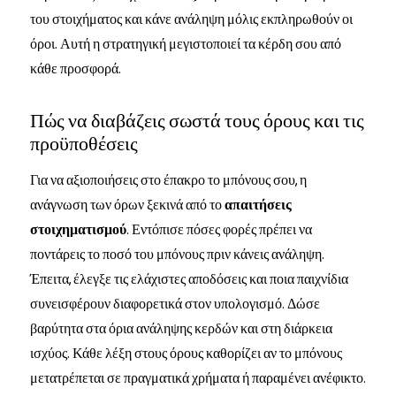
του στοιχήματος και κάνε ανάληψη μόλις εκπληρωθούν οι
όροι. Αυτή η στρατηγική μεγιστοποιεί τα κέρδη σου από
κάθε προσφορά.
Πώς να διαβάζεις σωστά τους όρους και τις
προϋποθέσεις
Για να αξιοποιήσεις στο έπακρο το μπόνους σου, η
ανάγνωση των όρων ξεκινά από το
απαιτήσεις
στοιχηματισμού
. Εντόπισε πόσες φορές πρέπει να
ποντάρεις το ποσό του μπόνους πριν κάνεις ανάληψη.
Έπειτα, έλεγξε τις ελάχιστες αποδόσεις και ποια παιχνίδια
συνεισφέρουν διαφορετικά στον υπολογισμό. Δώσε
βαρύτητα στα όρια ανάληψης κερδών και στη διάρκεια
ισχύος. Κάθε λέξη στους όρους καθορίζει αν το μπόνους
μετατρέπεται σε πραγματικά χρήματα ή παραμένει ανέφικτο.