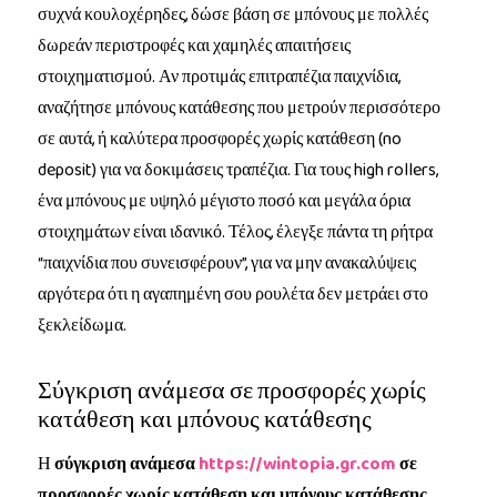
συχνά κουλοχέρηδες, δώσε βάση σε μπόνους με πολλές
δωρεάν περιστροφές και χαμηλές απαιτήσεις
στοιχηματισμού. Αν προτιμάς επιτραπέζια παιχνίδια,
αναζήτησε μπόνους κατάθεσης που μετρούν περισσότερο
σε αυτά, ή καλύτερα προσφορές χωρίς κατάθεση (no
deposit) για να δοκιμάσεις τραπέζια. Για τους high rollers,
ένα μπόνους με υψηλό μέγιστο ποσό και μεγάλα όρια
στοιχημάτων είναι ιδανικό. Τέλος, έλεγξε πάντα τη ρήτρα
“παιχνίδια που συνεισφέρουν”, για να μην ανακαλύψεις
αργότερα ότι η αγαπημένη σου ρουλέτα δεν μετράει στο
ξεκλείδωμα.
Σύγκριση ανάμεσα σε προσφορές χωρίς
κατάθεση και μπόνους κατάθεσης
Η
σύγκριση ανάμεσα
https://wintopia.gr.com
σε
προσφορές χωρίς κατάθεση και μπόνους κατάθεσης