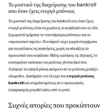
Το μυστικό της διαχείρισης του bankroll
σου όταν έχεις ενεργό μπόνους
Το μυστικό της διαχείρισης του bankroll σου όταν έχεις
ενεργό μπόνους είναι να χωρίσεις το κεφάλαιό σου σε δύο
ξεχωριστά τμήματα: το «ποντάρισμα μπόνους» και το
«προσωπικό ταμείο». Ποντάρισέ τα με μικρά στοιχήματα
για να καλύψεις τις απαιτήσεις, χωρίς να αδειάζεις το
προσωπικό σου κεφάλαιο.
Μόλις καλύψεις τις στροφές, το
εναπομείναν υπόλοιπο του μπόνους γίνεται δικό σου.
Απόφυγε τα υψηλά ρίσκα, ακόμα κι αν το μπόνους μοιάζει
«δωρεάν». Διατήρησε τον έλεγχο του
ενεργού μπόνους
bankroll
και σταμάτα αμέσως αν ο προσωπικός
λογαριασμός μειωθεί κάτω από το μισό.
Συχνές απορίες που προκύπτουν