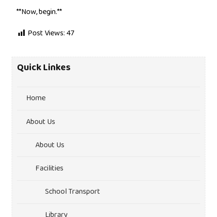
**Now, begin.**
Post Views:
47
Quick Linkes
Home
About Us
About Us
Facilities
School Transport
Library