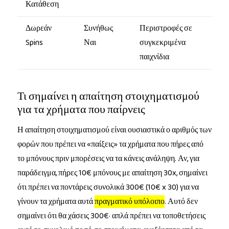
Κατάθεση
Δωρεάν
Συνήθως
Περιστροφές σε
Spins
Ναι
συγκεκριμένα
παιχνίδια
Τι σημαίνει η απαίτηση στοιχηματισμού
για τα χρήματα που παίρνεις
Η απαίτηση στοιχηματισμού είναι ουσιαστικά ο αριθμός των
φορών που πρέπει να «παίξεις» τα χρήματα που πήρες από
το μπόνους πριν μπορέσεις να τα κάνεις ανάληψη. Αν, για
παράδειγμα, πήρες 10€ μπόνους με απαίτηση 30x, σημαίνει
ότι πρέπει να ποντάρεις συνολικά 300€ (10€ x 30) για να
γίνουν τα χρήματα αυτά
πραγματικό υπόλοιπο
. Αυτό δεν
σημαίνει ότι θα χάσεις 300€· απλά πρέπει να τοποθετήσεις