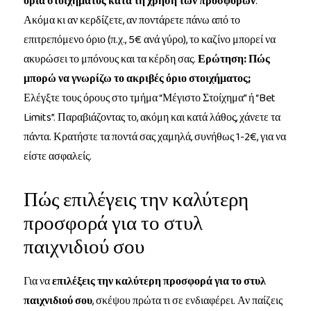
όρια στοιχήματος κατά τη χρήση των προσφορών
.
Ακόμα κι αν κερδίζετε, αν ποντάρετε πάνω από το
επιτρεπόμενο όριο (π.χ., 5€ ανά γύρο), το καζίνο μπορεί να
ακυρώσει το μπόνους και τα κέρδη σας.
Ερώτηση: Πώς
μπορώ να γνωρίζω το ακριβές όριο στοιχήματος;
Ελέγξτε τους όρους στο τμήμα “Μέγιστο Στοίχημα” ή “Bet
Limits”. Παραβιάζοντας το, ακόμη και κατά λάθος, χάνετε τα
πάντα. Κρατήστε τα ποντά σας χαμηλά, συνήθως 1-2€, για να
είστε ασφαλείς.
Πώς επιλέγεις την καλύτερη
προσφορά για το στυλ
παιχνιδιού σου
Για να
επιλέξεις την καλύτερη προσφορά για το στυλ
παιχνιδιού σου
, σκέψου πρώτα τι σε ενδιαφέρει. Αν παίζεις