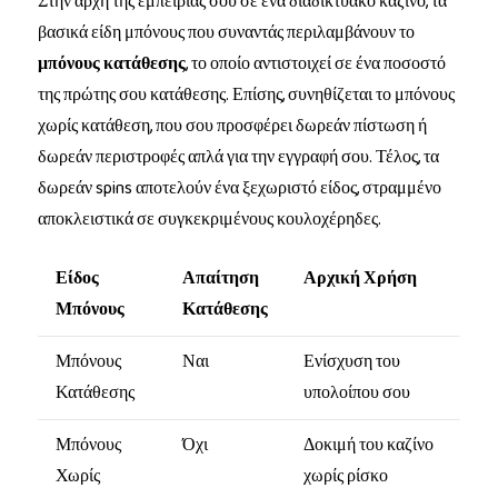
Στην αρχή της εμπειρίας σου σε ένα διαδικτυακό καζίνο, τα
βασικά είδη μπόνους που συναντάς περιλαμβάνουν το
μπόνους κατάθεσης
, το οποίο αντιστοιχεί σε ένα ποσοστό
της πρώτης σου κατάθεσης. Επίσης, συνηθίζεται το μπόνους
χωρίς κατάθεση, που σου προσφέρει δωρεάν πίστωση ή
δωρεάν περιστροφές απλά για την εγγραφή σου. Τέλος, τα
δωρεάν spins αποτελούν ένα ξεχωριστό είδος, στραμμένο
αποκλειστικά σε συγκεκριμένους κουλοχέρηδες.
Είδος
Απαίτηση
Αρχική Χρήση
Μπόνους
Κατάθεσης
Μπόνους
Ναι
Ενίσχυση του
Κατάθεσης
υπολοίπου σου
Μπόνους
Όχι
Δοκιμή του καζίνο
Χωρίς
χωρίς ρίσκο