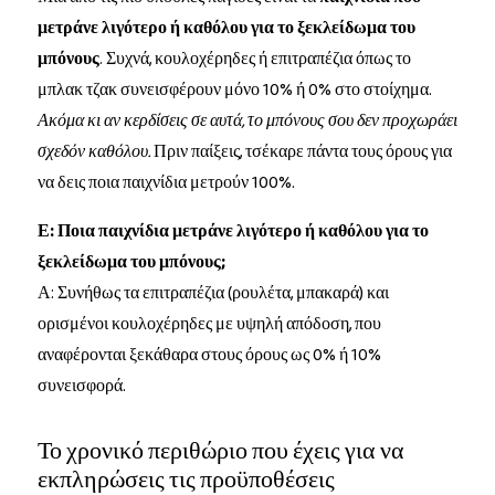
μετράνε λιγότερο ή καθόλου για το ξεκλείδωμα του
μπόνους
. Συχνά, κουλοχέρηδες ή επιτραπέζια όπως το
μπλακ τζακ συνεισφέρουν μόνο 10% ή 0% στο στοίχημα.
Ακόμα κι αν κερδίσεις σε αυτά, το μπόνους σου δεν προχωράει
σχεδόν καθόλου.
Πριν παίξεις, τσέκαρε πάντα τους όρους για
να δεις ποια παιχνίδια μετρούν 100%.
Ε: Ποια παιχνίδια μετράνε λιγότερο ή καθόλου για το
ξεκλείδωμα του μπόνους;
Α: Συνήθως τα επιτραπέζια (ρουλέτα, μπακαρά) και
ορισμένοι κουλοχέρηδες με υψηλή απόδοση, που
αναφέρονται ξεκάθαρα στους όρους ως 0% ή 10%
συνεισφορά.
Το χρονικό περιθώριο που έχεις για να
εκπληρώσεις τις προϋποθέσεις