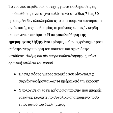
Το χρονικό περιθώριο που έχεις για να εκπληρώσεις τις
προϋποθέσεις είναι συχνά πολύ στενό, συνήθως 7 έως 30
ημέρες. Αν δεν ολοκληρώσεις το απαιτούμενο ποντάρισμα
εντός αυτής της προθεσμίας, το μπόνους και τυχόν κέρδη
ακυρώνονται αυτόματα.
Η παρακολούθηση της
ημερομηνίας λήξης
είναι κρίσιμη, καθώς ο χρόνος μετράει
από την ενεργοποίηση του πακέτου και όχι από την
κατάθεση.
Ακόμη και μία ημέρα καθυστέρησης σημαίνει
οριστική απώλεια του ποσού.
Έλεγξε πόσες ημέρες ακριβώς σου δίνονται, π.χ.
συχνά αναφέρονται ως “14 ημέρες από την έκδοση”.
Υπολόγισε αν το ημερήσιο ποντάρισμα που μπορείς
να κάνεις καλύπτει το συνολικό απαιτούμενο ποσό
εντός αυτού του διαστήματος.