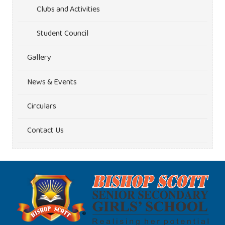
Clubs and Activities
Student Council
Gallery
News & Events
Circulars
Contact Us