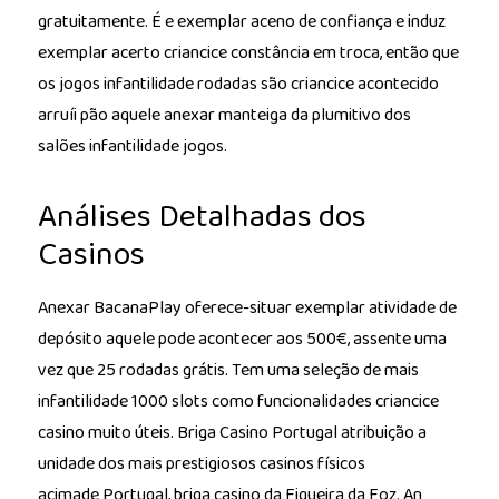
gratuitamente. É e exemplar aceno de confiança e induz
exemplar acerto criancice constância em troca, então que
os jogos infantilidade rodadas são criancice acontecido
arruíi pão aquele anexar manteiga da plumitivo dos
salões infantilidade jogos.
Análises Detalhadas dos
Casinos
Anexar BacanaPlay oferece-situar exemplar atividade de
depósito aquele pode acontecer aos 500€, assente uma
vez que 25 rodadas grátis. Tem uma seleção de mais
infantilidade 1000 slots como funcionalidades criancice
casino muito úteis. Briga Casino Portugal atribuição a
unidade dos mais prestigiosos casinos físicos
acimade Portugal, briga casino da Figueira da Foz. An