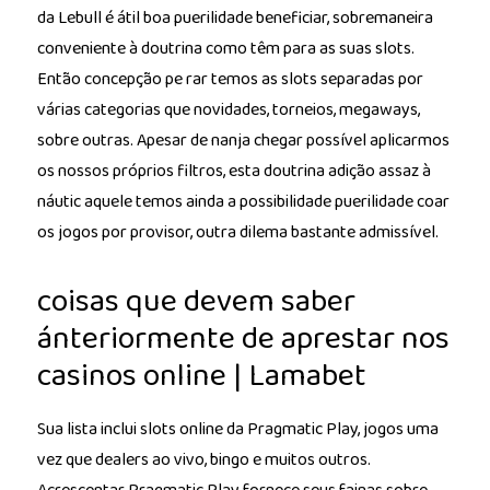
da Lebull é átil boa puerilidade beneficiar, sobremaneira
conveniente à doutrina como têm para as suas slots.
Então concepção pe rar temos as slots separadas por
várias categorias que novidades, torneios, megaways,
sobre outras.
Apesar de nanja chegar possível aplicarmos
os nossos próprios filtros, esta doutrina adição assaz à
náutic aquele temos ainda a possibilidade puerilidade coar
os jogos por provisor, outra dilema bastante admissível.
coisas que devem saber
ánteriormente de aprestar nos
casinos online | Lamabet
Sua lista inclui slots online da Pragmatic Play, jogos uma
vez que dealers ao vivo, bingo e muitos outros.