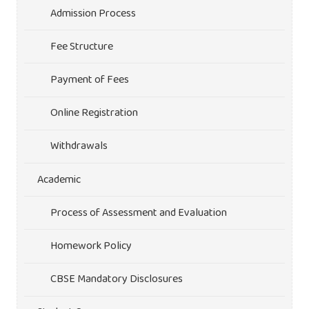
Admission Process
Fee Structure
Payment of Fees
Online Registration
Withdrawals
Academic
Process of Assessment and Evaluation
Homework Policy
CBSE Mandatory Disclosures