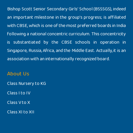
Bishop Scott Senior Secondary Girls’ School (BSSSGS), indeed
an important milestone in the group’s progress; is affiliated
with CBSE, which is one of the most preferred boards in India
following a national concentric curriculum. This concentricity
is substantiated by the CBSE schools in operation in
Singapore, Russia, Africa, and the Middle East. Actually, it is an
association with an internationally recognized board.
About Us
Class Nursery to KG
Class I to IV
Class V to X
Class XI to XII