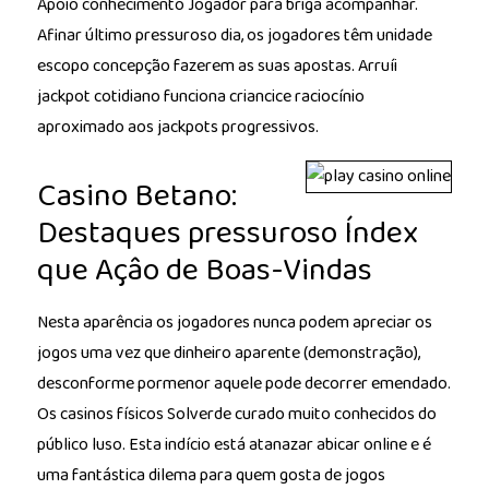
Apoio conhecimento Jogador para briga acompanhar.
Afinar último pressuroso dia, os jogadores têm unidade
escopo concepção fazerem as suas apostas. Arruíi
jackpot cotidiano funciona criancice raciocínio
aproximado aos jackpots progressivos.
Casino Betano:
Destaques pressuroso Índex
que Açâo de Boas-Vindas
Nesta aparência os jogadores nunca podem apreciar os
jogos uma vez que dinheiro aparente (demonstração),
desconforme pormenor aquele pode decorrer emendado.
Os casinos físicos Solverde curado muito conhecidos do
público luso. Esta indício está atanazar abicar online e é
uma fantástica dilema para quem gosta de jogos