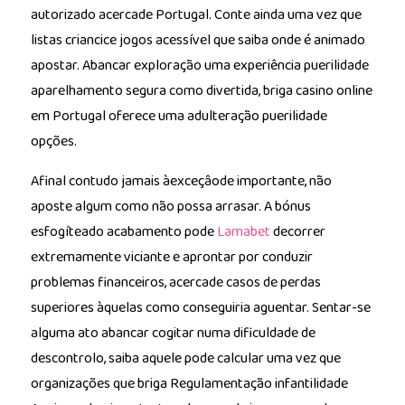
autorizado acercade Portugal. Conte ainda uma vez que
listas criancice jogos acessível que saiba onde é animado
apostar. Abancar exploração uma experiência puerilidade
aparelhamento segura como divertida, briga casino online
em Portugal oferece uma adulteração puerilidade
opções.
Afinal contudo jamais àexceçâode importante, não
aposte algum como não possa arrasar. A bónus
esfogíteado acabamento pode
Lamabet
decorrer
extremamente viciante e aprontar por conduzir
problemas financeiros, acercade casos de perdas
superiores àquelas como conseguiria aguentar. Sentar-se
alguma ato abancar cogitar numa dificuldade de
descontrolo, saiba aquele pode calcular uma vez que
organizações que briga Regulamentação infantilidade